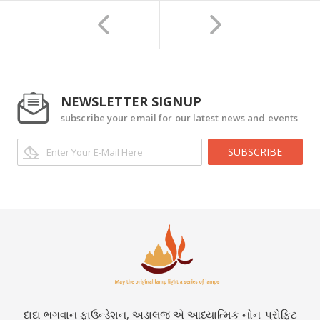
NEWSLETTER SIGNUP
subscribe your email for our latest news and events
SUBSCRIBE
દાદા ભગવાન ફાઉન્ડેશન, અડાલજ એ આધ્યાત્મિક નોન-પ્રોફિટ