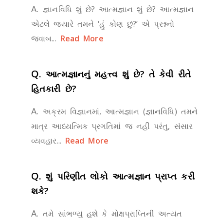
A.
જ્ઞાનવિધિ શું છે? આત્મજ્ઞાન શું છે? આત્મજ્ઞાન
એટલે જ્યારે તમને ‘હું કોણ છું?’ એ પ્રશ્નનો
જવાબ...
Read More
Q.
આત્મજ્ઞાનનું મહત્ત્વ શું છે? તે કેવી રીતે
હિતકારી છે?
A.
અક્રમ વિજ્ઞાનમાં, આત્મજ્ઞાન (જ્ઞાનવિધિ) તમને
માત્ર આધ્યત્મિક પ્રગતિમાં જ નહીં પરંતુ, સંસાર
વ્યવહાર...
Read More
Q.
શું પરિણીત લોકો આત્મજ્ઞાન પ્રાપ્ત કરી
શકે?
A.
તમે સાંભળ્યું હશે કે મોક્ષપ્રાપ્તિની અત્યંત