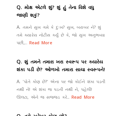
Q.
મોક્ષ એટલે શું? શું હું તેના વિશે વધુ
જાણી શકું?
A.
તમને સુખ ગમે કે દુઃખ? સુખ, બરાબર ને? શું
તમે ક્યારેય નોટીસ કર્યું છે કે, જો સુખ અનુભવ્યા
પછી,...
Read More
Q.
શું તમને તમારા ખરા સ્વરૂપ પર ક્યારેય
શંકા પડી છે? ઓળખો તમારા સાચા સ્વરૂપને!
A.
'પોતે કોણ છે?' એના પર જો કોઈને શંકા પડતી
નથી ને! એ શંકા જ પડતી નથી ને, પહેલી!
ઊલટા, એને જ સજ્જડ કરે...
Read More
Q.
તમે ખરેખર કોણ છો?