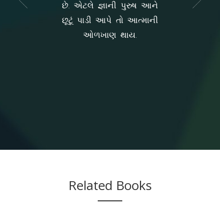
છે. એટલે જ્ઞાની પુરુષ આને
આર ટુ વ્યુપોઇન્ટસ
છૂટૂં પાડી આપે તો આત્માની
ધીસ પઝલ, વન 
ઓળખાણ થાય.
વ્યુપોઈન્ટ એન્
વ્યુપોઇન્ટ. 
પરમેનન્ટ, રી
ટેમ્પરરી. 
રીલેટીવ્સ આર 
એડજસ્ટમેન્ટસ
પોતે પરમેનન્
Related Books