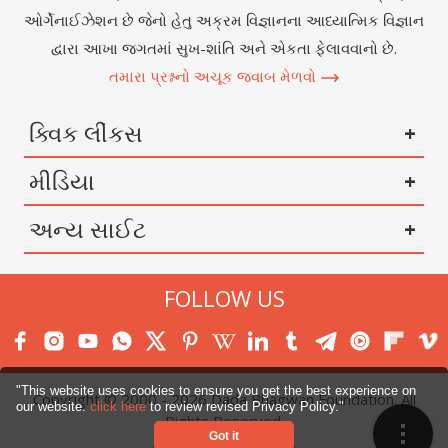
ઓર્ગેનાઈઝેશન છે જેનો હેતુ અક્રમ વિજ્ઞાનના આધ્યાત્મિક વિજ્ઞાન
દ્વારા આખા જગતમાં સુખ-શાંતિ અને એકતા ફેલાવવાનો છે.
તમારા પ્રશ્નનો અચૂક જવાબ મેળવો
ક્વિક લીંકસ
મીડિયા
અન્ય સાઈટ
FOLLOW US
"This website uses cookies to ensure you get the best experience on
Copyright © 2000 -
2026
Dada Bhagwan Foundation. All
our website.
click here
to review revised Privacy Policy."
Menu
Rights Reserved.
Got it