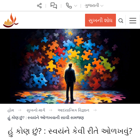
ગુજરાતી
સુખની શોધ
હોમ
સુખનો માર્ગ
આધ્યાત્મિક વિજ્ઞાન
હું કોણ છું? : સ્વયંને ઓળખવાની સાચી સમજણ
હું કોણ છું? : સ્વયંને કેવી રીતે ઓળખવું?