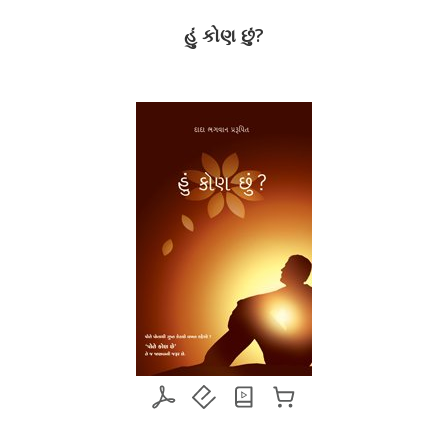
Draft)
હું કોણ છું?
म