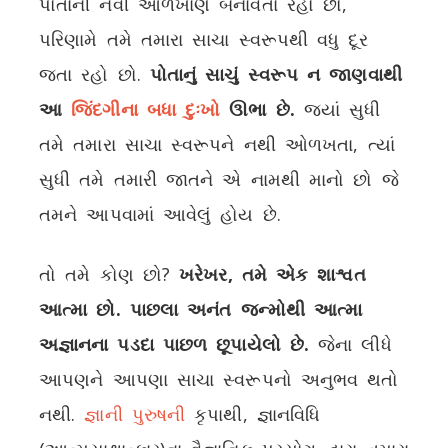
પોતાની નવી ઓળખાણ બનાવતા રહો છો,
પરિણામે તમે તમારા સાચા સ્વરૂપથી વધુ દૂર
જતા રહો છો.
પોતાનું સાચું સ્વરૂપ ન જાણવાથી
આ
જિંદગીના બધા દુઃખો
ઊભા છે.
જ્યાં સુધી
તમે તમારા સાચા સ્વરૂપને નથી ઓળખતા, ત્યાં
સુધી તમે તમારી જાતને એ નામથી માનો છો જે
તમને આપવામાં આવેલું હોય છે.
તો તમે કોણ છો?
ખરેખર
,
તમે એક શાશ્વત
આત્મા છો. પાછલા અનંત જન્મોથી આત્મા
અજ્ઞાનના પડદા પાછળ છૂપાયેલો છે.
જેના લીધે
આપણને આપણા સાચા સ્વરૂપનો અનુભવ થતો
નથી.
જ્ઞાની પુરુષની
કૃપાથી, જ્ઞાનવિધિ