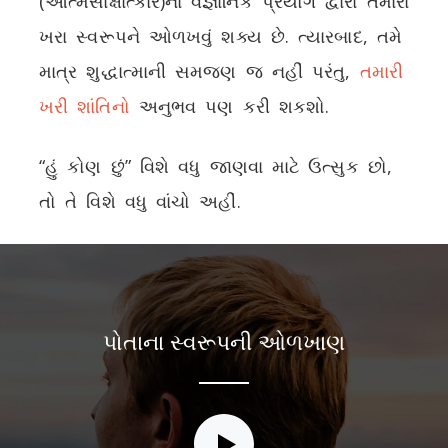
(આત્મસાક્ષાત્કાર)ના વૈજ્ઞાનિક પ્રયોગ દ્વારા તમારા
ખરા સ્વરૂપને ઓળખવું શક્ય છે. ત્યારબાદ, તમે
માત્ર શુદ્ધાત્માની સમજણ જ નહીં પરંતુ,
તમારી
ખરી શાંતિનો
અનુભવ પણ કરી શકશો.
“હું કોણ છું” વિશે વધુ જાણવા માટે ઉત્સુક છો,
તો તે વિશે વધુ વાંચો અહીં.
પોતાના સ્વરૂપની ઓળખાણ