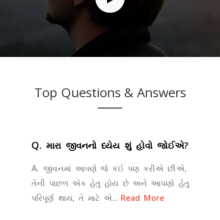
Top Questions & Answers
Q.
મારા જીવનનો ધ્યેય શું હોવો જોઈએ?
A.
જીવનમાં આપણે જે કંઈ પણ કરીએ છીએ,
તેની પાછળ એક હેતુ હોય છે અને આપણો હેતુ
પરિપૂર્ણ થાય, તે માટે એ...
Read More