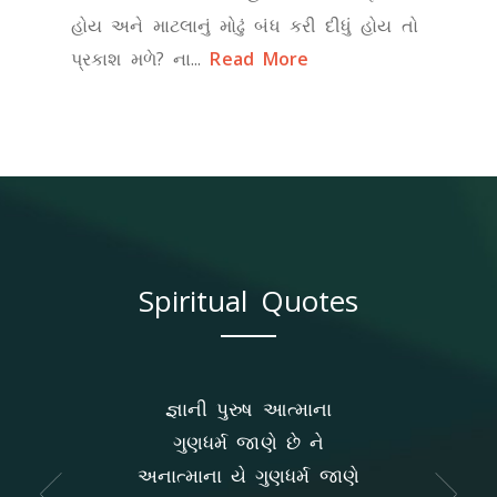
હોય અને માટલાનું મોઢું બંધ કરી દીધું હોય તો
પ્રકાશ મળે? ના...
Read More
Spiritual Quotes
નથી જગતની અસર
જ્ઞાની પુરુષ આત્માના
"ધી વલ્ડૅ ઈઝ
તે આત્મજ્ઞાન.
ગુણધર્મ જાણે છે ને
ઇટસેલ્ફ." ગોડ
અનાત્માના યે ગુણધર્મ જાણે
ક્રીયેટેડ ધીઝ 