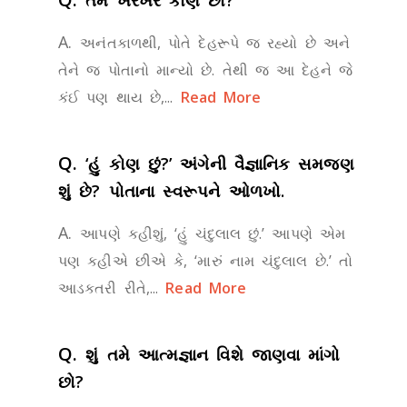
A.
અનંતકાળથી, પોતે દેહરૂપે જ રહ્યો છે અને
તેને જ પોતાનો માન્યો છે. તેથી જ આ દેહને જે
કંઈ પણ થાય છે,...
Read More
Q.
‘હું કોણ છું?’ અંગેની વૈજ્ઞાનિક સમજણ
શું છે? પોતાના સ્વરૂપને ઓળખો.
A.
આપણે કહીશું, ‘હું ચંદુલાલ છું.’ આપણે એમ
પણ કહીએ છીએ કે, ‘મારું નામ ચંદુલાલ છે.’ તો
આડકતરી રીતે,...
Read More
Q.
શું તમે આત્મજ્ઞાન વિશે જાણવા માંગો
છો?