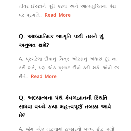
તીવ્ર ઈચ્છાને પૂરી કરવા અને આત્મમુક્તિના પંથ
પર પ્રગતિ...
Read More
Q.
આધ્યાત્મિક જાગૃતિ પછી તમને શું
અનુભવ થશે?
A.
પ્રગટેલા દીવાનું ચિત્ર ઓરડાનું અંધારું દૂર ના
કરી શકે, પણ એક પ્રગટ દીવો કરી શકે. એવી જ
રીતે...
Read More
Q.
અધ્યાત્મના પંથે કેવળજ્ઞાનની સ્થિતિ
સાધવા વચ્ચે કયા મહત્ત્વપૂર્ણ તબક્કા આવે
છે?
A.
જેમ એક માટલામાં હજારનો બલ્બ ફીટ કર્યો