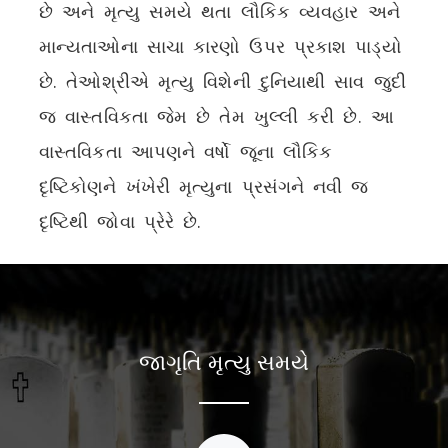
છે અને મૃત્યુ સમયે થતા લૌકિક વ્યવહાર અને
માન્યતાઓના સાચા કારણો ઉપર પ્રકાશ પાડ્યો
છે. તેઓશ્રીએ મૃત્યુ વિશેની દુનિયાથી સાવ જુદી
જ વાસ્તવિકતા જેમ છે તેમ ખુલ્લી કરી છે. આ
વાસ્તવિકતા આપણને વર્ષો જૂના લૌકિક
દૃષ્ટિકોણને ખંખેરી મૃત્યુના પ્રસંગને નવી જ
દૃષ્ટિથી જોવા પ્રેરે છે.
જાગૃતિ મૃત્યુ સમયે