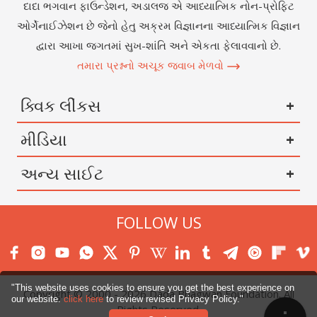
દાદા ભગવાન ફાઉન્ડેશન, અડાલજ એ આધ્યાત્મિક નોન-પ્રોફિટ
ઓર્ગેનાઈઝેશન છે જેનો હેતુ અક્રમ વિજ્ઞાનના આધ્યાત્મિક વિજ્ઞાન
દ્વારા આખા જગતમાં સુખ-શાંતિ અને એકતા ફેલાવવાનો છે.
તમારા પ્રશ્નનો અચૂક જવાબ મેળવો
ક્વિક લીંકસ
મીડિયા
અન્ય સાઈટ
FOLLOW US
"This website uses cookies to ensure you get the best experience on
Copyright © 2000 -
2026
Dada Bhagwan Foundation. All
our website.
click here
to review revised Privacy Policy."
Menu
Rights Reserved.