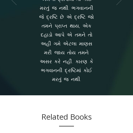
!' એમ બૂમાબૂમ
મરતું જ નથી. ભગવાનની
માની બેઠો છે.
બૂમાબૂમ ના કરીશ.
જે દ્રષ્ટિ છે એ દ્રષ્ટિ જો
સ્વરૂપ શિવ છે.
શું કરવા કરે છે ?
તમને પ્રાપ્ત થાય, એક
છે, પણ તે પોતાન
ત્તા હતી ત્યારે
દહાડો આપે એ તમને તો
નથી ને પોતાને 
ીં. સત્તા ના હોય
અહીં ગમે એટલા માણસ
માની બેઠો 
ે માગણી કરે !
મરી જાય તોય તમને
અસર કરે નહીં. કારણ કે
ભગવાનની દ્રષ્ટિમાં કોઈ
મરતું જ નથી.
Related Books