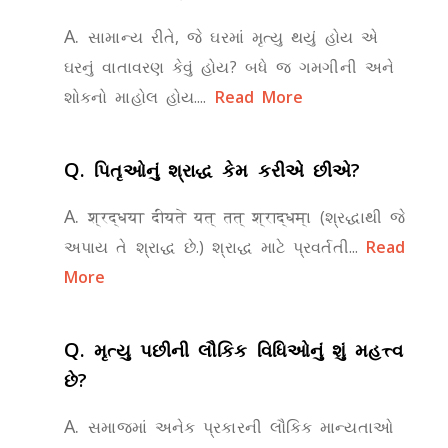
A.
સામાન્ય રીતે, જે ઘરમાં મૃત્યુ થયું હોય એ
ઘરનું વાતાવરણ કેવું હોય? બધે જ ગમગીની અને
શોકનો માહોલ હોય....
Read More
Q.
પિતૃઓનું શ્રાદ્ધ કેમ કરીએ છીએ?
A.
श्रद्धया दीयते यत् तत् श्राद्धम्। (શ્રદ્ધાથી જે
અપાય તે શ્રાદ્ધ છે.) શ્રાદ્ધ માટે પ્રવર્તતી...
Read
More
Q.
મૃત્યુ પછીની લૌકિક વિધિઓનું શું મહત્ત્વ
છે?
A.
સમાજમાં અનેક પ્રકારની લૌકિક માન્યતાઓ