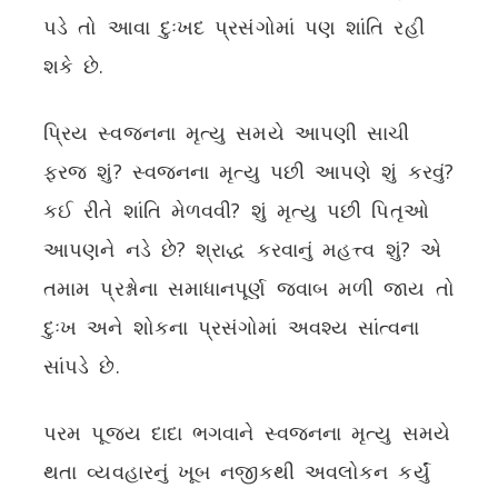
પડે તો આવા દુઃખદ પ્રસંગોમાં પણ શાંતિ રહી
શકે છે.
પ્રિય સ્વજનના મૃત્યુ સમયે આપણી સાચી
ફરજ શું? સ્વજનના મૃત્યુ પછી આપણે શું કરવું?
કઈ રીતે શાંતિ મેળવવી? શું મૃત્યુ પછી પિતૃઓ
આપણને નડે છે? શ્રાદ્ધ કરવાનું મહત્ત્વ શું? એ
તમામ પ્રશ્નોના સમાધાનપૂર્ણ જવાબ મળી જાય તો
દુઃખ અને શોકના પ્રસંગોમાં અવશ્ય સાંત્વના
સાંપડે છે.
પરમ પૂજ્ય દાદા ભગવાને સ્વજનના મૃત્યુ સમયે
થતા વ્યવહારનું ખૂબ નજીકથી અવલોકન કર્યું