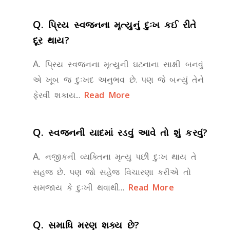
Q.
પ્રિય સ્વજનના મૃત્યુનું દુઃખ કઈ રીતે
દૂર થાય?
A.
પ્રિય સ્વજનના મૃત્યુની ઘટનાના સાક્ષી બનવું
એ ખૂબ જ દુઃખદ અનુભવ છે. પણ જે બન્યું તેને
ફેરવી શકાય...
Read More
Q.
સ્વજનની યાદમાં રડવું આવે તો શું કરવું?
A.
નજીકની વ્યક્તિના મૃત્યુ પછી દુઃખ થાય તે
સહજ છે. પણ જો સહેજ વિચારણા કરીએ તો
સમજાય કે દુઃખી થવાથી...
Read More
Q.
સમાધિ મરણ શક્ય છે?