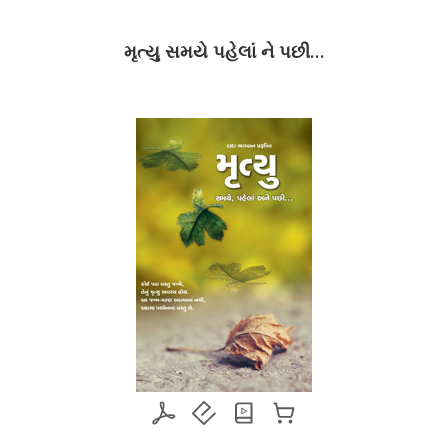
During And
મૃત્યુ સમયે પહેલાં ને પછી…
मृत्यु सम
raft)