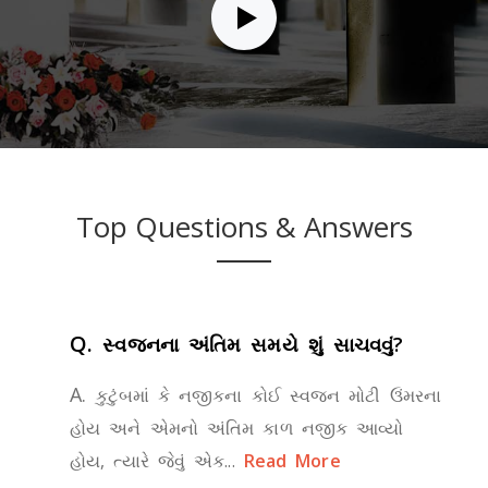
Top Questions & Answers
Q.
સ્વજનના અંતિમ સમયે શું સાચવવું?
A.
કુટુંબમાં કે નજીકના કોઈ સ્વજન મોટી ઉંમરના
હોય અને એમનો અંતિમ કાળ નજીક આવ્યો
હોય, ત્યારે જેવું એક...
Read More