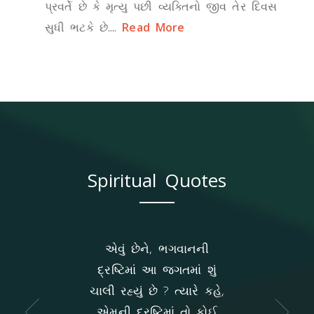
પ્રવર્તે છે કે મૃત્યુ પછી વ્યક્તિનો જીવ તેર દિવસ
સુધી ભટકે છે....
Read More
Spiritual Quotes
કાળ આવે ત્યારે
એવું છેને, ભગવાનની
ખરી રીતે પોતે 
વે જ્ઞાની આવે ને
દ્રષ્ટિમાં આ જગતમાં શું
ને ખરી રીતે જી
ન થાય, બે કલાક
ચાલી રહ્યું છે ? ત્યારે કહે,
આ તો માન્યતામ
ધારજો મારું, હે
એમની દ્રષ્ટિમાં તો કોઈ
છે કે પોતાની 