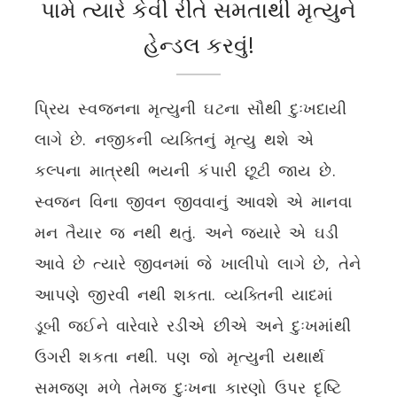
પામે ત્યારે કેવી રીતે સમતાથી મૃત્યુને
હેન્ડલ કરવું!
પ્રિય સ્વજનના મૃત્યુની ઘટના સૌથી દુઃખદાયી
લાગે છે. નજીકની વ્યક્તિનું મૃત્યુ થશે એ
કલ્પના માત્રથી ભયની કંપારી છૂટી જાય છે.
સ્વજન વિના જીવન જીવવાનું આવશે એ માનવા
મન તૈયાર જ નથી થતું. અને જ્યારે એ ઘડી
આવે છે ત્યારે જીવનમાં જે ખાલીપો લાગે છે, તેને
આપણે જીરવી નથી શકતા. વ્યક્તિની યાદમાં
ડૂબી જઈને વારેવારે રડીએ છીએ અને દુઃખમાંથી
ઉગરી શકતા નથી. પણ જો મૃત્યુની યથાર્થ
સમજણ મળે તેમજ દુઃખના કારણો ઉપર દૃષ્ટિ