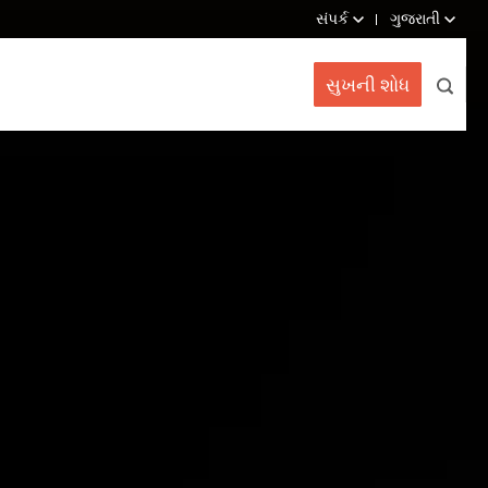
સંપર્ક
ગુજરાતી
સુખની શોધ