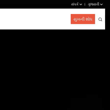
સંપર્ક
ગુજરાતી
સુખની શોધ