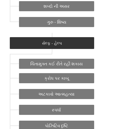
શબ્દો ની અસર
ગુરુ - શિષ્ય
સેલ્ફ - હેલ્પ
ચિંતામુક્ત કઈ રીતે રહી શકાય
ક્રોધ પર કાબૂ
અટકાવો આત્મહત્યા
સ્પર્ધા
પોઝિટિવ દૃષ્ટિ