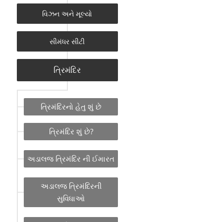
વિઝન અને મૂલ્યો
સીમંધર સીટી
ત્રિમંદિર
ત્રિમંદિરનો હેતુ શું છે
ત્રિમંદિર શું છે?
અડાલજ ત્રિમંદિર ની ઈમારત
અડાલજ ત્રિમંદિરની
સુવિધાઓ