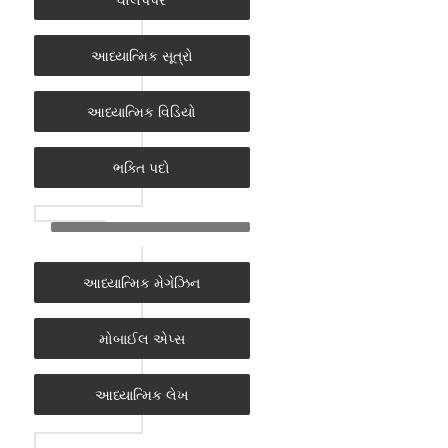
આધ્યાત્મિક સૂત્રો
આધ્યાત્મિક વિડિયો
ભક્તિ પદો
આધ્યાત્મિક મેગેઝિન
મોબાઈલ એપ્સ
આધ્યાત્મિક લેખ