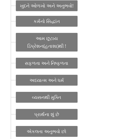
ખુદને ઓળખો અને અનુભવો!
કર્મનો સિદ્ધાંત
આમ છૂટાય
ડિપ્રેશન(હતાશા)થી !
સફળતા અને નિષ્ફળતા
અધ્યાત્મ અને ધર્મ
વ્યસનથી મુક્તિ
પ્રાર્થના શું છે
એકલતા અનુભવો છો