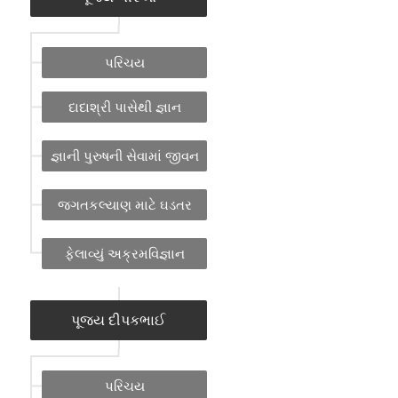
પરિચય
દાદાશ્રી પાસેથી જ્ઞાન
જ્ઞાની પુરુષની સેવામાં જીવન
જગતકલ્યાણ માટે ઘડતર
ફેલાવ્યું અક્રમવિજ્ઞાન
પૂજ્ય દીપકભાઈ
પરિચય