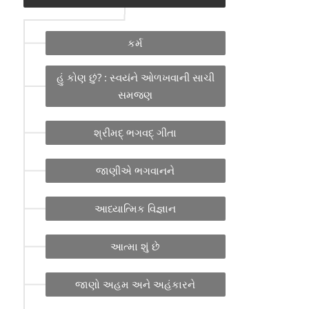
કર્મ
હું કોણ છું? : સ્વયંને ઓળખવાની સાચી
સમજણ
શ્રીમદ્ ભગવદ્ ગીતા
જાણીએ ભગવાનને
આધ્યાત્મિક વિજ્ઞાન
આત્મા શું છે
જાણો અહમ અને અહંકારને