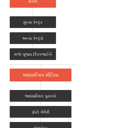
સંપર્ક
મુખ્ય કેન્દ્ર
અન્ય કેન્દ્રો
મળો પૂજ્ય દીપકભાઈને
આધ્યાત્મિક મીડિયા
આધ્યાત્મિક પુસ્તકો
ફોટો ગેલેરી
વોલપેપર