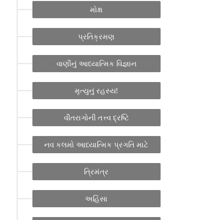
મોક્ષ
પ્રતિક્રમણ
વાણીનું આધ્યાત્મિક વિજ્ઞાન
મૃત્યુનું રહસ્ય!
વીતરાગોની તત્ત્વ દ્રષ્ટિ
નવ કલમો આધ્યાત્મિક પ્રગતિ માટે
ત્રિમંત્ર
અહિંસા