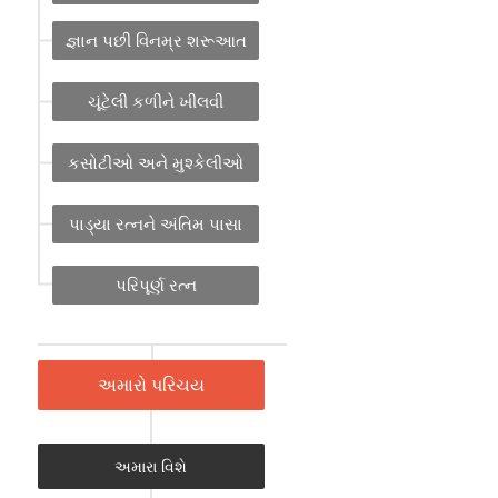
જ્ઞાન પછી વિનમ્ર શરૂઆત
ચૂંટેલી કળીને ખીલવી
કસોટીઓ અને મુશ્કેલીઓ
પાડ્યા રત્નને અંતિમ પાસા
પરિપૂર્ણ રત્ન
અમારો પરિચય
અમારા વિશે