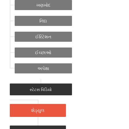
ખણખોદ
નિંદા
ઈરિટેશન
ઈચ્છાઓ
અપેક્ષા
સ્ટેટસ વિડિયો
શેડ્યુલ