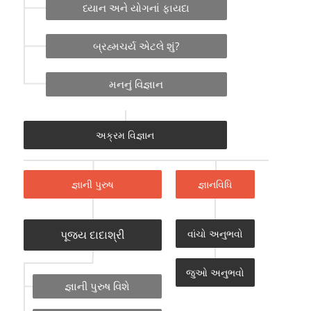
ધ્યાન અને યોગનાં ફાયદા
બ્રહ્મચર્ય એટલે શું?
મનનું વિજ્ઞાન
અક્રમ વિજ્ઞાન
જ્ઞાની પુરુષ
જ્ઞાનવિધિ
પૂજ્ય દાદાશ્રી
વાંચો અનુભવો
જુઓ અનુભવો
જ્ઞાની પુરુષ વિશે