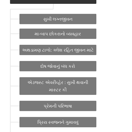
સુખી લગ્નજીવન
મા-બાપ છોકરાનો વ્યવહાર
અથડામણ ટાળો: ક્લેશ રહિત જીવન માટે
દોષ જોવાનું બંધ કરો
એડજસ્ટ એવરીવ્હેર : સુખી થવાની
માસ્ટર કી
પ્રેમની પરિભાષા
પ્રિય સ્વજનને ગુમાવવું