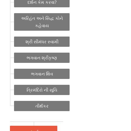
દર્શન કેમ કરવા?
અરિહંત અને સિદ્ધ કોને
કહેવાય
શ્રી સીમંધર સ્વામી
ભગવાન શ્રીકૃષ્ણ
ભગવાન શિવ
ત્રિમંદિરો ની સૂચિ
તીર્થંકર