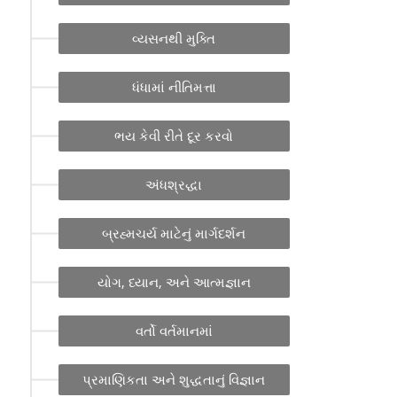
વ્યસનથી મુક્તિ
ધંધામાં નીતિમત્તા
ભય કેવી રીતે દૂર કરવો
અંધશ્રદ્ધા
બ્રહ્મચર્ય માટેનું માર્ગદર્શન
યોગ, ધ્યાન, અને આત્મજ્ઞાન
વર્તો વર્તમાનમાં
પ્રમાણિકતા અને શુદ્ધતાનું વિજ્ઞાન