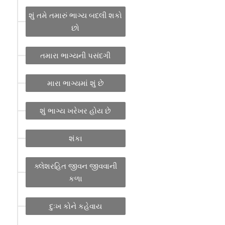
શું તમે તમારું ભાગ્ય બદલી શકો
છો
તમારા ભાગ્યની પસંદગી
મારા ભાગ્યમાં શું છે
શું ભાગ્ય ખરેખર હોય છે
શંકા
ક્લેશરહિત જીવન જીવવાની
કળા
દુઃખ કોને કહેવાય