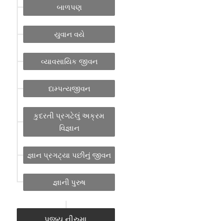
બાળપણ
યુવાન વયે
વ્યાવસાયિક જીવન
દામ્પત્યજીવન
કુદરતી પ્રગટેલું અક્રમ
વિજ્ઞાન
જ્ઞાન પ્રગટ્યા પછીનું જીવન
જ્ઞાની પુરુષ
પૂજ્ય નીરુમા