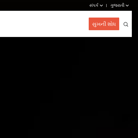
સંપર્ક
ગુજરાતી
સુખની શોધ