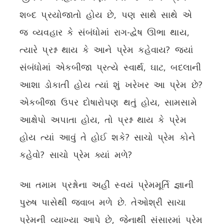
શબ્દ પ્રયોજાતો હોય છે, પણ સાથે સાથે એ
જ વ્યવહાર કે સંબંધોમાં રાગ-દ્વેષ ઊભા થાય,
ત્યારે પ્રશ્ન થાય કે આને પ્રેમ કહેવાય? જ્યાં
સંબંધોમાં એકબીજા પ્રત્યે સ્વાર્થ, ઘાટ, બદલાની
આશા ડોકાતી હોય ત્યાં શું ખરેખર આ પ્રેમ છે?
એકબીજા ઉપર દોષારોપણ થતું હોય, સામસામે
આક્ષેપો અપાતા હોય, તો પ્રશ્ન થાય કે પ્રેમ
હોય ત્યાં આવું તે હોઈ શકે? સાચો પ્રેમ કોને
કહેવો? સાચો પ્રેમ ક્યાં મળે?
આ તમામ પ્રશ્નોના અહીં સ્વયં પ્રેમમૂર્તિ જ્ઞાની
પુરુષ પાસેથી જવાબ મળે છે. તેઓશ્રી સાચા
પ્રેમની વ્યાખ્યા આપે છે, જેનાથી સંસારમાં પ્રેમ