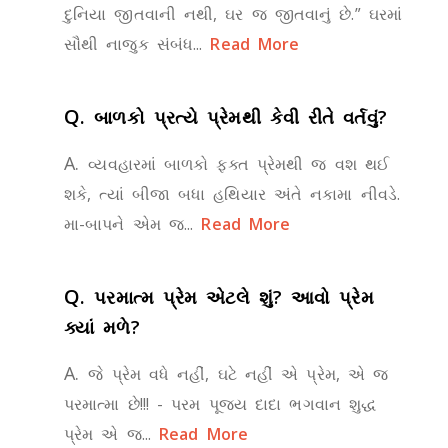
દુનિયા જીતવાની નથી, ઘર જ જીતવાનું છે.” ઘરમાં
સૌથી નાજુક સંબંધ...
Read More
Q.
બાળકો પ્રત્યે પ્રેમથી કેવી રીતે વર્તવું?
A.
વ્યવહારમાં બાળકો ફક્ત પ્રેમથી જ વશ થઈ
શકે, ત્યાં બીજા બધા હથિયાર અંતે નકામા નીવડે.
મા-બાપને એમ જ...
Read More
Q.
પરમાત્મ પ્રેમ એટલે શું? આવો પ્રેમ
ક્યાં મળે?
A.
જે પ્રેમ વધે નહીં, ઘટે નહીં એ પ્રેમ, એ જ
પરમાત્મા છે!!! - પરમ પૂજ્ય દાદા ભગવાન શુદ્ધ
પ્રેમ એ જ...
Read More