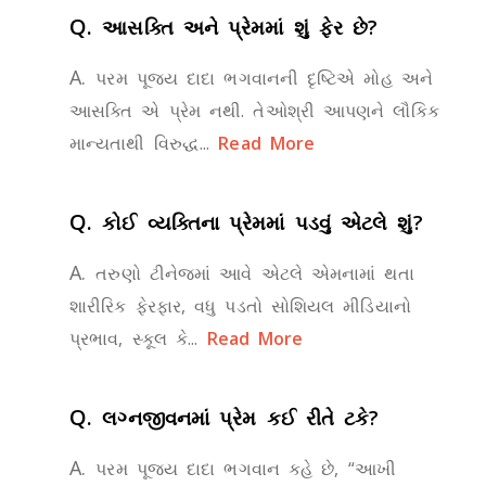
Q.
આસક્તિ અને પ્રેમમાં શું ફેર છે?
A.
પરમ પૂજ્ય દાદા ભગવાનની દૃષ્ટિએ મોહ અને
આસક્તિ એ પ્રેમ નથી. તેઓશ્રી આપણને લૌકિક
માન્યતાથી વિરુદ્ધ...
Read More
Q.
કોઈ વ્યક્તિના પ્રેમમાં પડવું એટલે શું?
A.
તરુણો ટીનેજમાં આવે એટલે એમનામાં થતા
શારીરિક ફેરફાર, વધુ પડતો સોશિયલ મીડિયાનો
પ્રભાવ, સ્કૂલ કે...
Read More
Q.
લગ્નજીવનમાં પ્રેમ કઈ રીતે ટકે?
A.
પરમ પૂજ્ય દાદા ભગવાન કહે છે, “આખી