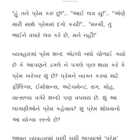
“હું તને પ્રેમ કરું છું!”... “આઈ લવ યુ!”... “એણે
મારી સાથે પ્રેમમાં દગો કર્યો!”... “મમ્મી, તું
ભાઈને વધારે લવ કરે છે, મને નહીં!”
વ્યવહારમાં પ્રેમ શબ્દ એટલો બધો ચોળાઈ ગયો
છે કે આપણને ડગલે ને પગલે પ્રશ્ન થયા કરે કે
પ્રેમ ખરેખર શું છે? પ્રેમને વ્યક્ત કરવા માટે
ફીલિંગ્સ, ઈમોશન્સ, અટેચમેન્ટ, રાગ, મોહ,
વાત્સલ્ય વગેરે શબ્દો પણ વપરાય છે. શું આ
લાગણીઓને પ્રેમ કહેવાય? શું પ્રેમ શોધવાનો
આ યોગ્ય રસ્તો છે?
જીવન વ્યવહારમાં ઘણી બધી જગ્યાએ 'પ્રેમ'