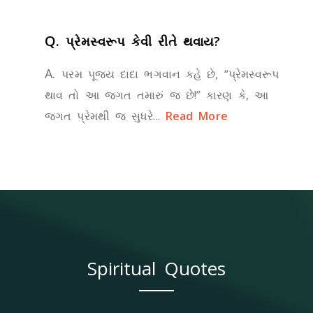
Q.
પ્રેમસ્વરૂપ કેવી રીતે થવાય?
A.
પરમ પૂજ્ય દાદા ભગવાન કહે છે, “પ્રેમસ્વરૂપ
થાવ તો આ જગત તમારું જ છે!” કારણ કે, આ
જગત પ્રેમથી જ સુધરે...
Read More
Spiritual Quotes