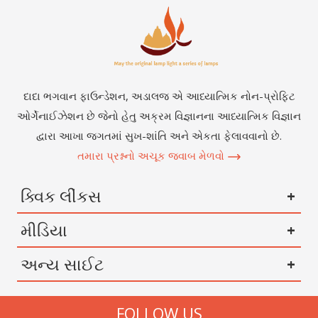
દાદા ભગવાન ફાઉન્ડેશન, અડાલજ એ આધ્યાત્મિક નોન-પ્રોફિટ
ઓર્ગેનાઈઝેશન છે જેનો હેતુ અક્રમ વિજ્ઞાનના આધ્યાત્મિક વિજ્ઞાન
દ્વારા આખા જગતમાં સુખ-શાંતિ અને એકતા ફેલાવવાનો છે.
તમારા પ્રશ્નનો અચૂક જવાબ મેળવો
ક્વિક લીંકસ
મીડિયા
અન્ય સાઈટ
FOLLOW US