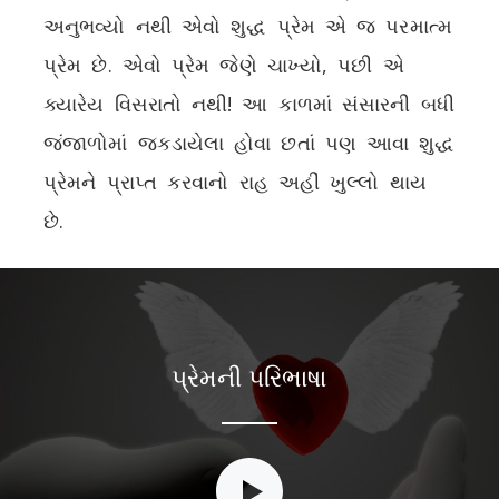
અનુભવ્યો નથી એવો શુદ્ધ પ્રેમ એ જ પરમાત્મ
પ્રેમ છે. એવો પ્રેમ જેણે ચાખ્યો, પછી એ
ક્યારેય વિસરાતો નથી! આ કાળમાં સંસારની બધી
જંજાળોમાં જકડાયેલા હોવા છતાં પણ આવા શુદ્ધ
પ્રેમને પ્રાપ્ત કરવાનો રાહ અહીં ખુલ્લો થાય
છે.
પ્રેમની પરિભાષા