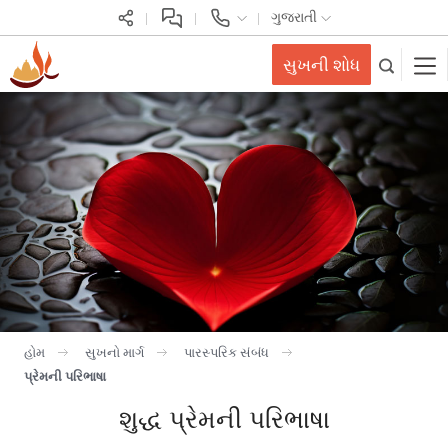
ગુજરાતી
સુખની શોધ
હોમ
સુખનો માર્ગ
પારસ્પરિક સંબંધ
પ્રેમની પરિભાષા
શુદ્ધ પ્રેમની પરિભાષા