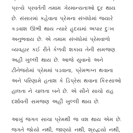
પ્રત્યે પ્રવર્તતી તમામ ગેરમાન્યતાઓ દૂર થાય
છે. સંસારમાં કહેવાતા પ્રેમના સંબંધોમાં જ્યારે
કડવાશ ઊભી થાય ત્યારે હૃદયમાં અપાર દુઃખ
અનુભવાય છે. એ તમામ સંબંધોમાં પ્રેમવાળો
વ્યવહાર કઈ રીતે કેળવી શકાય તેની સમજણ
અહીં ખુલ્લી થાય છે. આજે યુવાનો અને
ટીનેજરોમાં પ્રેમમાં પડવાના, પ્રેમભગ્ન થવાના
અને પરિણામે હતાશ કે ડિપ્રેસ થવાના કિસ્સાઓ
હાલતા ને ચાલતા બને છે. એ સૌને સાચો રાહ
દર્શાવતી સમજણ અહીં ખુલ્લી થાય છે.
આખું જગત સાચા પ્રેમથી જ વશ થાય એમ છે.
જગતે જોયો નથી, જાણ્યો નથી, શ્રદ્ધયો નથી,