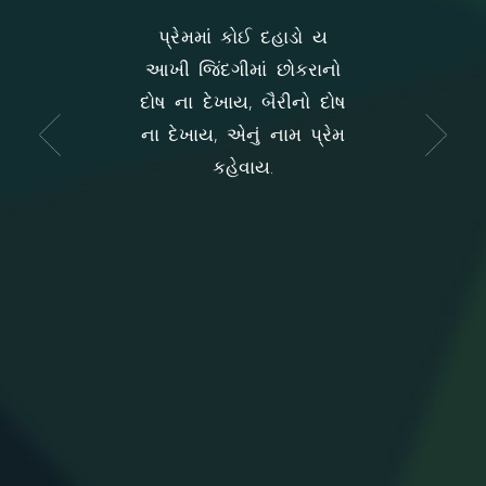
પ્રેમથી જ સુધરે
પ્રેમમાં કોઈ દહાડો ય
આસક્તિ તો એબ
 એ સિવાય બીજો
આખી જિંદગીમાં છોકરાનો
અને બીલો નોર્
ાય જ નથી એના
દોષ ના દેખાય, બૈરીનો દોષ
શકે. પ્રેમ નોર્
માટે.
ના દેખાય, એનું નામ પ્રેમ
હોય, એકસરખો
કહેવાય.
તેમાં કોઈ પ
ફેરફાર થાય 