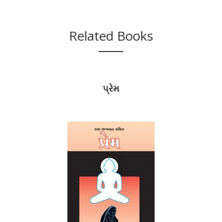
Related Books
ro
પ્રેમ