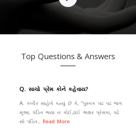
Top Questions & Answers
Q.
સાચો પ્રેમ કોને કહેવાય?
A.
કબીર સાહેબે કહ્યું છે કે, “પુસ્તક પઢ પઢ જગ
મૂઆ, પંડિત ભયા ન કોઈ,ઢાઈ અક્ષર પ્રેમકા, પઢે
સો પંડિત...
Read More