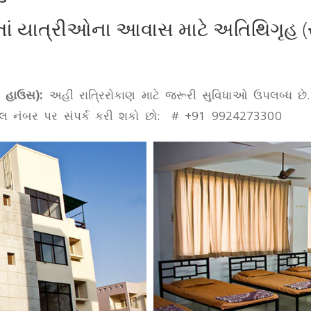
ાં યાત્રીઓના આવાસ માટે અતિથિગૃહ (રોકા
ટ હાઉસ):
અહીં રાત્રિરોકાણ માટે જરૂરી સુવિધાઓ ઉપલબ્ધ છ
શાવેલ નંબર પર સંપર્ક કરી શકો છો: # +91 9924273300