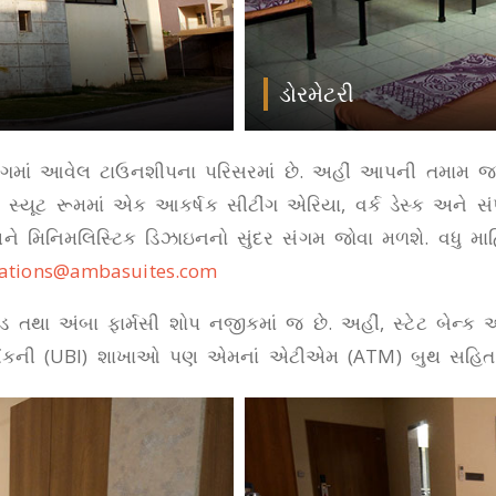
ડોરમેટરી
ગમાં આવેલ ટાઉનશીપના પરિસરમાં છે. અહીં આપની તમામ જરૂરિ
સ્યૂટ રૂમમાં એક આકર્ષક સીટીંગ એરિયા, વર્ક ડેસ્ક અને સંપ
અને મિનિમલિસ્ટિક ડિઝાઇનનો સુંદર સંગમ જોવા મળશે. વધુ માહ
vations@ambasuites.com
ડ તથા અંબા ફાર્મસી શોપ નજીકમાં જ છે. અહીં, સ્ટેટ બેન્ક
ંકની (UBI) શાખાઓ પણ એમનાં એટીએમ (ATM) બુથ સહિત 