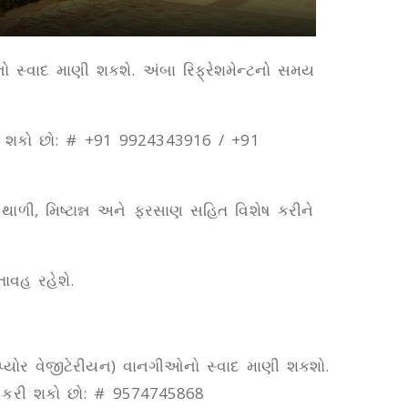
નો સ્વાદ માણી શકશે. અંબા રિફ્રેશમેન્ટનો સમય
ક કરી શકો છો: # +91 9924343916 / +91
 થાળી, મિષ્ટાન્ન અને ફરસાણ સહિત વિશેષ કરીને
તાવહ રહેશે.
 (પ્યોર વેજીટેરીયન) વાનગીઓનો સ્વાદ માણી શકશો.
ર્ક કરી શકો છો: # 9574745868