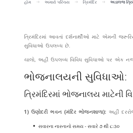
હોમ
અમારો પરિચય
ત્રિમંદિર
અડાલજ ત્રિમ
ત્રિમંદિરમાં આવતાં દર્શનાર્થીઓ માટે એમની 
સુવિધાઓ ઉપલબ્ધ છે.
ચાલો, અહીં ઉપલબ્ધ વિવિધ સુવિધાઓ પર એક ન
ભોજનાલયની સુવિધાઓ:
ત્રિમંદિરમાં ભોજનાલય માટેની વિવ
1) ઉણોદરી ભવન (મંદિર ભોજનશાળા):
અહીં દરરોજ 
સવારના નાસ્તાનો સમય - સવારે ૭ થી ૮:૩૦