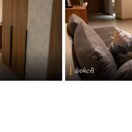
ડોરમેટરી