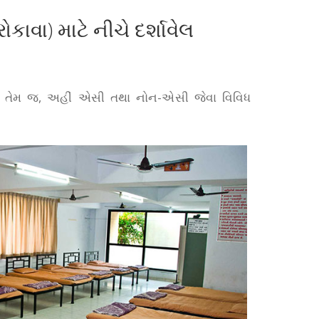
વા) માટે નીચે દર્શાવેલ
ે. તેમ જ, અહીં એસી તથા નોન-એસી જેવા વિવિધ