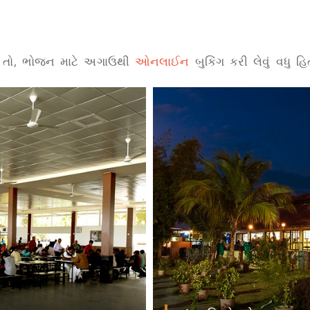
 તો, ભોજન માટે અગાઉથી
ઓનલાઈન
બુકિંગ કરી લેવું વધુ હિ