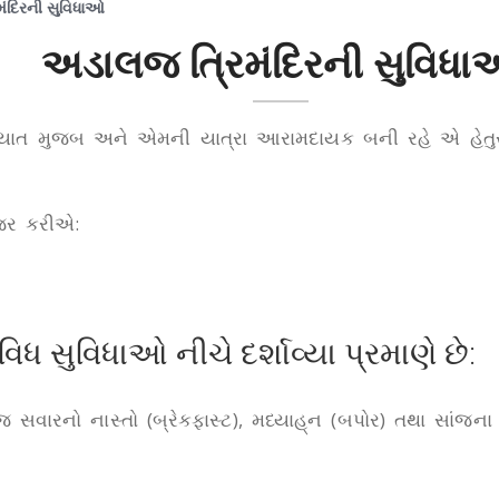
ંદિરની સુવિધાઓ
અડાલજ ત્રિમંદિરની સુવિધ
જરૂરિયાત મુજબ અને એમની યાત્રા આરામદાયક બની રહે એ હે
જર કરીએ:
િધ સુવિધાઓ નીચે દર્શાવ્યા પ્રમાણે છે:
સવારનો નાસ્તો (બ્રેકફાસ્ટ), મધ્યાહ્‌ન (બપોર) તથા સાંજના