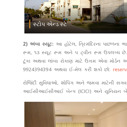
સ્ટોપ એન્ડ સ્ટે
2) અંબા સ્યૂટ:
આ હોટેલ, ત્રિમંદિરના પાછળના ભા
રૂમ, ૧૩ સ્યૂટ રૂમ અને ૫ ટ્વીન રૂમ ઉપલબ્ધ છે. 
ટૂંકા અથવા લાંબા રોકાણ માટે ઉત્તમ એવા મોર્ડન 
9924394394 અથવા ઈ-મેલ કરી શકો છો:
reser
રોજિંદી સુવિધાઓ, શોપિંગ અને જમવા માટેની સગવ
આઈસીઆઈસીઆઈ બેન્ક (ICICI) અને યુનિયન બે