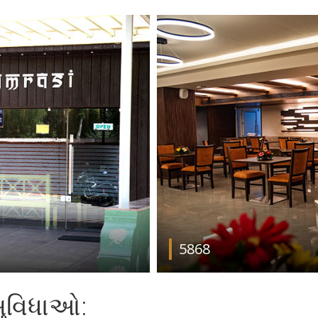
5868
સુવિધાઓ: