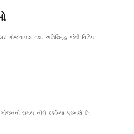
ાઓ
તુસર ભોજનાલય તથા અતિથિગૃહ જેવી વિવિધ
 ભોજનનો સમય નીચે દર્શાવ્યા પ્રમાણે છે: