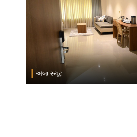
અંબા સ્યૂટ