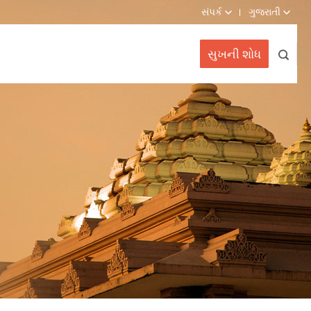
સંપર્ક
ગુજરાતી
સુખની શોધ