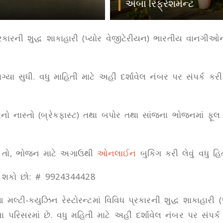
અંબા રિફ્રેશમેન્ટ
્રકારની શુદ્ધ શાકાહારી (પ્યોર વેજીટેરીયન) ભારતીય વાનગીઓ
ાગ્યા સુધી. વધુ માહિતી માટે અહીં દર્શાવેલ નંબર પર સંપર્
ારનો નાસ્તો (બ્રેકફાસ્ટ) તથા બપોર તથા સાંજના ભોજનમાં ફૂલ
 તો, ભોજન માટે અગાઉથી
ઓનલાઈન
બુકિંગ કરી લેવું વધુ હિ
કરી શકો છો: # 9924344428
્ટી-ક્યુઝિન રેસ્ટોરન્ટમાં વિવિધ પ્રકારની શુદ્ધ શાકાહારી
 પરિસરમાં છે. વધુ મહિતી માટે અહીં દર્શાવેલ નંબર પર સંપ