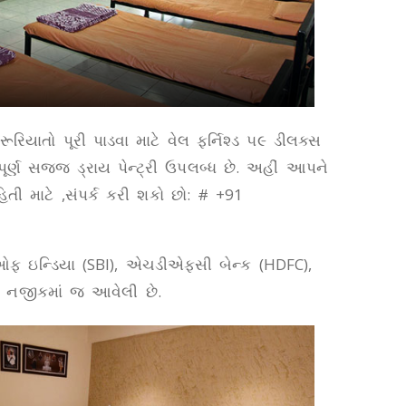
યાતો પૂરી પાડવા માટે વેલ ફર્નિશ્ડ ૫૯ ડીલક્સ
ૂર્ણ સજ્જ ડ્રાય પેન્ટ્રી ઉપલબ્ધ છે. અહીં આપને
િતી માટે ,સંપર્ક કરી શકો છો: # +91
 ઓફ ઇન્ડિયા (SBI), એચડીએફસી બેન્ક (HDFC),
નજીકમાં જ આવેલી છે.