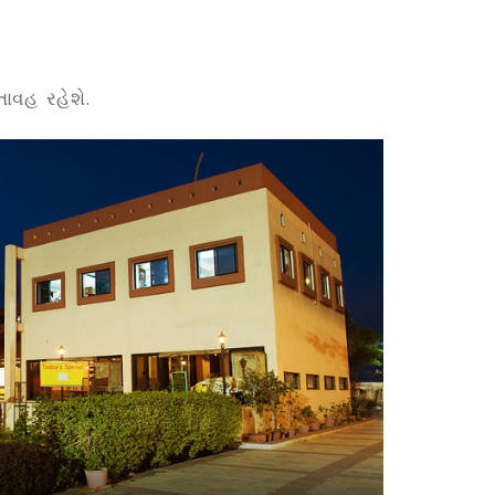
તાવહ રહેશે.