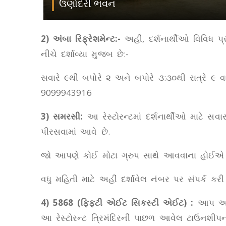
ઉણોદરી ભવન
2) અંબા રિફ્રેશમેન્ટ:-
અહીં, દર્શનાર્થીઓ વિવિધ પ
નીચે દર્શાવ્યા મુજબ છે:-
સવારે ૯થી બપોરે ૨ અને બપોરે ૩:૩૦થી રાત્રે ૯ વ
9099943916
3) સમરસી:
આ રેસ્ટોરન્ટમાં દર્શનાર્થીઓ માટે સવ
પીરસવામાં આવે છે.
જો આપણે કોઈ મોટા ગ્રુપ સાથે આવવાના હોઈએ
વધુ મહિતી માટે અહીં દર્શાવેલ નંબર પર સંપર્ક 
4) 5868 (ફિફ્ટી એઈટ સિક્સ્ટી એઈટ) :
આપ આ મલ
આ રેસ્ટોરન્ટ ત્રિમંદિરની પાછળ આવેલ ટાઉનશીપના