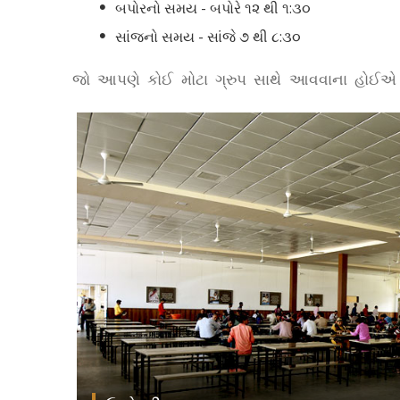
બપોરનો સમય - બપોરે ૧૨ થી ૧:૩૦
સાંજનો સમય - સાંજે ૭ થી ૮:૩૦
જો આપણે કોઈ મોટા ગ્રુપ સાથે આવવાના હોઈએ