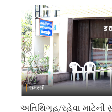
સમરસી
અતિથિગૃહ/રહેવા માટેની 