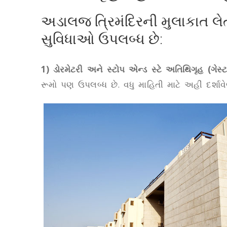
અડાલજ ત્રિમંદિરની મુલાકાત લેત
સુવિધાઓ ઉપલબ્ધ છે:
1) ડોરમેટરી અને સ્ટોપ એન્ડ સ્ટે અતિથિગૃહ (ગેસ્
રૂમો પણ ઉપલબ્ધ છે. વધુ માહિતી માટે અહીં દર્