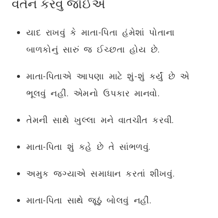
વર્તન કરવું જોઈએ
યાદ રાખવું કે માતા-પિતા હંમેશાં પોતાના
બાળકોનું સારું જ ઈચ્છતા હોય છે.
માતા-પિતાએ આપણા માટે શું-શું કર્યું છે એ
ભૂલવું નહીં. એમનો ઉપકાર માનવો.
તેમની સાથે ખુલ્લા મને વાતચીત કરવી.
માતા-પિતા શું કહે છે તે સાંભળવું.
અમુક જગ્યાએ સમાધાન કરતાં શીખવું.
માતા-પિતા સાથે જૂઠું બોલવું નહીં.