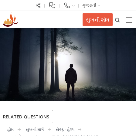
ગુજરાતી
સુખની શોધ
RELATED QUESTIONS
હોમ
સુખનો માર્ગ
સેલ્ફ - હેલ્પ