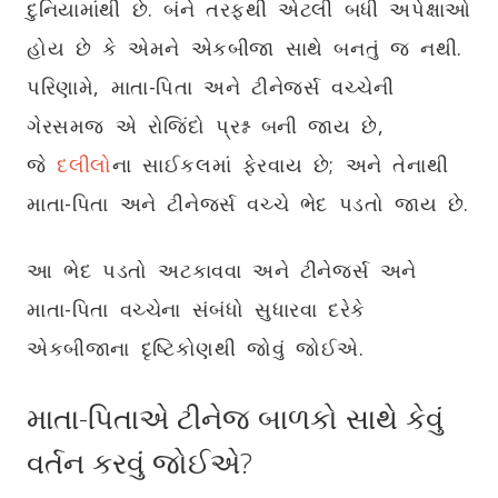
દુનિયામાંથી છે. બંને તરફથી એટલી બધી અપેક્ષાઓ
હોય છે કે એમને એકબીજા સાથે બનતું જ નથી.
પરિણામે, માતા-પિતા અને ટીનેજર્સ વચ્ચેની
ગેરસમજ એ રોજિંદો પ્રશ્ન બની જાય છે,
જે
દલીલો
ના સાઈકલમાં ફેરવાય છે; અને તેનાથી
માતા-પિતા અને ટીનેજર્સ વચ્ચે ભેદ પડતો જાય છે.
આ ભેદ પડતો અટકાવવા અને ટીનેજર્સ અને
માતા-પિતા વચ્ચેના સંબંધો સુધારવા દરેકે
એકબીજાના દૃષ્ટિકોણથી જોવું જોઈએ.
માતા-પિતાએ ટીનેજ બાળકો સાથે કેવું
વર્તન કરવું જોઈએ?