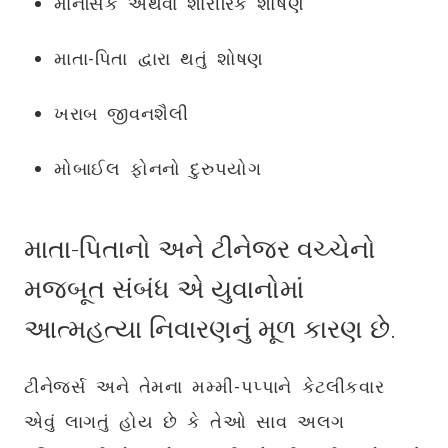
માનસિક અથવા શારીરિક શોષણ
માતા-પિતા દ્વારા થતું શોષણ
ખરાબ જીવનશૈલી
મોબાઈલ ફોનનો દુરુપયોગ
માતા-પિતાનો અને ટીનેજર વચ્ચેનો
મજબૂત સંબંધ એ યુવાનોમાં
આત્મહત્યા નિવારણનું મૂળ કારણ છે.
ટીનેજર્સ અને તેમના મમ્મી-પપ્પાને કેટલીકવાર
એવું લાગતું હોય છે કે તેઓ સાવ અલગ