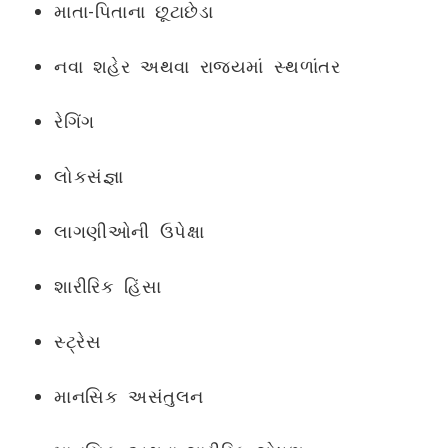
માતા-પિતાના છૂટાછેડા
નવા શહેર અથવા રાજ્યમાં સ્થળાંતર
રેગિંગ
લોકસંજ્ઞા
લાગણીઓની ઉપેક્ષા
શારીરિક હિંસા
સ્ટ્રેસ
માનસિક અસંતુલન