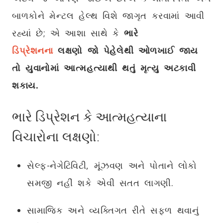
બાળકોને મેન્ટલ હેલ્થ વિશે જાગૃત કરવામાં આવી
રહ્યાં છે; એ આશા સાથે કે
ભારે
ડિપ્રેશનના
લક્ષણો જો પેહેલેથી ઓળખાઈ જાય
તો યુવાનોમાં આત્મહત્યાથી થતું મૃત્યુ અટકાવી
શકાય.
ભારે ડિપ્રેશન કે આત્મહત્યાના
વિચારોના લક્ષણો:
સેલ્ફ-નેગેટિવિટી, મૂંઝવણ અને પોતાને લોકો
સમજી નહીં શકે એવી સતત લાગણી.
સામાજિક અને વ્યક્તિગત રીતે સફળ થવાનું