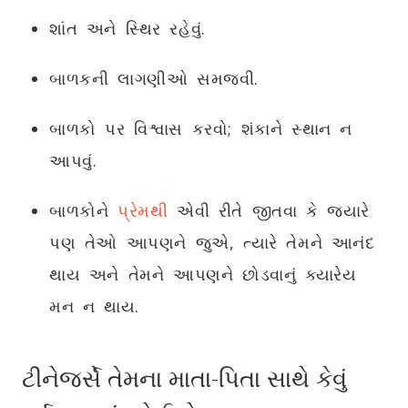
શાંત અને સ્થિર રહેવું.
બાળકની લાગણીઓ સમજવી.
બાળકો પર વિશ્વાસ કરવો; શંકાને સ્થાન ન
આપવું.
બાળકોને
પ્રેમથી
એવી રીતે જીતવા કે જ્યારે
પણ તેઓ આપણને જુએ, ત્યારે તેમને આનંદ
થાય અને તેમને આપણને છોડવાનું ક્યારેય
મન ન થાય.
ટીનેજર્સે તેમના માતા-પિતા સાથે કેવું