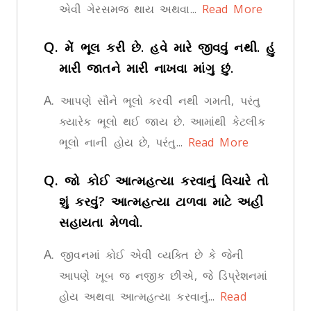
એવી ગેરસમજ થાય અથવા...
Read More
Q.
મેં ભૂલ કરી છે. હવે મારે જીવવું નથી. હું
મારી જાતને મારી નાખવા માંગુ છું.
A.
આપણે સૌને ભૂલો કરવી નથી ગમતી, પરંતુ
ક્યારેક ભૂલો થઈ જાય છે. આમાંથી કેટલીક
ભૂલો નાની હોય છે, પરંતુ...
Read More
Q.
જો કોઈ આત્મહત્યા કરવાનું વિચારે તો
શું કરવું? આત્મહત્યા ટાળવા માટે અહીં
સહાયતા મેળવો.
A.
જીવનમાં કોઈ એવી વ્યક્તિ છે કે જેની
આપણે ખૂબ જ નજીક છીએ, જે ડિપ્રેશનમાં
હોય અથવા આત્મહત્યા કરવાનું...
Read