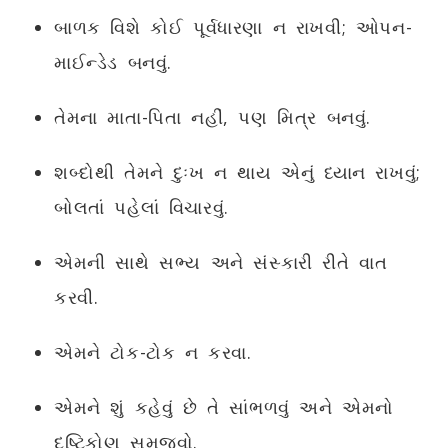
બાળક વિશે કોઈ પૂર્વધારણા ન રાખવી; ઓપન-
માઈન્ડેડ બનવું.
તેમના માતા-પિતા નહીં, પણ મિત્ર બનવું.
શબ્દોથી તેમને દુઃખ ન થાય એનું ધ્યાન રાખવું;
બોલતાં પહેલાં વિચારવું.
એમની સાથે સભ્ય અને સંસ્કારી રીતે વાત
કરવી.
એમને ટોક-ટોક ન કરવા.
એમને શું કહેવું છે તે સાંભળવું અને એમનો
દૃષ્ટિકોણ સમજવો.