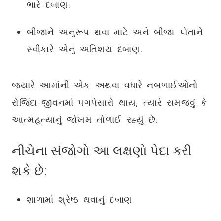
ભારે દબાણ.
બીજાને અનુરૂપ થવા માટે અને બીજા પોતાને
સ્વીકારે એનું અતિશય દબાણ.
જ્યારે આમાંની એક અથવા વધારે નબળાઈઓનો
રોજિંદા જીવનમાં પગપેસારો થાય, ત્યારે સમજવું કે
આત્મહત્યાનું જોખમ તોળાઈ રહ્યું છે.
નીચેના સંજોગો આ લક્ષણો પેદા કરી
શકે છે:
શાળામાં શ્રેષ્ઠ થવાનું દબાણ