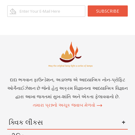
SUBSCRIBE
દાદા ભગવાન ફાઉન્ડેશન, અડાલજ એ આધ્યાત્મિક નોન-પ્રોફિટ
ઓર્ગેનાઈઝેશન છે જેનો હેતુ અક્રમ વિજ્ઞાનના આધ્યાત્મિક વિજ્ઞાન
દ્વારા આખા જગતમાં સુખ-શાંતિ અને એકતા ફેલાવવાનો છે.
તમારા પ્રશ્નનો અચૂક જવાબ મેળવો
ક્વિક લીંકસ