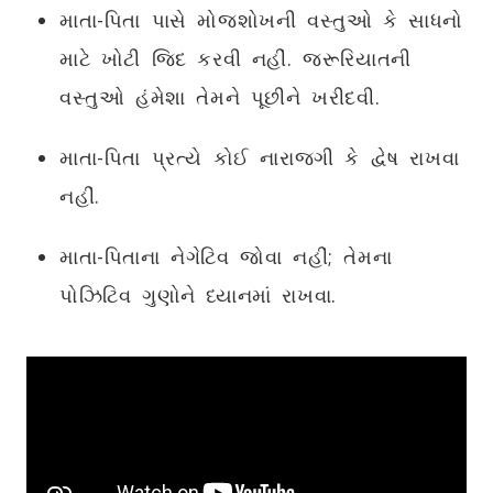
માતા-પિતા પાસે મોજશોખની વસ્તુઓ કે સાધનો
માટે ખોટી જિદ કરવી નહીં. જરૂરિયાતની
વસ્તુઓ હંમેશા તેમને પૂછીને ખરીદવી.
માતા-પિતા પ્રત્યે કોઈ નારાજગી કે દ્વેષ રાખવા
નહીં.
માતા-પિતાના નેગેટિવ જોવા નહીં; તેમના
પોઝિટિવ ગુણોને ધ્યાનમાં રાખવા.