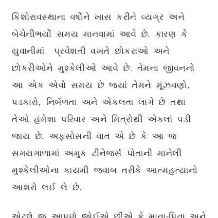
કિશોરાવસ્થાના વર્ષોને ખાસ કરીને વ્યગ્ર અને
બેચેનીભર્યો સમય માનવામાં આવે છે. કારણ કે
યુવાનીમાં પ્રવેશતી વખતે છોકરાઓ અને
છોકરીઓને મુશ્કેલીઓ આવે છે. તેમના જીવનનો
આ એક એવો સમય છે જ્યાં તેમને મૂંઝવણો,
પડકારો, નિર્બળતા અને એકલતા લાગે છે તથા
તેઓ હંમેશા પરિવાર અને મિત્રોથી એકલાં પડી
જાય છે. અફસોસની વાત એ છે કે આ જ
સમયગાળામાં અમુક ટીનેજર્સ પોતાની માનેલી
મુશ્કેલીઓના કાયમી જવાબ તરીકે આત્મહત્યાનો
આશરો લઈ લે છે.
એટલે જ આપણે જોઈએ છીએ કે માતા-પિતા અને