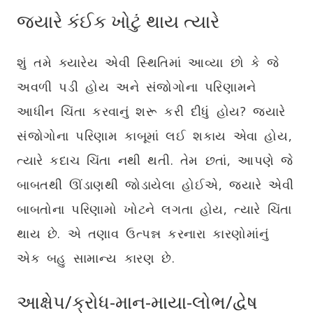
જ્યારે કંઈક ખોટું થાય ત્યારે
શું તમે ક્યારેય એવી સ્થિતિમાં આવ્યા છો કે જે
અવળી પડી હોય અને સંજોગોના પરિણામને
આધીન ચિંતા કરવાનું શરૂ કરી દીધું હોય? જ્યારે
સંજોગોના પરિણામ કાબૂમાં લઈ શકાય એવા હોય,
ત્યારે કદાચ ચિંતા નથી થતી. તેમ છતાં, આપણે જે
બાબતથી ઊંડાણથી જોડાયેલા હોઈએ, જ્યારે એવી
બાબતોના પરિણામો ખોટને લગતા હોય, ત્યારે ચિંતા
થાય છે. એ તણાવ ઉત્પન્ન કરનારા કારણોમાંનું
એક બહુ સામાન્ય કારણ છે.
આક્ષેપ/ક્રોધ-માન-માયા-લોભ/દ્વેષ