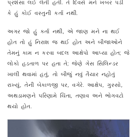
પ્રશંસા લઈ લેતી હતી. તે દિવસે મને ખબર પડી
કે હું કોઈ વસ્તુની કર્તા નથી.
અગર જો હું કર્તા નથી, એ જાણ મને ના થઈ
હોત તો હું નિરાશ જ થઈ હોત અને બીજાઓને
તેમનું કામ ન કરવા બદલ આક્ષેપો આપ્યા હોત; જે
લોકો હડતાળ પર હતા તે; જેણે ગેસ સિલિન્ડર
ખાલી થવામાં હતું, તો બીજું નવું તૈયાર નહોતું
રાખ્યું, તેની બેકાળજી પર, વગેરે. આક્ષેપ, ગુસ્સો,
અથડામણને પરિણામે ચિંતા, તણાવ અને ભોગવટો
થયો હોત.