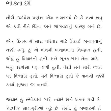
ભોક્તા છો
નીચે દર્શાવેલ વર્ણન એમ સમજાવે છે કે કર્તા થવું
એ કેવી રીતે ચિંતા અને ભોગવટાનું કારણ બને છે.
એક દિવસ મેં મારા પરિવાર માટે મિઠાઈ બનાવવાનું
નક્કી કર્યું. હું એ વાનગી બનાવવામાં નિષ્ણાત હતી,
એવું હું વિચારતી હતી. મને ભૂતકાળમાં તેના માટે
બહુ પ્રશંસા પણ મળી હતી, તેથી મને મારી જાત
પર વિશ્વાસ હતો. મને વિશ્વાસ હતો કે વાનગી નક્કી
કર્યા મુજબ જ બનશે.
જ્યારે હું રસોડામાં ગઈ, ત્યારે મને ખબર પડી કે
કેટલીક સામગ્રીઓ ખૂટે છે. તેથી, હું બજારમાં તે