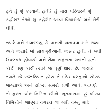
હવે હું શું કરવાની હતી? હું મારા પરિવારને શું
કહીશ? તેઓ શું કહેશે? આવા વિચારોએ મને ઘેરી
લીધી!
ત્યારે મને સમજાયું કે વાનગી બનાવવા માટે જ્યાં
અને જ્યારે જે સામગ્રીઓની જરૂર હતી, તે બધી
ઉપલબ્ધ હોવાથી મને તેમાં સફળતા મળતી હતી.
કોઈ પણ કાર્ય ત્યારે જ પૂર્ણ થાય છે, જ્યારે
તમને જે જરૂરિયાત હોય તે દરેક વસ્તુઓ યોગ્ય
જગ્યાએ અને યોગ્ય સમયે મળી આવે, આપણે
તો ફક્ત એક નિમિત્ત છીએ. ભૂતકાળમાં, હું બીજા
નિમિત્તોને જાણ્યા વગરચ જ બધી વસ્તુ માટે