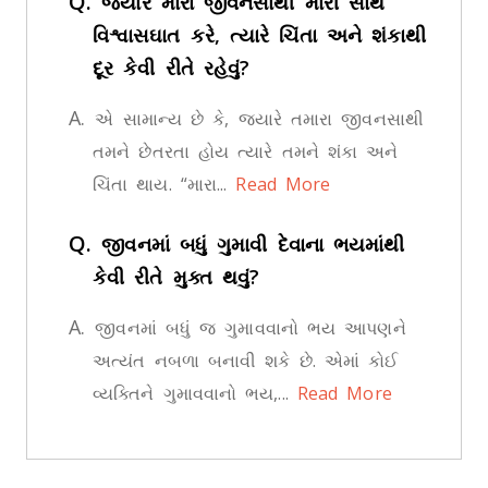
Q.
જ્યારે મારા જીવનસાથી મારી સાથે
વિશ્વાસઘાત કરે, ત્યારે ચિંતા અને શંકાથી
દૂર કેવી રીતે રહેવું?
A.
એ સામાન્ય છે કે, જ્યારે તમારા જીવનસાથી
તમને છેતરતા હોય ત્યારે તમને શંકા અને
ચિંતા થાય. “મારા...
Read More
Q.
જીવનમાં બધું ગુમાવી દેવાના ભયમાંથી
કેવી રીતે મુક્ત થવું?
A.
જીવનમાં બધું જ ગુમાવવાનો ભય આપણને
અત્યંત નબળા બનાવી શકે છે. એમાં કોઈ
વ્યક્તિને ગુમાવવાનો ભય,...
Read More