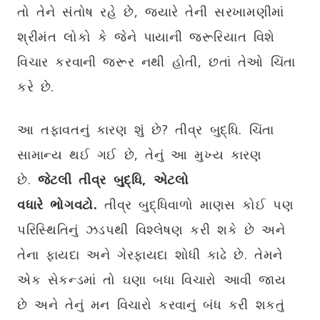
તો તેને સંતોષ રહે છે, જ્યારે તેની સરખામણીમાં
શ્રીમંત લોકો કે જેને પાયાની જરૂરિયાત વિશે
વિચાર કરવાની જરૂર નથી હોતી, છતાં તેઓ ચિંતા
કરે છે.
આ તફાવતનું કારણ શું છે? તીવ્ર બુદ્ધિ. ચિંતા
સામાન્ય થઈ ગઈ છે, તેનું આ મુખ્ય કારણ
છે.
જેટલી તીવ્ર
બુદ્ધિ
,
એટલો
વધારે
ભોગવટો
.
તીવ્ર બુદ્ધિવાળો માણસ કોઈ પણ
પરિસ્થિતિનું ઝડપથી વિશ્લેષણ કરી શકે છે અને
તેના ફાયદા અને ગેરફાયદા શોધી કાઢે છે. તેમને
એક સેકન્ડમાં તો ઘણા બધા વિચારો આવી જાય
છે અને તેનું મન વિચારો કરવાનું બંધ કરી શકતું