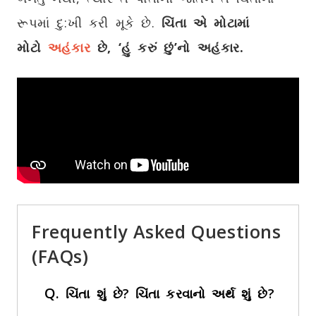
રૂપમાં દુ:ખી કરી મૂકે છે.
ચિંતા એ મોટામાં
મોટો
અહંકાર
છે
, ‘
હું કરું છું’નો અહંકાર.
Frequently Asked Questions
(FAQs)
Q.
ચિંતા શું છે? ચિંતા કરવાનો અર્થ શું છે?