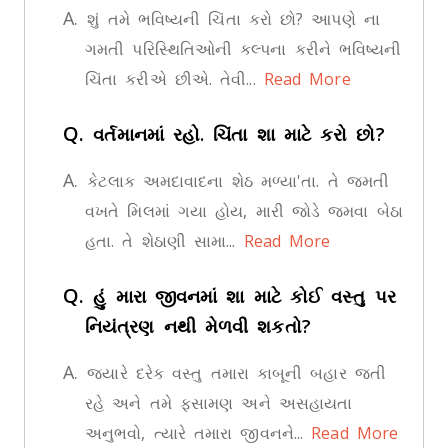
A.
શું તમે ભવિષ્યની ચિંતા કરો છો? આપણે ના
ગમતી પરિસ્થિતિઓની કલ્પના કરીને ભવિષ્યની
ચિંતા કરીએ છીએ. તેવી...
Read More
Q.
વર્તમાનમાં રહો. ચિંતા શા માટે કરો છો?
A.
કેટલાક અમદાવાદના શેઠ મળ્યા'તા. તે જમતી
વખતે મિલમાં ગયા હોય, મારી જોડે જમવા બેઠા
હતા. તે શેઠાણી સામા...
Read More
Q.
હું મારા જીવનમાં શા માટે કોઈ વસ્તુ પર
નિયંત્રણ નથી મેળવી શકતો?
A.
જ્યારે દરેક વસ્તુ તમારા કાબૂની બહાર જતી
રહે અને તમે ફસામણ અને અસહાયતા
અનુભવો, ત્યારે તમારા જીવનને...
Read More