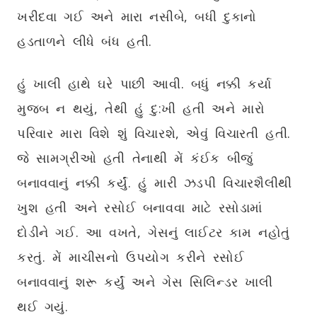
ખરીદવા ગઈ અને મારા નસીબે, બધી દુકાનો
હડતાળને લીધે બંધ હતી.
હું ખાલી હાથે ઘરે પાછી આવી. બધું નક્કી કર્યા
મુજબ ન થયું, તેથી હું દુ:ખી હતી અને મારો
પરિવાર મારા વિશે શું વિચારશે, એવું વિચારતી હતી.
જે સામગ્રીઓ હતી તેનાથી મેં કંઈક બીજું
બનાવવાનું નક્કી કર્યું. હું મારી ઝડપી વિચારશૈલીથી
ખુશ હતી અને રસોઈ બનાવવા માટે રસોડામાં
દોડીને ગઈ. આ વખતે, ગેસનું લાઈટર કામ નહોતું
કરતું. મેં માચીસનો ઉપયોગ કરીને રસોઈ
બનાવવાનું શરૂ કર્યું અને ગેસ સિલિન્ડર ખાલી
થઈ ગયું.