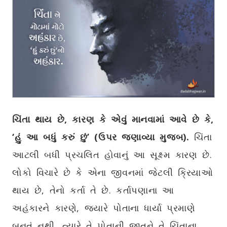
ચિંતા થાય છે, કારણ કે એવું માનવામાં આવે છે કે
,
‘
હું આ બધું કરું છું’ (ઉપર જણાવ્યા મુજબ).
ચિંતા
આટલી બધી પ્રચલિત હોવાનું આ સૂક્ષ્મ કારણ છે.
લોકો વિચારે છે કે એના જીવનમાં જેટલી ક્રિયાઓ
થાય છે, તેનો કર્તા તે છે. કર્તાપણાના આ
અહંકારને કારણે, જ્યારે પોતાના ધાર્યા પ્રમાણે
બનતું નથી, ત્યારે તે પોતાની જાતને તે ચિંતાના