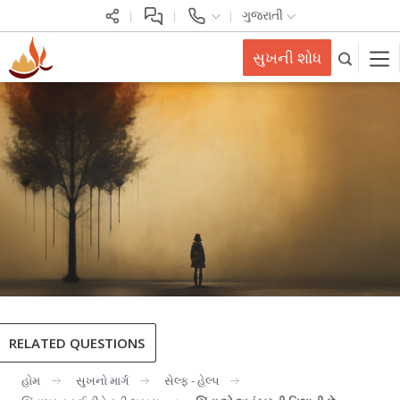
ગુજરાતી
સુખની શોધ
RELATED QUESTIONS
હોમ
સુખનો માર્ગ
સેલ્ફ - હેલ્પ