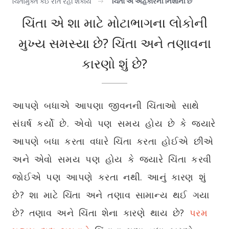
ચિંતામુક્ત કઈ રીતે રહી શકાય
ચિંતા એ અહંકારની નિશાની છે
ચિંતા એ શા માટે મોટાભાગના લોકોની
મુખ્ય સમસ્યા છે? ચિંતા અને તણાવના
કારણો શું છે?
આપણે બધાએ આપણા જીવનની ચિંતાઓ સાથે
સંઘર્ષ કર્યો છે. એવો પણ સમય હોય છે કે જ્યારે
આપણે બધા કરતા વધારે ચિંતા કરતા હોઈએ છીએ
અને એવો સમય પણ હોય કે જ્યારે ચિંતા કરવી
જોઈએ પણ આપણે કરતા નથી. આનું કારણ શું
છે? શા માટે ચિંતા અને તણાવ સામાન્ય થઈ ગયા
છે? તણાવ અને ચિંતા શેના કારણે થાય છે?
પરમ