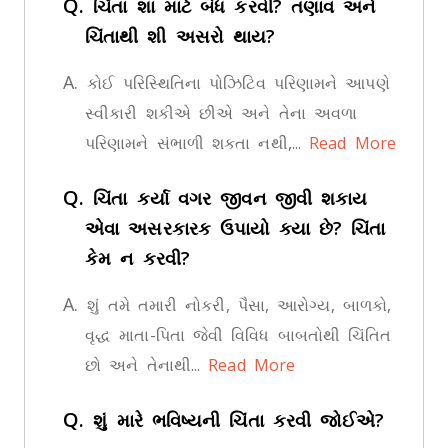
Q.
ચિંતા શા માટે બંધ કરવી? તણાવ અને
ચિંતાથી શી અસરો થાય?
A.
કોઈ પરિસ્થિતિના પોઝિટિવ પરિણામને આપણે
સ્વીકારી શકીએ છીએ અને તેના અવળા
પરિણામને સંભાળી શકતા નથી,...
Read More
Q.
ચિંતા કર્યા વગર જીવન જીવી શકાય
એવા અસરકારક ઉપાયો ક્યા છે? ચિંતા
કેમ ન કરવી?
A.
શું તમે તમારી નોકરી, પૈસા, આરોગ્ય, બાળકો,
વૃદ્ધ માતા-પિતા જેવી વિવિધ બાબતોથી ચિંતિત
છો અને તેનાથી...
Read More
Q.
શું મારે ભવિષ્યની ચિંતા કરવી જોઈએ?