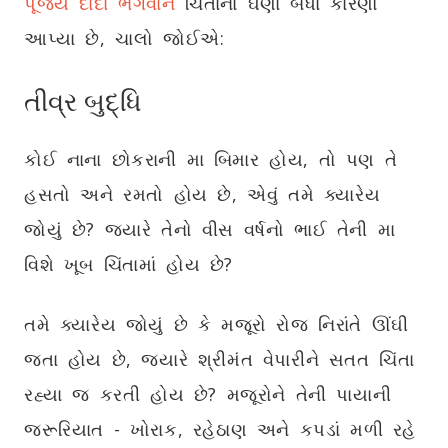
પૂજ્ય દાદા ભગવાને
ચિંતાના ઘણા બધા કારણો
આપ્યા છે, ચાલો જોઈએ:
તીવ્ર બુદ્ધિ
કોઈ નાના છોકરાની મા બિમાર હોય, તો પણ તે
હસતો અને રમતો હોય છે, એવું તમે ક્યારેય
જોયું છે? જ્યારે તેનો વીસ વર્ષનો ભાઈ તેની મા
વિશે ખૂબ ચિંતામાં હોય છે?
તમે ક્યારેય જોયું છે કે મજૂરો રોજ નિરાંતે ઊંઘી
જતા હોય છે, જ્યારે શ્રીમંત વેપારીને સતત ચિંતા
રહ્યા જ કરતી હોય છે? મજૂરોને તેની પાયાની
જરૂરિયાત - ખોરાક, રહેઠાણ અને કપડાં મળી રહે