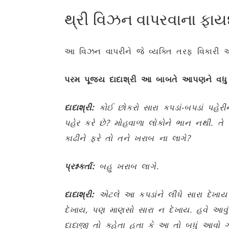
થ્રી વિઝન વાપરવાના ફાયદ
આ વિઝન વાપરીને જે વ્યક્તિ તરફ વિકાર
પરમ પૂજ્ય દાદાશ્રી આ બાબતે આપણને વધ
દાદાશ્રી:
કોઈ છોકરો સારા કપડાં-બપડાં પહેરીન
પહેર કરે છે
?
મોહવાળા લોકોને ભાન નથી. તે 
કાઢીને ફરે તો તને ખરાબ ના લાગે
?
પ્રશ્નકર્તા:
બહુ ખરાબ લાગે.
દાદાશ્રી:
એટલે આ કપડાંને લીધે સારા દેખાય 
દેખાય
,
પણ માણસો સારા ન દેખાય. હવે આવું
દાદાજી તો કહેતા હતા કે આ તો બધું આવો ગં