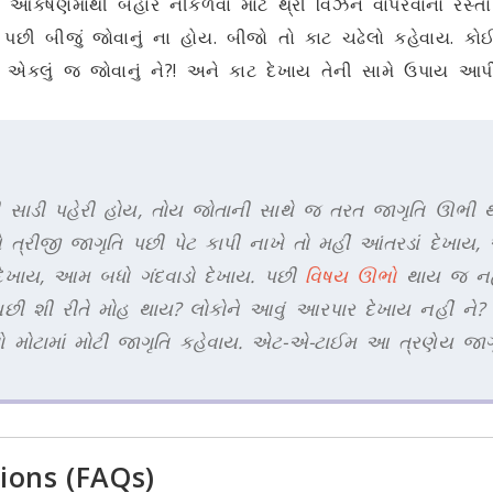
કર્ષણમાંથી બહાર નીકળવા માટે થ્રી વિઝન વાપરવાનો રસ્તો 
ેખાય તો પછી બીજું જોવાનું ના હોય. બીજો તો કાટ ચઢેલો કહેવાય.
કલું જ જોવાનું ને?! અને કાટ દેખાય તેની સામે ઉપાય આપી 
ની સાડી પહેરી હોય, તોય જોતાની સાથે જ તરત જાગૃતિ ઊભી થ
 ત્રીજી જાગૃતિ પછી પેટ કાપી નાખે તો મહીં આંતરડાં દેખાય, 
 દેખાય, આમ બધો ગંદવાડો દેખાય. પછી
વિષય ઊભો
થાય જ નહીં
છી શી રીતે મોહ થાય? લોકોને આવું આરપાર દેખાય નહીં ને? લ
 તો મોટામાં મોટી જાગૃતિ કહેવાય. એટ-એ-ટાઈમ આ ત્રણેય જાગ
ions (FAQs)