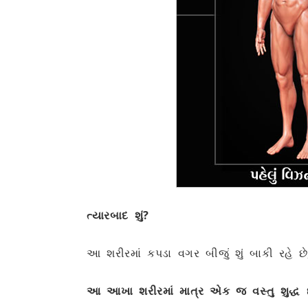
ત્યારબાદ શું?
આ શરીરમાં કપડા વગર બીજું શું બાકી રહે 
આ આખા શરીરમાં માત્ર એક જ વસ્તુ શુદ્ધ 