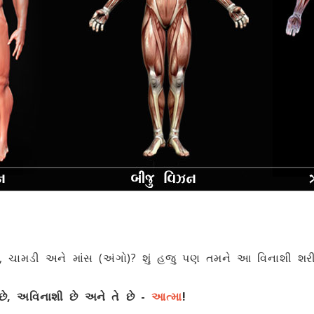
છે, ચામડી અને માંસ (અંગો)? શું હજુ પણ તમને આ વિનાશી શરી
છે
,
અવિનાશી છે અને તે છે -
આત્મા
!