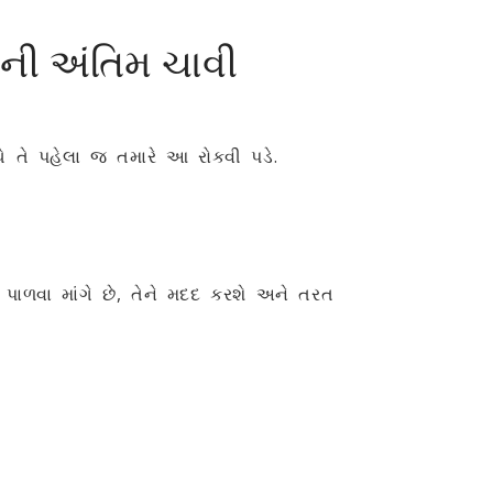
ાટેની અંતિમ ચાવી
ધે તે પહેલા જ તમારે આ રોકવી પડે.
પાળવા માંગે છે, તેને મદદ કરશે અને તરત