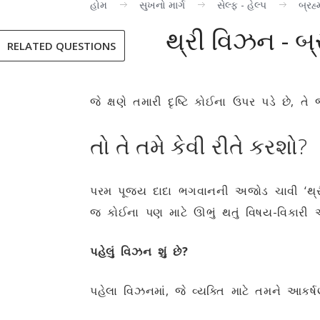
હોમ
સુખનો માર્ગ
સેલ્ફ - હેલ્પ
બ્રહ્
થ્રી વિઝન - બ્ર
RELATED QUESTIONS
જે ક્ષણે તમારી દૃષ્ટિ કોઈના ઉપર પડે છે,
તો તે તમે કેવી રીતે કરશો?
પરમ પૂજ્ય દાદા ભગવાનની અજોડ ચાવી ‘થ્રી 
જ કોઈના પણ માટે ઊભું થતું વિષય-વિકારી 
પહેલું વિઝન શું છે?
પહેલા વિઝનમાં, જે વ્યક્તિ માટે તમને આકર્ષણ