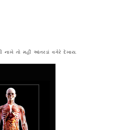
 નાખે તો મહીં આંતરડાં વગેરે દેખાય.