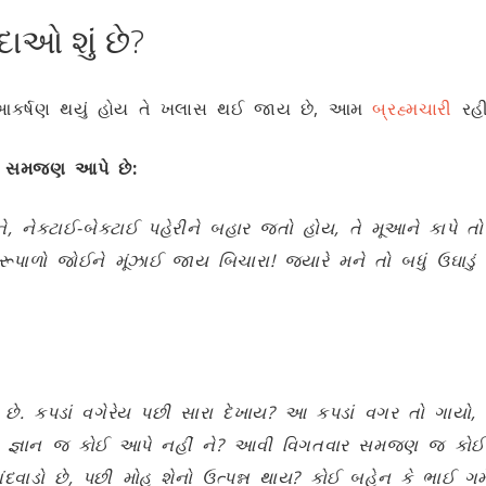
ાઓ શું છે?
ી આકર્ષણ થયું હોય તે ખલાસ થઈ જાય છે, આમ
બ્રહ્મચારી
રહી
ુ સમજણ આપે છે:
ે
,
નેકટાઈ-બેકટાઈ પહેરીને બહાર જતો હોય
,
તે મૂઆને કાપે તો
રૂપાળો જોઈને મૂંઝાઈ જાય બિચારા! જ્યારે મને તો બધું ઉઘા
છે. કપડાં વગેરેય પછી સારા દેખાય
?
આ કપડાં વગર તો ગાયો
,
 જ્ઞાન જ કોઈ આપે નહીં ને
?
આવી વિગતવાર સમજણ જ કોઈ પા
દવાડો છે
,
પછી મોહ શેનો ઉત્પન્ન થાય
?
કોઈ બહેન કે ભાઈ ગમે