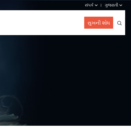
સંપર્ક
ગુજરાતી
સુખની શોધ