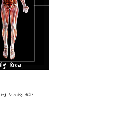
રનું આકર્ષણ થશે?