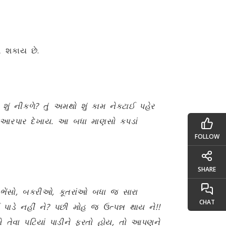
 શકાય છે.
 શું નીકળે
?
તું અમથો શું કામ નેકટાઈ પહેર
ડું આરપાર દેખાય. આ બધા માણસો કપડાં
FOLLOW
SHARE
ભેંસો
,
બકરીઓ
,
કૂતરાંઓ બધા જ સારા
CHAT
ડે નહીં ને
?
પછી મોહ જ ઉત્પન્ન થાય ને!!
 તેવા પટિયાં પાડીને ફરતો હોય
,
તો આપણને