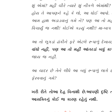
શું એમાં
?
મહીં ચીરે ત્યારે શું નીકળે એમાંથી
?
હોય તે આપણને કહે કે લો
,
આ ધોઈ આપો. ત
આમ હાથ અડાડવાનું ગમે ને
?
પણ આ તો મહીં
વિચાર્યું જ નથી! કોઈએ કહ્યું નથી!! મા-બાપ
આ તો લૂગડાં ઢાંકીને ફરે એટલે રૂપાળું દેખા
વાંધો નહીં
,
પણ આ તો મહીં આંતરડાં બધું કાપે
જાય જ નહીં.
આ ચાદર છે તેને લીધે આ બધું રૂપાળું લાગે 
ફેરવવાનું ગમે?
ખરી રીતે તો
આ દેહ વિનાશી છે.
આપણી દૃષ્ટિ ત
આસક્તિનું કોઈ જ કારણ રહેતું નથી.