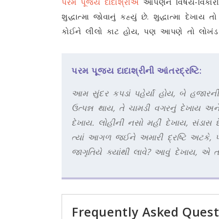
પરમ પૂજ્ય દાદાશ્રીએ
આપણને વિષય-વિકારી આ
શુદ્ધાત્મા જોવાનું કહ્યું છે. શુદ્ધાત્મા દ
કોઈને લીલો કાટ હોય, પણ આપણે તો લોખંડ એ
પરમ પૂજ્ય દાદાશ્રીની આંતરદ્રષ્ટિ:
આમ સુંદર કપડાં પહેર્યાં હોય, બે હજાર
ઉત્પન્ન થાય, તે ચામડી વગરનું દેખાય અને
દેખાય. લોહીની નસો મહીં દેખાય, સંડાસ
ત્યાં આગળ જઈને અમારી દ્રષ્ટિ અટકે, પ
જાગૃતિયે ક્યાંથી લાવે? આવું દેખાય, એ
Frequently Asked Quest