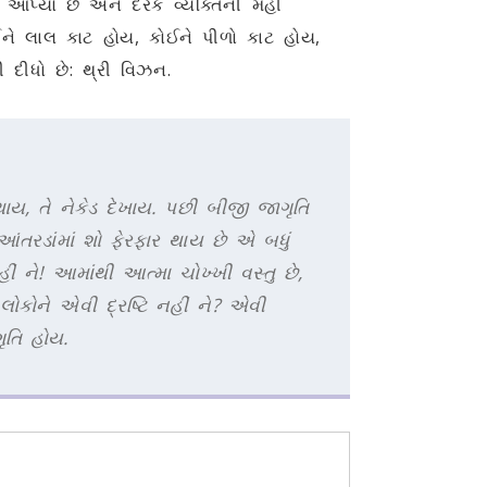
આપ્યો છે અને દરેક વ્યક્તિની મહીં
 કોઈને લાલ કાટ હોય, કોઈને પીળો કાટ હોય,
દીધો છે: થ્રી વિઝન.
ાય, તે નેકેડ દેખાય. પછી બીજી જાગૃતિ
આંતરડાંમાં શો ફેરફાર થાય છે એ બધું
 ને! આમાંથી આત્મા ચોખ્ખી વસ્તુ છે,
ોકોને એવી દ્રષ્ટિ નહીં ને? એવી
ૃતિ હોય.