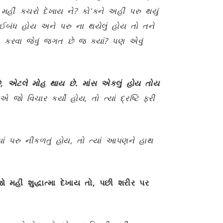
મહીં કચરો દેખાય ને
?
કો
'
કને અહીં પરુ થયું
બંધ હોય અને પરુ ના થયેલું હોય તો તને
કરવા જેવું જગત છે જ ક્યાં
?
પણ એવું
ે
,
એટલે મોહ થાય છે. માંસ એકલું હોય તોય
ો વિચાર કર્યો હોય, તો ત્યાં દ્રષ્ટિ ફરી
યાં પરુ નીકળતું હોય, તો ત્યાં આપણને હાથ
મહીં શુદ્ધાત્મા દેખાય તો
,
પછી શરીર પર