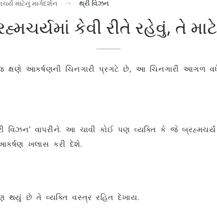
મચર્ય માટેનું માર્ગદર્શન
થ્રી વિઝન
હ્મચર્યમાં કેવી રીતે રહેવું, તે મ
 તે જ ક્ષણે આકર્ષણની ચિનગારી પ્રગટે છે, આ ચિનગારી આગળ વ
વિઝન’ વાપરીને. આ ચાવી કોઈ પણ વ્યક્તિ કે જે બ્રહ્મચર્ય 
આકર્ષણ ખલાસ કરી દેશે.
 થયું છે તે વ્યક્તિ વસ્ત્ર રહિત દેખાય.