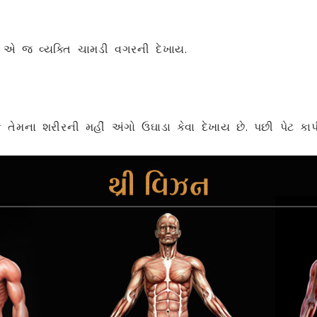
ે એ જ વ્યક્તિ ચામડી વગરની દેખાય.
 તેમના શરીરની મહીં અંગો ઉઘાડા કેવા દેખાય છે. પછી પેટ કાપી