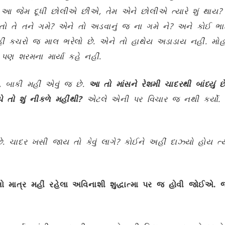
આ જેમ દૂધી છોલીએ છીએ
,
તેમ એને છોલીએ ત્યારે શું થાય
?
ો તે તને ગમે
?
એને તો અડવાનું જ ના ગમે ને
?
અને કોઈ ભાઈ
 કચરો જ માલ ભરેલો છે. એને તો હાથેય અડાડાય નહીં. મોહ 
 પણ શરમના માર્યા કહે નહીં.
ય, બાકી મહીં એવું જ છે.
આ તો માંસને રેશમી ચાદરથી બાંધ્યું છ
 તો શું નીકળે મહીંથી
?
એટલે એની પર વિચાર જ નથી કર્યો. એ જ
છે. ચાદર ખસી જાય તો કેવું લાગે? કોઈને અહીં દાઝ્યો હોય ત્
ો માત્ર મહીં રહેલા અવિનાશી શુદ્ધાત્મા પર જ હોવી જોઈએ. જો 