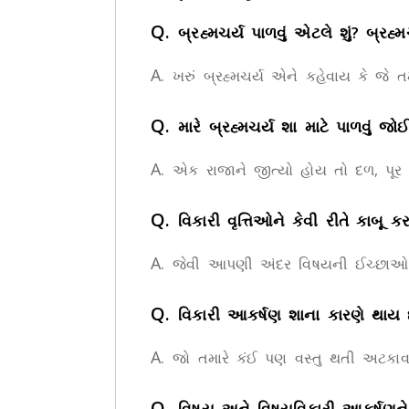
Q.
બ્રહ્મચર્ય પાળવું એટલે શું? બ્રહ્મચ
A.
ખરું બ્રહ્મચર્ય એને કહેવાય કે જે તમને
Q.
મારે બ્રહ્મચર્ય શા માટે પાળવું જ
A.
એક રાજાને જીત્યો હોય તો દળ, પૂર
Q.
વિકારી વૃત્તિઓને કેવી રીતે કાબૂ ક
A.
જેવી આપણી અંદર વિષયની ઈચ્છાઓ અન
Q.
વિકારી આકર્ષણ શાના કારણે થાય 
A.
જો તમારે કંઈ પણ વસ્તુ થતી અટકાવવી
Q.
વિષય અને વિષયવિકારી આકર્ષણને બ