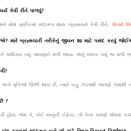
ર્ય કેવી રીતે પાળવું?
 મોક્ષ પ્રાપ્તિમાં મદદરૂપ થાય. બ્રહ્મચર્ય કેવી રીતે...
Read M
ોઈએ? મારે બ્રહ્મચારી તરીકેનું જીવન શા માટે પસંદ કરવું જો
 ને અધિકાર બધું આપણને મળી જાય. એનું લશ્કર બધું જ મળી જાય
રવી?
ે વૃત્તિઓ ઊભી થાય છે, ત્યારે બહુ ઝડપથી આપણે તેમાંથી બહ
છે ?
 હોય, જેમ કે, કોઈ વસ્તુની ઈફેક્ટ, તો તેના કારણો શોધવા પડશ
ંધ કરવામાં મદદરૂપ બને એ માટે વિષય-વિકારનું વિશ્લેષણ.