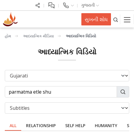
ગુજરાતી
સુખની શોધ
હોમ
આધ્યાત્મિક મીડિયા
આધ્યાત્મિક વિડિયો
આધ્યાત્મિક વિડિયો
ALL
RELATIONSHIP
SELF HELP
HUMANITY
SPI