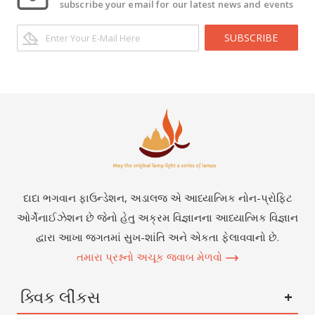
subscribe your email for our latest news and events
SUBSCRIBE
દાદા ભગવાન ફાઉન્ડેશન, અડાલજ એ આધ્યાત્મિક નોન-પ્રોફિટ
ઓર્ગેનાઈઝેશન છે જેનો હેતુ અક્રમ વિજ્ઞાનના આધ્યાત્મિક વિજ્ઞાન
દ્વારા આખા જગતમાં સુખ-શાંતિ અને એકતા ફેલાવવાનો છે.
તમારા પ્રશ્નનો અચૂક જવાબ મેળવો
ક્વિક લીંકસ