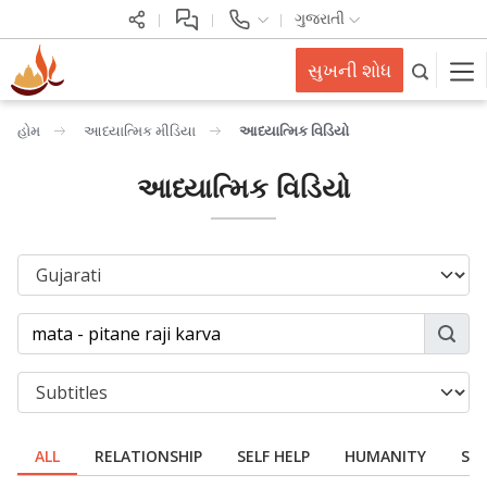
ગુજરાતી
સુખની શોધ
હોમ
આધ્યાત્મિક મીડિયા
આધ્યાત્મિક વિડિયો
આધ્યાત્મિક વિડિયો
ALL
RELATIONSHIP
SELF HELP
HUMANITY
SPI