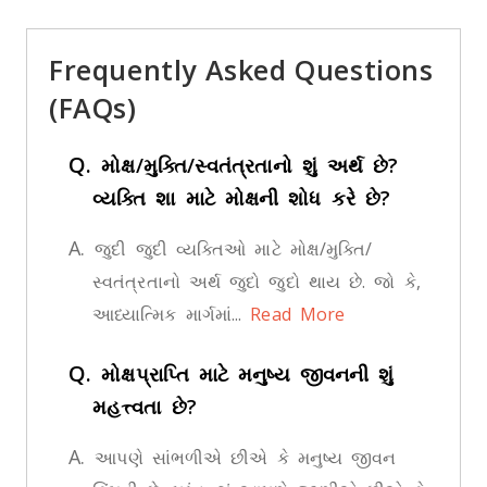
Frequently Asked Questions
(FAQs)
Q.
મોક્ષ/મુક્તિ/સ્વતંત્રતાનો શું અર્થ છે?
વ્યક્તિ શા માટે મોક્ષની શોધ કરે છે?
A.
જુદી જુદી વ્યક્તિઓ માટે મોક્ષ/મુક્તિ/
સ્વતંત્રતાનો અર્થ જુદો જુદો થાય છે. જો કે,
આધ્યાત્મિક માર્ગમાં...
Read More
Q.
મોક્ષપ્રાપ્તિ માટે મનુષ્ય જીવનની શું
મહત્ત્વતા છે?
A.
આપણે સાંભળીએ છીએ કે મનુષ્ય જીવન