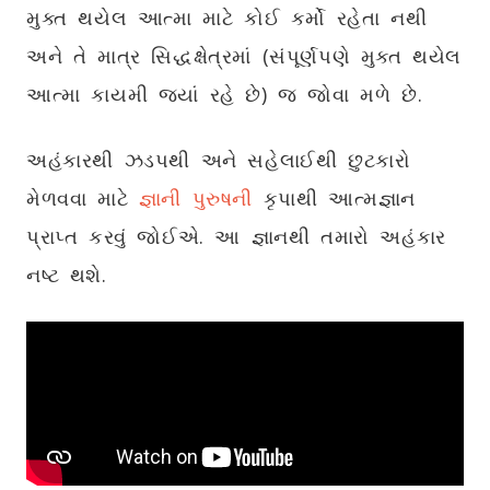
મુક્ત થયેલ આત્મા માટે કોઈ કર્મો રહેતા નથી
અને તે માત્ર સિદ્ધક્ષેત્રમાં (સંપૂર્ણપણે મુક્ત થયેલ
આત્મા કાયમી જ્યાં રહે છે) જ જોવા મળે છે.
અહંકારથી ઝડપથી અને સહેલાઈથી છુટકારો
મેળવવા માટે
જ્ઞાની પુરુષની
કૃપાથી આત્મજ્ઞાન
પ્રાપ્ત કરવું જોઈએ. આ જ્ઞાનથી તમારો અહંકાર
નષ્ટ થશે.