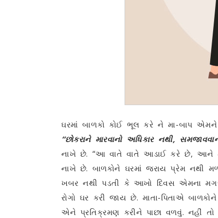
ઘરમાં બાળકો કોઈ ભૂલ કરે ને મા-બાપ એમને 
“છોકરાને મારવાનો અધિકાર નથી
, સમજાવવાન
નાખે છે. “આ વાતે વાતે આડાઈ કરે છે, આન
નાખે છે. બાળકોને ઘરમાં જરાય પ્રેમ નથી મળત
ખબર નથી પડતી કે આખો દિવસ એમના મગજમાં
રોગો ઘર કરી જાય છે. માતા-પિતાએ બાળકોન
એને પ્રતિક્રમણ કરીને પાછા વળવું. નહીં