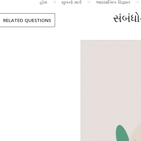
હોમ
સુખનો માર્ગ
આધ્યાત્મિક વિજ્ઞાન
સંબંધ
RELATED QUESTIONS