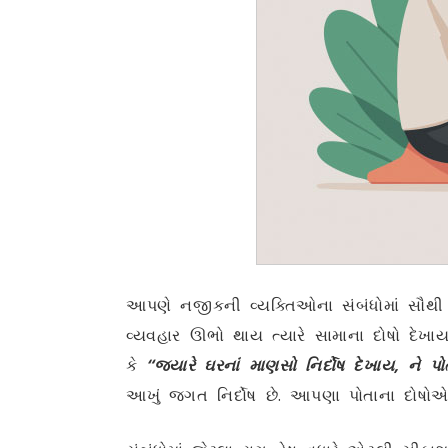
આપણે નજીકની વ્યક્તિઓના સંબંધોમાં સૌ
વ્યવહાર ઊભો થાય ત્યારે સામાના દોષો દેખા
કે
“જ્યારે ઘરનાં માણસો નિર્દોષ દેખાય, ને પ
આખું જગત નિર્દોષ છે. આપણા પોતાના દોષોએ