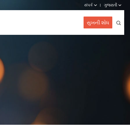
સંપર્ક
ગુજરાતી
સુખની શોધ