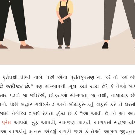
ક્રોધથી ધીબી નાખે. પછી એના પ્રતિક્રમણ ના કરે તો કર્મ બંધ
ો અધિકાર છે.”
પણ મા-બાપની ભૂલ ક્યાં થાય છે? કે તેઓ બાળક
ે માર પડવો જ જોઈએ, છોકરાંઓ સાંભળતા જ નથી, નાલાયક છે, 
ો. પછી બહાર ગર્લફ્રેન્ડ અને બોયફ્રેન્ડનું લફરું કરે ને ઘરમ
 નેગેટિવ શબ્દો રેડાતા હોય છે કે “આ આવી છે, ને આ આવો 
ે
પ્રેમ
આપવો, હૂંફ આપવી, સમજણ પાડવી. બાળકમાં સહેજ વાંક
 તો આ બાળકોનું માનસ એટલું બગડી જશે કે તેઓ આગળ જીવનમ