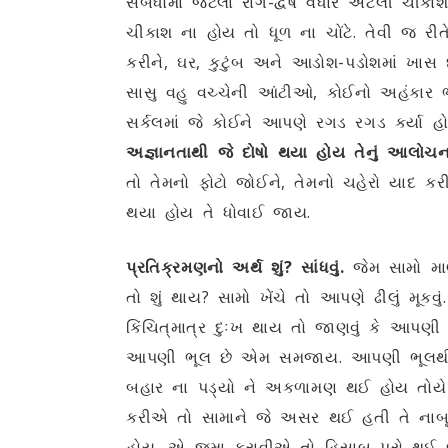
સંબંધોમાં જેટલા રાગ-દ્વેષ વધારે એટલી ચ
ચીકાશ ના હોય તો ધૂળ ના ચોંટે. તેવી જ રીતે 
કરીને, ઘર, કુટુંબ અને આડોશ-પડોશમાં ખાસ ધ્
સાસુ વહુ વચ્ચેની આંટીઓ, કોઈનો અહંકાર 
સર્કલમાં જે કોઈને આપણે રગડ રગડ કર્યા હ
અજ્ઞાનતાથી જે દોષો થયા હોય તેનું આલોચના-પ
તો તેમનો ફોટો જોઈને, તેમનો ચહેરો યાદ કર
થયા હોય તે ધોવાઈ જાય.
પ્રતિક્રમણનો અર્થ શું? સાંધવું.
જેમ સામો મા
તો શું થાય? સામો ખેંચે તો આપણે ઢીલું મ
કિંચિત્‌માત્ર દુઃખ થાય તો જાણવું કે આપણ
આપણી ભૂલ છે એમ સમજાય. આપણી ભૂલથી સા
બહાર ના પડ્યો ને અકળામણ થઈ હોય તોયે 
કરીએ તો સામાને જે અસર થઈ હતી તે નાબૂ
હોય, એ જમા કરાવીએ તો હિસાબ પૂરો થઈ જા