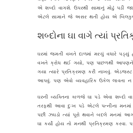
એ શબ્દો વાગશે. ઉપરથી સામાનું મોઢું પડી
એટલે સામાને જે અસર થતી હોય એ બિલકુ
શબ્દોના ઘા વાગે ત્યાં પ્રત
ઘરમાં જમતી વખતે દાળમાં મરચું વધારે પડ્ય
વખતે ક્રોધ થઈ ગયો, પણ પાછળથી આપણને સ
ગયા ત્યારે પ્રતિક્રમણ કરી નાખવું. એડજસ્
આપવું. પણ એવો વ્યવહારિક ઉકેલ લાવતા ન
ઘરની વ્યક્તિના કાળજે ઘા પડે એવા શબ્દો વા
તરફથી આવા દુઃખ પડે એટલે પત્નીના મનમાં ત
પછી ઝઘડો ત્યાં પૂરો થવાને બદલે મનમાં આગળ
ઘા કર્યો હોય તો મનથી પ્રતિક્રમણ કરવા.