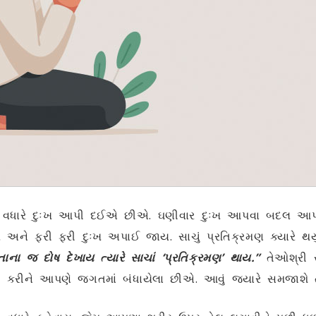
થી વધારે દુઃખ આપી દઈએ છીએ. ઘણીવાર દુઃખ આપવા બદલ આપ
ય અને ફરી ફરી દુઃખ અપાઈ જાય. સાચું પ્રતિક્રમણ ક્યારે થ
ોતાના જ દોષ દેખાય ત્યારે સાચાં ‘પ્રતિક્રમણ’ થાય.”
તેઓશ્રી સ
 કરીને આપણે જગતમાં બંધાયેલા છીએ. આવું જ્યારે સમજાશે ત