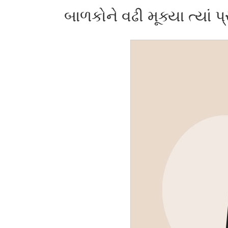
બાળકોને વઢી મૂક્યા ત્યાં 