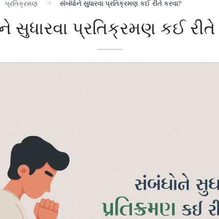
પ્રતિક્રમણ
સંબંધોને સુધારવા પ્રતિક્રમણ કઈ રીતે કરવા?
ોને સુધારવા પ્રતિક્રમણ કઈ રીતે