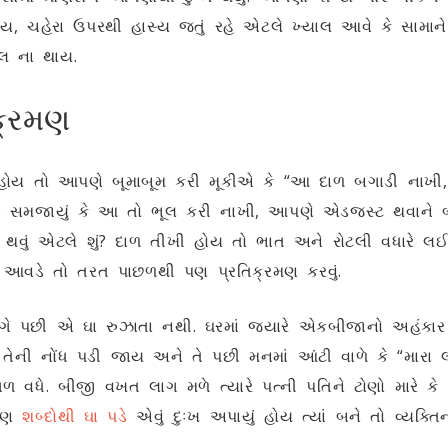
 જાય, ચહેરા ઉપરથી હાસ્ય જતું રહે એટલે ખ્યાલ આવે કે સામા
લ ના થાય.
િક્રમણ
ું હોય તો આપણે બૂમાબૂમ કરી મૂકીએ કે “આ દાળ બગાડી નાખી,
મજાયું કે આ તો ભૂલ કરી નાખી, આપણે એડજસ્ટ થવાને બદલે
ટ થવું એટલે શું? દાળ તીખી હોય તો ભાત અને રોટલી વધારે લઈ
 આવડે તો તરત પાછળથી પણ પ્રતિક્રમણ કરવું.
ગે પછી એ ઘા રુઝાતા નથી. ઘરમાં જ્યારે એકબીજાનો અહંકાર દુ
ેની નોંધ પડી જાય અને તે પછી મનમાં આંટી વાળે કે “મારા લ
 વધે. બીજી વખત લાગ મળે ત્યારે પત્ની પતિને ટોણો મારે કે 
 પણ
શબ્દોથી ઘા પડે
એવું દુઃખ અપાયું હોય ત્યાં બને તો વ્યક્તિ