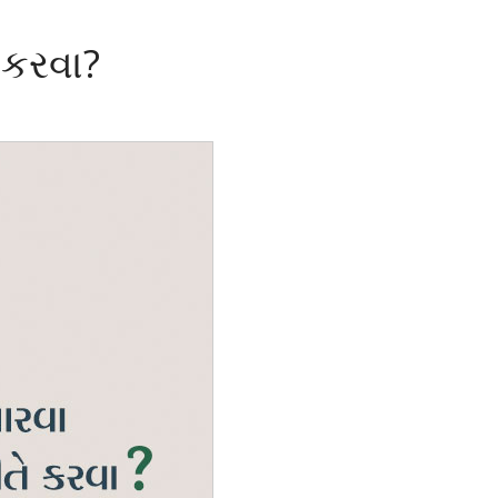
 કરવા?