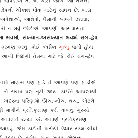
ધૂળ ચોપડીએ તો એ ચોંટી જાય. જો તેલની
-દ્વેષની ચીકાશ ધોવા માટેનું સાધન છે. ખાસ
 અપેક્ષાઓ, આક્ષેપો, પૈસાની બાબતે ઝઘડા,
ું કરી નાખવું જોઈએ. આપણી આસપાસના
 ભવમાં, સંખ્યાત-અસંખ્યાત ભવમાં રાગ-દ્વેષ,
્રમણ કરવું. કોઈ વ્યક્તિ
મૃત્યુ
પામી હોય
આખી જિંદગી તેમના માટે જે કોઈ રાગ-દ્વેષ
ણ સામો માણસ પણ ફાડે ને આપણે પણ ફાડીએ
થાય તો સંબંધ પણ તૂટી જાય. કોઈને આપણાથી
પણી અંદરના પરિણામો ઊંચા-નીચા થયા, એટલે
ીને પ્રતિક્રમણ કરી નાખવું. ગુસ્સો
આપણને રહ્યા કરે. આપણે પ્રતિક્રમણ
પવું. જેમ કોઈની પાસેથી ઉધાર રકમ લીધી
 જાય છે. ક્રોધ, માન, માયા, લોભના