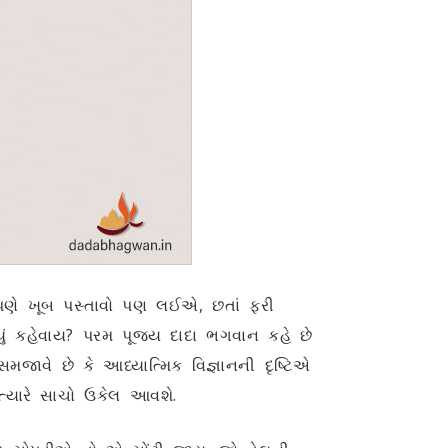
ણે ખૂબ પસ્તાવો પણ લઈએ, છતાં ફરી
યું કહેવાય? પરમ પૂજ્ય દાદા ભગવાન કહે છે
મજાવે છે કે આધ્યાત્મિક વિજ્ઞાનની દૃષ્ટિએ
્યારે સાચો ઉકેલ આવશે.