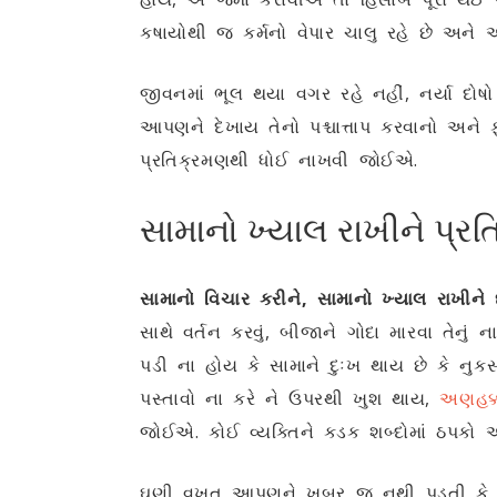
કષાયોથી જ કર્મનો વેપાર ચાલુ રહે છે અને 
જીવનમાં ભૂલ થયા વગર રહે નહીં, નર્યા દો
આપણને દેખાય તેનો પશ્ચાત્તાપ કરવાનો અને 
પ્રતિક્રમણથી ધોઈ નાખવી જોઈએ.
સામાનો ખ્યાલ રાખીને પ્ર
સામાનો વિચાર કરીને, સામાનો ખ્યાલ રાખીને દ
સાથે વર્તન કરવું, બીજાને ગોદા મારવા તેનુ
પડી ના હોય કે સામાને દુઃખ થાય છે કે નુક
પસ્તાવો ના કરે ને ઉપરથી ખુશ થાય,
અણહક્
જોઈએ. કોઈ વ્યક્તિને કડક શબ્દોમાં ઠપ
ઘણી વખત આપણને ખબર જ નથી પડતી કે સામ