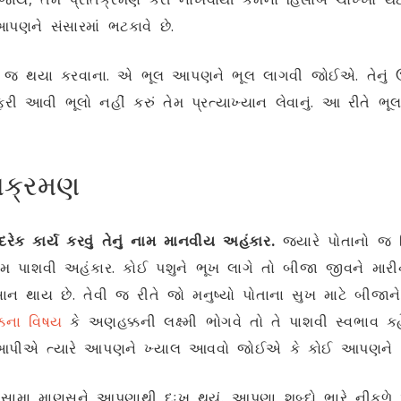
આપણને સંસારમાં ભટકાવે છે.
ષો જ થયા કરવાના. એ ભૂલ આપણને ભૂલ લાગવી જોઈએ. તેનું ઉપ
ફરી આવી ભૂલો નહીં કરું તેમ પ્રત્યાખ્યાન લેવાનું. આ રીતે 
તિક્રમણ
રેક કાર્ય કરવું તેનું નામ માનવીય અહંકાર.
જ્યારે પોતાનો જ વ
ં નામ પાશવી અહંકાર. કોઈ પશુને ભૂખ લાગે તો બીજા જીવને માર
સાન થાય છે. તેવી જ રીતે જો મનુષ્યો પોતાના સુખ માટે બીજા
કના વિષય
કે અણહક્કની લક્ષ્મી ભોગવે તો તે પાશવી સ્વભાવ
કો આપીએ ત્યારે આપણને ખ્યાલ આવવો જોઈએ કે કોઈ આપણને 
ા માણસને આપણાથી દુઃખ થયું. આપણા શબ્દો ભારે નીકળે 