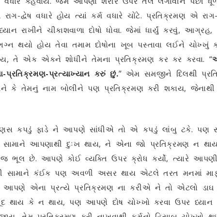
ીકાશ વધારે કહેવાય. જેમ આપણા શરીર ઉપર તેલ લગાવીને પછી 
રાગ-દ્વેષ વધારે હોય ત્યાં કર્મ વધારે ચોંટે. પ્રતિક્રમણ એ રાગ
યાન રાખીને ચીકાશવાળા દોષો ધોવા. જેમાં ધાર્યું કરવું, આગ્રહ,
ભગ્ન થયો હોય તેવા તમામ દોષોના ખૂબ પસ્તાવા લઈને ચોખ્ખ
ોય, તે એક એકને શોધીને તેમના પ્રતિક્રમણ કર કર કરવા. “
આ
્રતિક્રમણ-પ્રત્યાખ્યાન કરું છું.
” એમ સમજીને દિલથી પ્રતિક
ીને કે તેમનું નામ બોલીને પણ પ્રતિક્રમણ કરી શકાય, જેનાથી 
ણસ કપડું ફાડે ને આપણે સાંધીએ તો એ કપડું લાંબુ ટકે. પ
ૂકવું. સામાને આપણાથી દુઃખ થાય, ને એના જો પ્રતિક્રમણ ન 
ી જ ભૂલ છે. આપણે કોઈ વ્યક્તિ ઉપર ક્રોધ કર્યો, ત્યારે આ
માને કંઈક પણ અવળી અસર થાય એટલે તરત મનમાં માફી માંગ
આપણે એના પ્રત્યે પ્રતિક્રમણ ના કરીએ ને તો એટલો ડાઘ 
દ થાય કે ન થાય, પણ આપણે દોષ ચોખ્ખો કરવા ઉપર ધ્યાન આ
ય, તેમ પ્રતિક્રમણ કરી નાખવાથી કર્મનો હિસાબ ચોખ્ખો થઈ