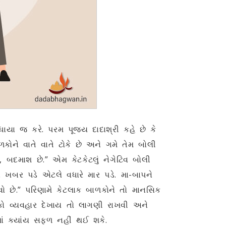
ાયા જ કરે. પરમ પૂજ્ય દાદાશ્રી કહે છે કે
ોને વાતે વાતે ટોકે છે અને ગમે તેમ બોલી
બદમાશ છે.” એમ કેટકેટલું નેગેટિવ બોલી
ાં ખબર પડે એટલે વધારે માર પડે. મા-બાપને
છે.” પરિણામે કેટલાક બાળકોને તો માનસિક
ો વ્યવહાર દેખાય તો લાગણી રાખવી અને
ાં ક્યાંય સફળ નહીં થઈ શકે.