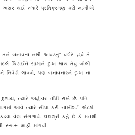
ને અસર થઈ. ત્યારે પ્રતિક્રમણ કરી નાખીએ
 તને બનાવતા નથી આવડતું” વગેરે. હવે તે
 ચિડાઈને સામાને દુઃખ થાય તેવું બોલી
ને નિવેડો લાવવો, પણ બનાવનારને દુઃખ ના
ભાય, ત્યારે અહંકાર નોંધી રાખે છે. પતિ
ાગમાં આવે ત્યારે સીધા કરી નાખીશ.” એટલે
કડવા વેણ સંભળાવે. દાદાશ્રી કહે છે કે મનથી
ની રૂબરૂ માફી માંગવી.