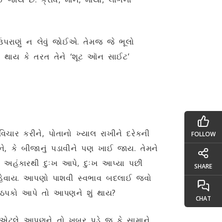
રાણું ન લેવું જોઈએ. તેમજ જે ભૂલો
ભૂલ થાય કે તરત તેને ‘શૂટ ઑન સાઈટ’
િચાર કરીને, પોતાનો ખ્યાલ રાખીને દરેકની
FOLLOW
ીને, કે બીજાનું પડાવીને પણ ખાઈ જાય. તેમને
ને અહંકારથી દુઃખ આપે, દુઃખ આપ્યા પછી
SHARE
 કહેવાય. આપણો પાશવી સ્વભાવ બદલાઈ જવો
ઠપકો આપે તો આપણને શું થાય?
CHAT
એટલે આપણને તો ખબર પડે જ કે સામાને