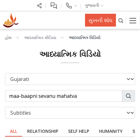
ગુજરાતી
સુખની શોધ
હોમ
આધ્યાત્મિક મીડિયા
આધ્યાત્મિક વિડિયો
આધ્યાત્મિક વિડિયો
ALL
RELATIONSHIP
SELF HELP
HUMANITY
SPI