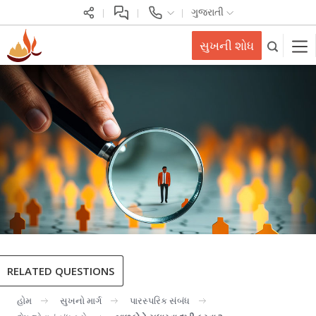
ગુજરાતી
સુખની શોધ
RELATED QUESTIONS
હોમ
સુખનો માર્ગ
પારસ્પરિક સંબંધ