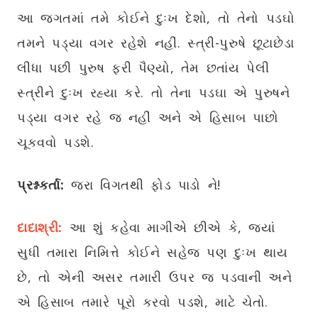
આ જગતમાં તમે કોઈને દુઃખ દેશો, તો તેનો પડઘો
તમને પડ્યા વગર રહેશે નહીં. સ્ત્રી-પુરુષે છૂટાછેડા
લીધા પછી પુરુષ ફરી પૈણ્યો, તેમ છતાંય પેલી
સ્ત્રીને દુઃખ રહ્યા કરે. તો તેના પડઘા એ પુરુષને
પડ્યા વગર રહે જ નહીં અને એ હિસાબ પાછો
ચૂકવવો પડશે.
પ્રશ્નકર્તા:
જરા વિગતથી ફોડ પાડો ને!
દાદાશ્રી:
આ શું કહેવા માગીએ છીએ કે, જ્યાં
સુધી તમારા નિમિત્તે કોઈને સહેજ પણ દુઃખ થાય
છે, તો એની અસર તમારી ઉપર જ પડવાની અને
એ હિસાબ તમારે પૂરો કરવો પડશે, માટે ચેતો.