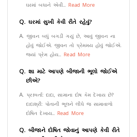
ઘરમાં બધાને એવી...
Read More
Q.
ઘરમાં સુખી કેવી રીતે રહેવું?
A.
જીવન બધું બગડી ગયું છે, આવું જીવન ના
હોવું જોઈએ. જીવન તો પ્રેમમય હોવું જોઈએ.
જ્યાં પ્રેમ હોય...
Read More
Q.
શા માટે આપણે બીજાની ભૂલો જોઈએ
છીએ?
A.
પ્રશ્નકર્તા: દાદા, સામાના દોષ કેમ દેખાય છે?
દાદાશ્રી: પોતાની ભૂલને લીધે જ સામાવાળો
દોષિત દેખાય...
Read More
Q.
બીજાને દોષિત જોવાનું આપણે કેવી રીતે