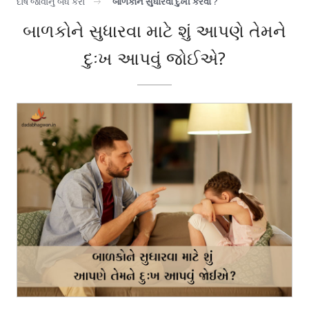
દોષ જોવાનું બંધ કરો
બાળકોને સુધારવા દુખી કરવા ?
બાળકોને સુધારવા માટે શું આપણે તેમને
દુઃખ આપવું જોઈએ?