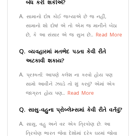
બંધ કરી શકીએ?
A.
સામાનો દોષ કોઈ જગ્યાએ છે જ નહીં,
સામાનો શો દોષ! એ તો એમ જ માનીને બેઠા
છે, કે આ સંસાર એ જ સુખ છે...
Read More
Q.
વ્યવહારમાં મતભેદ પડતા કેવી રીતે
અટકાવી શકાય?
A.
પ્રશ્નકર્તા: આપણે ક્લેશ ના કરવો હોય પણ
સામો આવીને ઝઘડે તો શું કરવું? એમાં એક
જાગ્રત હોય પણ...
Read More
Q.
સાસુ-વહુના પ્રોબ્લેમ્સમાં કેવી રીતે વર્તવું?
A.
સાસુ, વહુ અને વર એક ત્રિકોણ છે. આ
ત્રિકોણ ભારત જેવા દેશોમાં દરેક ઘરમાં જોવા