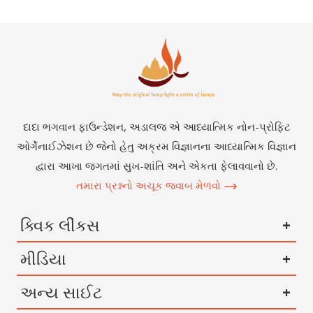
દાદા ભગવાન ફાઉન્ડેશન, અડાલજ એ આધ્યાત્મિક નોન-પ્રોફિટ
ઓર્ગેનાઈઝેશન છે જેનો હેતુ અક્રમ વિજ્ઞાનના આધ્યાત્મિક વિજ્ઞાન
દ્વારા આખા જગતમાં સુખ-શાંતિ અને એકતા ફેલાવવાનો છે.
તમારા પ્રશ્નનો અચૂક જવાબ મેળવો
ક્વિક લીંકસ
મીડિયા
અન્ય સાઈટ