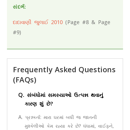
સંદર્ભ:
દાદાવાણી જુલાઈ 2010
(Page #8 & Page
#9)
Frequently Asked Questions
(FAQs)
Q.
સંબંધોમાં સમસ્યાઓ ઉત્પન્ન થવાનું
કારણ શું છે?
A.
પ્રશ્નકર્તા: મારા ઘરમાં બધી જ જાતની
મુશ્કેલીઓ કેમ રહ્યા કરે છે? ધંધામાં, વાઈફને,