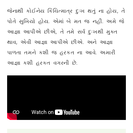
જેનાથી કોઈનેય કિંચિત્માત્ર દુઃખ થતું ના હોય, તે
પોતે સુખિયો હોય. એમાં બે મત જ નહીં. અમે જે
આજ્ઞા આપીએ છીએ, તે તમે સર્વ દુઃખથી મુક્ત
થાવ, એવી આજ્ઞા આપીએ છીએ. અને આજ્ઞા
પાળતા તમને કશી જ હરકત ના આવે. અમારી
આજ્ઞા કશી હરકત વગરની છે.