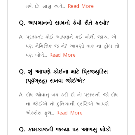
મળે છે. સાસુ અને...
Read More
Q.
અપમાનનો સામનો કેવી રીતે કરવો?
A.
પ્રશ્નકર્તા: કોઈ આપણને કંઈ બોલી જાય, એ
પણ નૈમિત્તિક જ ને? આપણો વાંક ના હોય તો
પણ બોલે...
Read More
Q.
શું આપણે કોઈના માટે પ્રિજ્યુડિસ
(પૂર્વગ્રહ) રાખવા જોઈએ?
A.
દોષ જોવાનું બંધ કરી દો ને! પ્રશ્નકર્તા: જો દોષ
ના જોઈએ તો દુનિયાની દ્રષ્ટિએ આપણે
એક્સેસ ફૂલ...
Read More
Q.
કામકાજની જગ્યા પર આળસુ લોકો