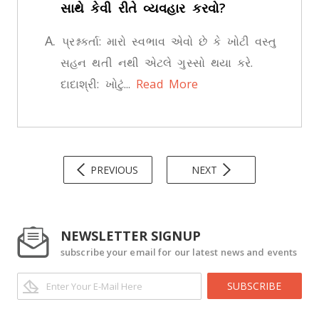
સાથે કેવી રીતે વ્યવહાર કરવો?
A.
પ્રશ્નકર્તા: મારો સ્વભાવ એવો છે કે ખોટી વસ્તુ
સહન થતી નથી એટલે ગુસ્સો થયા કરે.
દાદાશ્રી: ખોટું...
Read More
PREVIOUS
NEXT
NEWSLETTER SIGNUP
subscribe your email for our latest news and events
SUBSCRIBE