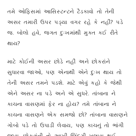
તમે ઓફિસમાં આસિસ્ટન્ટને ટૈડકાવો તો તેની
અસર તમારી ઉપર પડ્યા વગર રહે કે નહીં? પડે
જ. બોલો હવે, જગત દુઃખમાંથી મુક્ત કઈ રીતે
થાય?
માટે કોઈની અસર છોડે નહીં અને છોકરાંને
સુધારવા જાઓ, પણ એનાથી એને દુઃખ થાય તો
તેની અસર તમને પડશે. માટે એવું કહો કે જેથી
એને અસર ના પડે અને એ સુધરે. તાંબાના ને
કાચના વાસણમાં ફેર ના હોય? તમે તાંબાના ને
કાચના વાસણને એક સમજો છો? તાંબાના વાસણને
ગોબો પડે તો ઉપાડી લેવાય, પણ કાચનું તો ભાંગી
જાય. છોકરાંની તો આખી જિંદગી ખલાસ થઈ