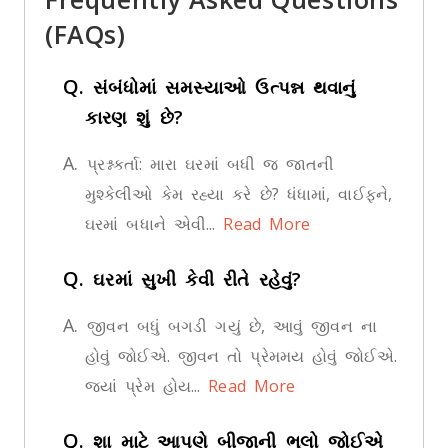
(FAQs)
Q.
સંબંધોમાં સમસ્યાઓ ઉત્પન્ન થવાનું
કારણ શું છે?
A.
પ્રશ્નકર્તા: મારા ઘરમાં બધી જ જાતની
મુશ્કેલીઓ કેમ રહ્યા કરે છે? ધંધામાં, વાઈફને,
ઘરમાં બધાને એવી...
Read More
Q.
ઘરમાં સુખી કેવી રીતે રહેવું?
A.
જીવન બધું બગડી ગયું છે, આવું જીવન ના
હોવું જોઈએ. જીવન તો પ્રેમમય હોવું જોઈએ.
જ્યાં પ્રેમ હોય...
Read More
Q.
શા માટે આપણે બીજાની ભૂલો જોઈએ