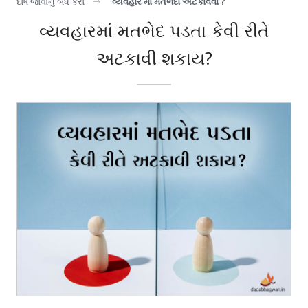
દોષ જોવાનું બંધ કરો
વ્યવહાર માં મતભેદો અટકાવવા ?
વ્યવહારમાં મતભેદ પડતા કેવી રીતે
અટકાવી શકાય?