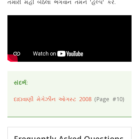
તમારી મહીં બેઠેલા ભગવાન તમને 'હેલ્પ' કરે.
સંદર્ભ:
દાદાવાણી મેગેઝીન ઓગસ્ટ 2008
(Page #10)
Frequently Asked Questions