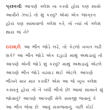
પ્રશ્નકર્તા:
આપણે ક્લેશ ના કરવો હોય પણ સામો
આવીને ઝઘડે તો શું કરવું? એમાં એક જાગ્રત
હોય પણ સામાવાળો ક્લેશ કરે, તો ત્યાં તો ક્લેશ
થાય જ ને?
દાદાશ્રી:
આ ભીંત જોડે લઢે, તો કેટલો વખત લઢી
શકે? આ ભીંત જોડે એક દહાડો માથું અથડાયું તો
આપણે એની જોડે શું કરવું? માથું અથડાયું એટલે
આપણે ભીંત જોડે વઢવાડ થઈ એટલે. આપણે
ભીંતને માર માર કરવી? એમ આ જે ખૂબ ક્લેશ
કરાવતું હોય તો તે બધી ભીંતો છે! આમાં સામાને શું
જોવાનું? આપણે આપણી મેળે સમજી જવાનું કે
આ ભીંત જેવા છે. આવું સમજવાનું, પછી કોઈ