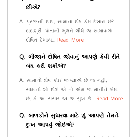
છીએ?
A.
પ્રશ્નકર્તા: દાદા, સામાના દોષ કેમ દેખાય છે?
દાદાશ્રી: પોતાની ભૂલને લીધે જ સામાવાળો
દોષિત દેખાય...
Read More
Q.
બીજાને દોષિત જોવાનું આપણે કેવી રીતે
બંધ કરી શકીએ?
A.
સામાનો દોષ કોઈ જગ્યાએ છે જ નહીં,
સામાનો શો દોષ! એ તો એમ જ માનીને બેઠા
છે, કે આ સંસાર એ જ સુખ છે...
Read More
Q.
બાળકોને સુધારવા માટે શું આપણે તેમને
દુઃખ આપવું જોઈએ?