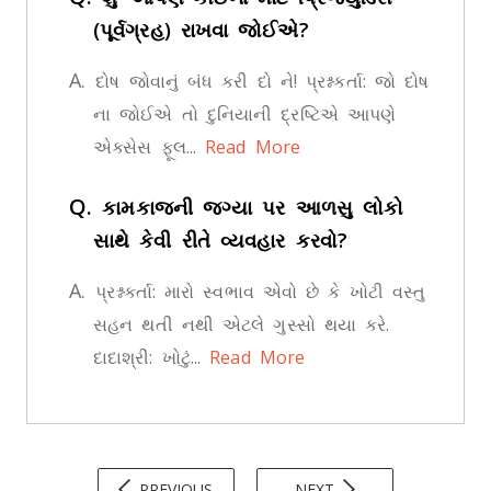
(પૂર્વગ્રહ) રાખવા જોઈએ?
A.
દોષ જોવાનું બંધ કરી દો ને! પ્રશ્નકર્તા: જો દોષ
ના જોઈએ તો દુનિયાની દ્રષ્ટિએ આપણે
એક્સેસ ફૂલ...
Read More
Q.
કામકાજની જગ્યા પર આળસુ લોકો
સાથે કેવી રીતે વ્યવહાર કરવો?
A.
પ્રશ્નકર્તા: મારો સ્વભાવ એવો છે કે ખોટી વસ્તુ
સહન થતી નથી એટલે ગુસ્સો થયા કરે.
દાદાશ્રી: ખોટું...
Read More
PREVIOUS
NEXT