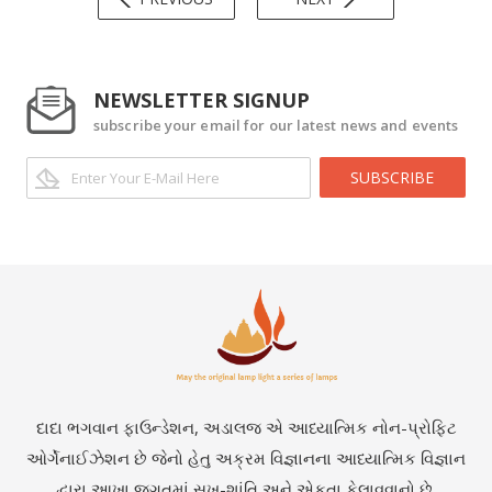
NEWSLETTER SIGNUP
subscribe your email for our latest news and events
SUBSCRIBE
દાદા ભગવાન ફાઉન્ડેશન, અડાલજ એ આધ્યાત્મિક નોન-પ્રોફિટ
ઓર્ગેનાઈઝેશન છે જેનો હેતુ અક્રમ વિજ્ઞાનના આધ્યાત્મિક વિજ્ઞાન
દ્વારા આખા જગતમાં સુખ-શાંતિ અને એકતા ફેલાવવાનો છે.