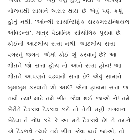
બોલવાથી સામાને અસર થાય છે એવું પણ કશું
હોતું નથી. 'ઓન્લી સાયન્ટિફિક સરકમસ્ટેન્શિયલ
એવિડન્સ', માત્ર વૈજ્ઞાનિક સાંયોગિક પુરાવા છે.
કોઈની આટલીય સત્તા નથી. આટલીય સત્તા
વગરનું જગત, એમાં કોઈ શું કરવાનું છે? આ
ભીંતને જો સત્તા હોય તો આને સત્તા હોય! આ
ભીંતને આપણને વઢવાની સત્તા છે? એવું સામાને
બૂમાબૂમ કરવાનો શો અર્થ? એના હાથમાં સત્તા જ
નથી ત્યાં! માટે તમે ભીંત જેવા થઈ જાઓ ને! તમે
બૈરીને ટૈડકાવ ટૈડકાવ કરો તો તેની મહીં ભગવાન
બેઠેલા તે નોંધ કરે કે આ મને ટૈડકાવે છે! ને તમને
એ ટૈડકાવે ત્યારે તમે ભીંત જેવા થઈ જાઓ, તો