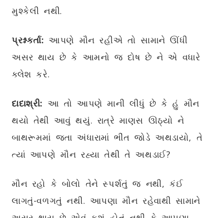
મુશ્કેલી નથી.
પ્રશ્નકર્તા:
આપણે મૌન રહીએ તો સામાને ઊંધી
અસર થાય છે કે આમનો જ દોષ છે ને એ વધારે
ક્લેશ કરે.
દાદાશ્રી:
આ તો આપણે માની લીધું છે કે હું મૌન
થયો તેથી આવું થયું. રાત્રે માણસ ઊઠ્યો ને
બાથરૂમમાં જતા અંધારામાં ભીંત જોડે અથડાયો, તે
ત્યાં આપણે મૌન રહ્યા તેથી તે અથડાઈ?
મૌન રહો કે બોલો તેને સ્પર્શતું જ નથી, કંઈ
લાગતું-વળગતું નથી. આપણા મૌન રહેવાથી સામાને
અસર થાય છે એવું કશું હોતું નથી કે આપણા