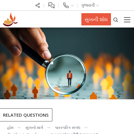
ગુજરાતી
સુખની શોધ
RELATED QUESTIONS
હોમ
સુખનો માર્ગ
પારસ્પરિક સંબંધ