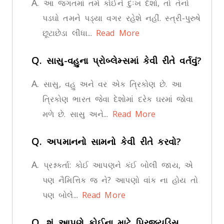
A.
આ જગતમાં તમે કોઈને દુઃખ દેશો, તો તેનો
પડઘો તમને પડ્યા વગર રહેશે નહીં. સ્ત્રી-પુરુષે
છૂટાછેડા લીધા...
Read More
Q.
સાસુ-વહુના પ્રોબ્લેમ્સમાં કેવી રીતે વર્તવું?
A.
સાસુ, વહુ અને વર એક ત્રિકોણ છે. આ
ત્રિકોણ ભારત જેવા દેશોમાં દરેક ઘરમાં જોવા
મળે છે. સાસુ અને...
Read More
Q.
અપમાનનો સામનો કેવી રીતે કરવો?
A.
પ્રશ્નકર્તા: કોઈ આપણને કંઈ બોલી જાય, એ
પણ નૈમિત્તિક જ ને? આપણો વાંક ના હોય તો
પણ બોલે...
Read More
Q.
શું આપણે કોઈના માટે પ્રિજ્યુડિસ