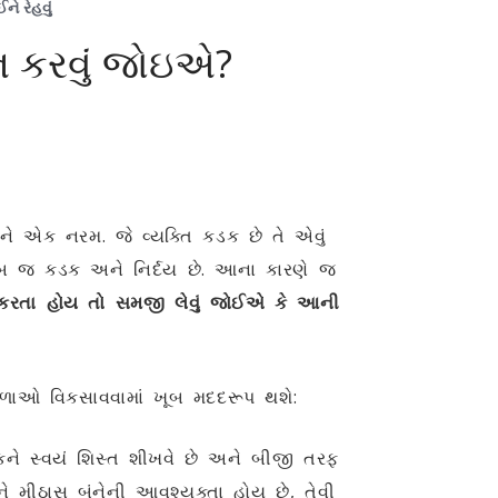
ે રેહવું
તન કરવું જોઇએ?
ે એક નરમ. જે વ્યક્તિ કડક છે તે એવું
 ખૂબ જ કડક અને નિર્દય છે. આના કારણે જ
 કરતા હોય તો સમજી લેવું જોઈએ કે આની
 કળાઓ વિકસાવવામાં ખૂબ મદદરૂપ થશે:
ળકને સ્વયં શિસ્ત શીખવે છે અને બીજી તરફ
અને મીઠાસ બંનેની આવશ્યક્તા હોય છે, તેવી