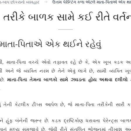
ા-બાપ છોકરાનો વ્યવહાર
ઉત્તમ પેરેન્ટિંગ કળા એટલે માતા-પિતાએ એક થઈન
ા તરીકે બાળક સામે કઈ રીતે વર્
ે માતા-પિતાએ એક થઈને રહેવું
ી, માતા-પિતા વચ્ચે એવો તફાવત રહે છે કે, એક ખૂબ કડક અન
 અને જે વ્યક્તિ નરમ છે તેને એવું લાગે છે, સામી વ્યક્તિ
છે.
માતા-પિતા તેમના બાળકો સામે ઝઘડતા હોય અથવા દલીલો
.
ં તેની કેટલીક ટીપ્સ આપેલ છે, જે માતા-પિતા તરીકેની સારી
હૂંફ બંનેની જરૂર છે. કડક દ્રષ્ટિકોણ ધરાવતા પેરેન્ટ્સ બા
ત્રતાનું મૂલ્ય સમજાવે છે. જેવી રીતે સંતુલિત ભોજનમાં તીખાશ 