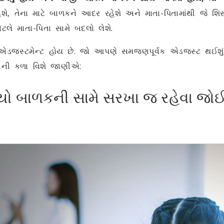
 હશે, તેના માટે બાળકને આદર રહેશે અને માતા-પિતામાંથી જે 
ટલે માતા-પિતા સામે બદલો લેશે.
ે એડજસ્ટમેન્‍ટ હોય છે. જો આપણે સમજણપૂર્વક એડજસ્ટ થઈશું,
વાની કળા વિશે જાણીએ:
રાયો બાળકની સામે સરખા જ રહેવા જો