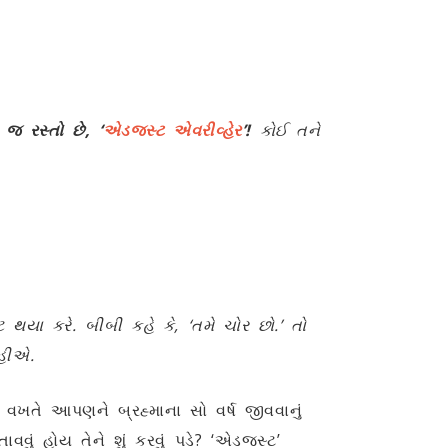
જ રસ્તો છે, ‘
એડજસ્ટ એવરીવ્હેર
’!
કોઈ તને
્ટ થયા કરે. બીબી કહે કે, ‘તમે ચોર છો.’ તો
કહીએ.
ખતે આપણને બ્રહ્માના સો વર્ષ જીવવાનું
ં હોય તેને શું કરવું પડે? ‘એડજસ્ટ’