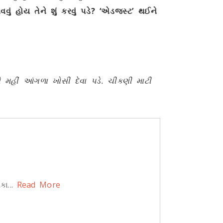
ું હોય તેને શું કરવું પડે? ‘એડજસ્ટ’ થઈને
ે મહીં આંગળા ખોસી દેવા પડે. ચીકણી માટી
ા...
Read More