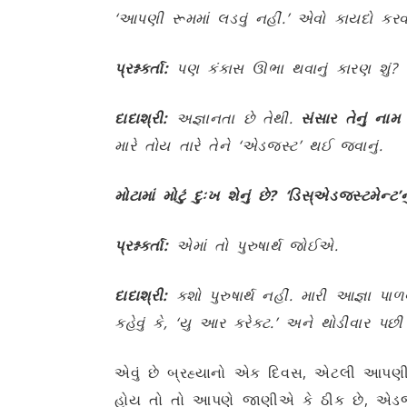
‘આપણી રૂમમાં લડવું નહીં.’ એવો કાયદો કરવ
પ્રશ્નકર્તા:
પણ કંકાસ ઊભા થવાનું કારણ શું? 
દાદાશ્રી:
અજ્ઞાનતા છે તેથી.
સંસાર તેનું ના
મારે તોય તારે તેને ‘એડજસ્ટ’ થઈ જવાનું.
મોટામાં મોટું દુઃખ શેનું છે? ‘ડિસ્એડજસ્ટમેન્ટ’ન
પ્રશ્નકર્તા:
એમાં તો પુરુષાર્થ જોઈએ.
દાદાશ્રી:
કશો પુરુષાર્થ નહીં. મારી આજ્ઞા પા
કહેવું કે, ‘યુ આર કરેક્ટ.’ અને થોડીવાર પ
એવું છે બ્રહ્યાનો એક દિવસ, એટલી આપણી આ
હોય તો તો આપણે જાણીએ કે ઠીક છે, એડજસ્ટ