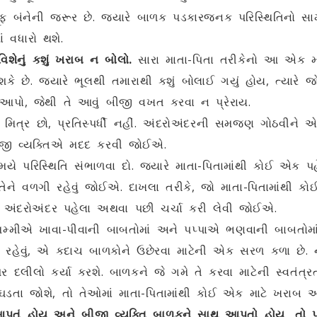
ૂંફ બંનેની જરૂર છે. જ્યારે બાળક પડકારજનક પરિસ્થિતિનો સા
ં વધારો થશે.
િશેનું કશું ખરાબ ન બોલો.
સારા માતા-પિતા તરીકેનો આ એક મહ
ે છે. જ્યારે ભૂલથી તમારાથી કશું બોલાઈ ગયું હોય, ત્યારે 
 આપો, જેથી તે આવું બીજી વખત કરવા ન પ્રેરાય.
ત્ર છો, પ્રતિસ્પર્ધી નહીં. અંદરોઅંદરની સમજણ ગોઠવીને એ
 બીજી વ્યક્તિએ મદદ કરવી જોઈએ.
ે પરિસ્થિતિ સંભાળવા દો. જ્યારે માતા-પિતામાંથી કોઈ એક પહ
ે તેને વળગી રહેવું જોઈએ. દાખલા તરીકે, જો માતા-પિતામાંથ
 અંદરોઅંદર પહેલા અથવા પછી ચર્ચા કરી લેવી જોઈએ.
મમ્મીએ ખાવા-પીવાની બાબતોમાં અને પપ્પાએ ભણવાની બાબતોમાં 
હેવું, એ કદાચ બાળકોને ઉછેરવા માટેની એક સરળ કળા છે. 
ર દલીલો કર્યા કરશે. બાળકને જે ગમે તે કરવા માટેની સ્વતંત્
ઝઘડતા જોશે, તો તેઓમાં માતા-પિતામાંથી કોઈ એક માટે ખરાબ 
 આપતું હોય અને બીજી વ્યક્તિ બાળકને સાથ આપતો હોય
, તો