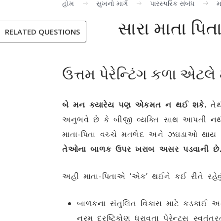
હોમ
સુખનો માર્ગ
પારસ્પરિક સંબંધ
મ
સારા માતા પિત
RELATED QUESTIONS
ઉત્તમ પેરેન્ટિંગ કળા એટલ
બે મન ક્યારેય પણ એકમત ન થઈ શકે.
તેથ
અનુભવે છે કે બીજી વ્યક્તિ સાથ આપતી નથી
માતા-પિતા વચ્ચે મતભેદ અને ઝઘડાઓ થાય 
તેઓના બાળક ઉપર ખરાબ અસર પડવાની છે
અહીં માતા-પિતાએ ‘એક’ થઈને કઈ રીતે રહેવુ
બાળકના સંતુલિત વિકાસ માટે કડકાઈ અને 
નરમ દ્રષ્ટિકોણ ધરાવતા પેરેન્ટ્સ સ્વતં