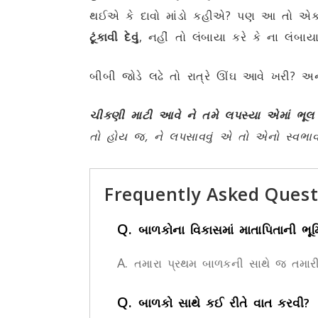
થઈએ કે દાવો માંડો કહીએ? પણ આ તો એક
ટૂંકાવી દેવું
, નહીં તો લંબાયા કરે કે ના લંબાયા
બીબી જોડે લઢે તો રાત્રે ઊંઘ આવે ખરી? અને
ચીકણી માટી આવે ને તમે લપસ્યા એમાં ભૂલ ત
તો હોય જ, ને લપસાવવું એ તો એનો સ્વભાવ
Frequently Asked Quest
Q.
બાળકોના વિકાસમાં માતાપિતાની ભૂમિ
A.
તમારા પ્રથમ બાળકની સાથે જ તમારી પે
Q.
બાળકો સાથે કઈ રીતે વાત કરવી?