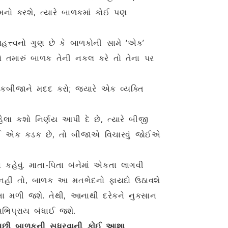
મનો કરશે, ત્યારે બાળકમાં કોઈ પણ
ત્ત્વનો ગુણ છે કે બાળકોની સામે ‘એક’
જો તમારું બાળક તેની નકલ કરે તો તેના પર
કબીજાને મદદ કરો; જ્યારે એક વ્યક્તિ
ેલા કશો નિર્ણય આપી દે છે, ત્યારે બીજી
ી કોઈ એક કડક છે, તો બીજાએ વિચારવું જોઈએ
કહેવું. માતા-પિતા બંનેમાં એકતા લાગવી
નહીં તો, બાળક આ મતભેદનો ફાયદો ઉઠાવશે
રતા મળી જશે. તેથી, આનાથી દરેકને નુકસાન
અભિપ્રાય બંધાઈ જશે.
 પછી બાળકની સુધરવાની કોઈ આશા