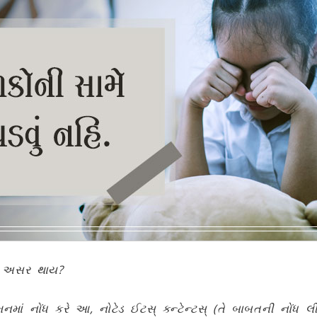
ું અસર થાય?
 નોંધ કરે આ, નોટેડ ઈટસ્ કન્ટેન્ટસ્ (તે બાબતની નોંધ લી