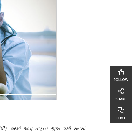
FOLLOW
SHARE
CHAT
ધી). ઘરમાં આવું તોફાન જુએ પછી મનમાં