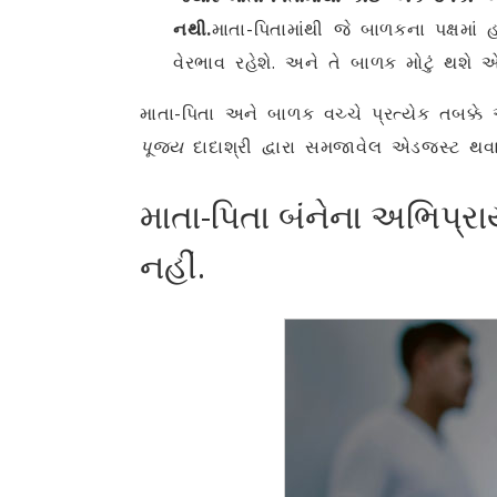
નથી.
માતા-પિતામાંથી જે બાળકના પક્ષમાં
વેરભાવ રહેશે. અને તે બાળક મોટું થશે એ
માતા-પિતા અને બાળક વચ્ચે પ્રત્યેક તબક્ક
પૂજ્ય
દાદાશ્રી દ્વારા સમજાવેલ એડજસ્ટ થ
માતા-પિતા બંનેના અભિપ્
નહીં.