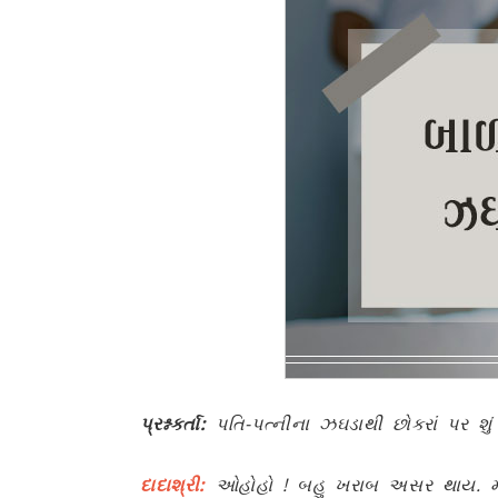
પ્રશ્નકર્તા:
પતિ-પત્નીના ઝઘડાથી છોકરાં પર શ
દાદાશ્રી
:
ઓહોહો ! બહુ ખરાબ અસર થાય. મનમાં