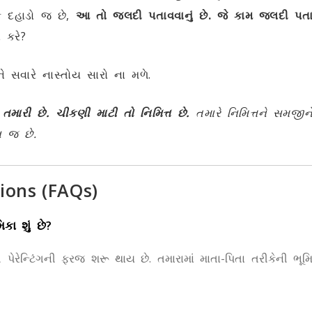
 દહાડો જ છે,
આ તો જલદી પતાવવાનું છે. જે કામ જલદી પતાવવ
 કરે?
 સવારે નાસ્તોય સારો ના મળે.
મારી છે. ચીકણી માટી તો નિમિત્ત છે.
તમારે નિમિત્તને સમજીન
 જ છે.
ions (FAQs)
કા શું છે?
રેન્ટિંગની ફરજ શરૂ થાય છે. તમારામાં માતા-પિતા તરીકેની ભૂમિક