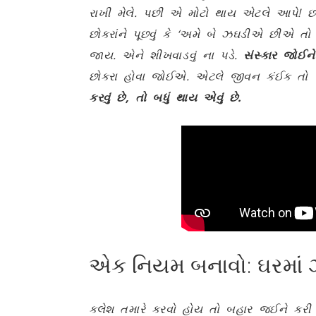
રાખી મેલે. પછી એ મોટો થાય એટલે આપે! છોક
છોકરાંને પૂછવું કે ‘અમે બે ઝઘડીએ છીએ તો ત
જાય. એને શીખવાડવું ના પડે.
સંસ્કાર જોઈન
છોકરા હોવા જોઈએ. એટલે જીવન કંઈક તો સુ
કરવું છે, તો બધું થાય એવું છે.
એક નિયમ બનાવો: ઘરમાં ઝ
ક્લેશ તમારે કરવો હોય તો બહાર જઈને કરી 