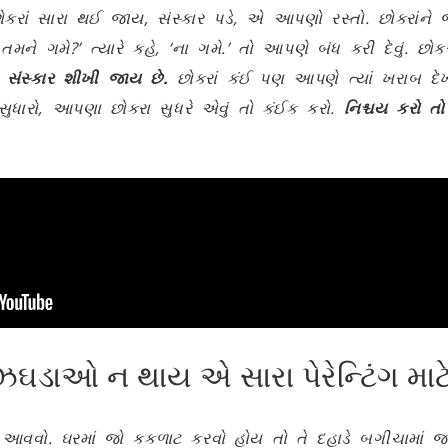
રાં સારા થઈ જાય, સંસ્કાર પડે, એ આપણો રસ્તો. છોકરાંને જે
મને ગમે?’ ત્યારે કહે, ‘ના ગમે.’ તો આપણે બંધ કરી દેવું. છોકર
ે સંસ્કાર શીખી જાય છે.
છોકરાં કંઈ પણ આપણે ત્યાં ખરાબ દેખે 
ધારો, આપણા છોકરા સુધરે એવું તો કંઈક કરો.
નિશ્ચય કરો ત
ઘડાઓ ન થાય એ સારા પેરેન્ટિંગ માટ
આવવો. ઘરમાં જો કકળાટ કરવો હોય તો તે દહાડે બગીચામાં જઈ