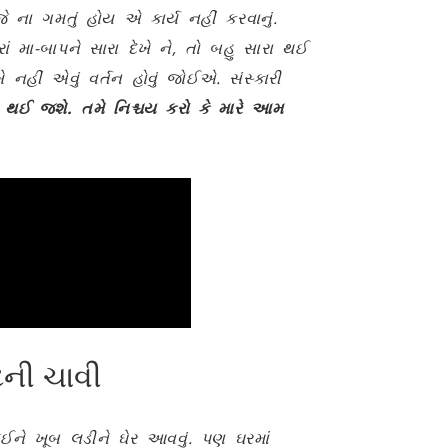
 ના ગમતું હોય એ કાર્ય નહીં કરવાનું.
ાં મા-બાપને સારા દેખે ને, તો બહુ સારા થઈ
નહીં એવું વર્તન હોવું જોઈએ. સંસ્કારી
ો થઈ જશે. તમે નિશ્ચય કરો કે મારે આમ
ેની ચાવી
ને ખૂબ લડીને ઘેર આવવું. પણ ઘરમાં