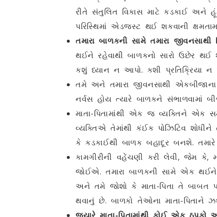
રીતે સંતુલિત વિકાસ માટે કડકાઈ અને હ
પરિસ્થિમાં એડજસ્ટ થઈ શકવાની ક્ષમતામા
તમારા બાળકની સામે તમારા જીવનસાથી વ
થઈને રહેવાથી બાળકનો સારો ઉછેર થઈ શક
કશું ધ્યાન ન આપો. કશી પ્રતિક્રિયા ન
તમે અને તમારા જીવનસાથી એકબીજાના મિ
નર્વસ હોય ત્યારે બાળકને સંભાળવામાં
માતા-પિતામાંથી એક જ વ્યક્તિને એક સમય
વ્યક્તિએ તેમાંથી કંઈક પોઝિટિવ શોધીન
કે કડકાઈથી બાળક બહાદૂર બનશે. તમારે
કામગીરીની વહેંચણી કરી લેવી, જેમ કે, 
જોઈએ. તમારા બાળકની સામે એક થઈને ર
અને તમે જોશો કે માતા-પિતા તે બાબત પ
થવાનું છે. બાળકો તેઓના માતા-પિતાને 
જ્યારે માતા-પિતામાંથી કોઈ એક ઠપકો