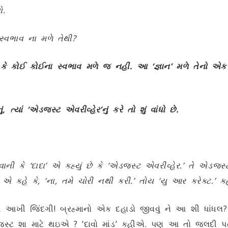
ો.
સ્વભાવ ના મળે તેથી?
મ કે કોઈ કોઈના સ્વભાવ મળે જ નહીં. આ ‘જ્ઞાન’ મળે તેનો એક 
ું, ત્યાં ‘એડજસ્ટ એવરીવ્હેર’નું કરે તો શું વાંધો છે.
ળવાની કે ‘દાદા’ એ કહ્યું છે કે ‘એડજસ્ટ એવરીવ્હેર.’ તે એડજસ
છી એ કહે કે, ‘ના, તમે ચોરી નથી કરી.’ તોય ‘યુ આર કરેક્ટ.’ 
ખી જિંદગી! બ્રહ્માનો એક દહાડો જીવવું ને આ શી ધાંધલ? વ
 શા માટે થઇએ ? ‘દાવો માંડ’ કહીએ. પણ આ તો જલદી પતાવવુ