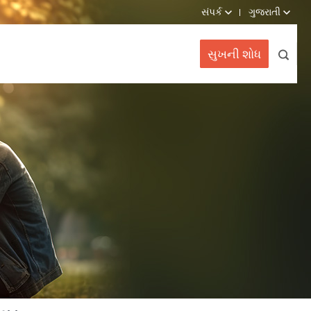
સંપર્ક
ગુજરાતી
સુખની શોધ