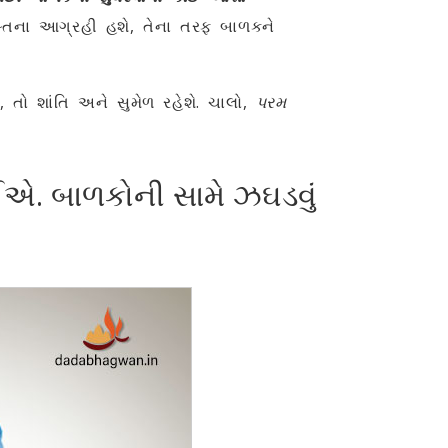
શિસ્તના આગ્રહી હશે, તેના તરફ બાળકને
 તો શાંતિ અને સુમેળ રહેશે. ચાલો,
પરમ
ઈએ. બાળકોની સામે ઝઘડવું