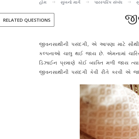
હોમ
સુખનો માર્ગ
પારસ્પરિક સંબંધ
સ
જી
RELATED QUESTIONS
જીવનસાથીની પસંદગી,
એ આપણા માટે સૌથી અ
કલ્પનાઓ ચાલુ થઈ જાય છે. એમનામાં ચારિ
ડિઝાઈન પ્રમાણે કોઈ વ્યક્તિ મળી જાય ત્ય
જીવનસાથીની પસંદગી કેવી રીતે કરવી એ જ