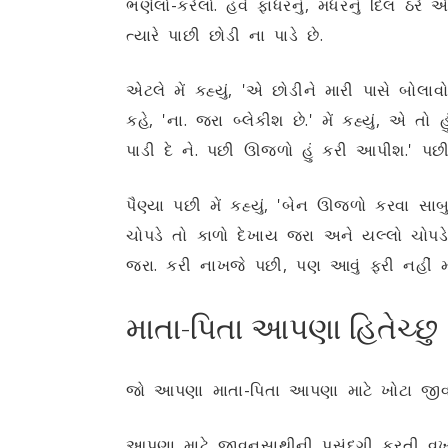
ભણેલો-કરેલો. હવે ફાધરનું, મધરનું દિલ ઠ
ત્યારે પાછી છોડી ના પાડે છે.
એટલે મેં કહ્યું, 'એ છોડીને મારી પાસે બોલાવો.'
કહે, 'ના. જરા બ્લેકીશ છે.' મેં કહ્યું, એ તો હ
પાડી દે ને. પછી ઊજળો હું કરી આપીશ.' પછી 
પૈણ્યા પછી મેં કહ્યું, 'બેન ઊજળો કરવા સાબુ
ચોપડે તો કાળો દેખાય જરા અને યલ્લો ચોપડે 
જરા. કરી નાખજે પછી, પણ આવું ફરી નહીં મળ
માતા-પિતા આપણા હિતેચ્છુ
જો આપણા માતા-પિતા આપણા માટે ખોટા જીવ
આપણા માટે જીવનસાથીની પસંદગી કરતી વખતે