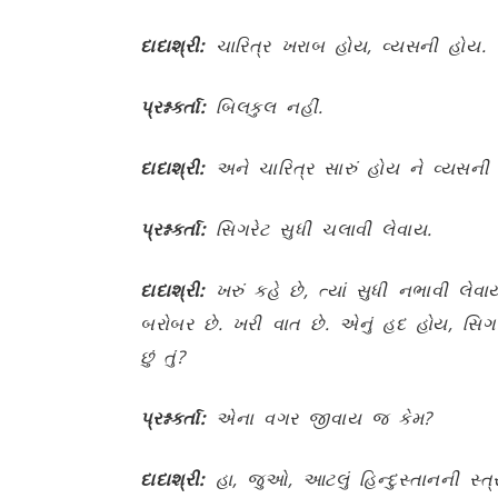
દાદાશ્રી:
ચારિત્ર ખરાબ હોય
,
વ્યસની હોય.
પ્રશ્નકર્તા:
બિલકુલ નહીં.
દાદાશ્રી:
અને ચારિત્ર સારું હોય ને વ્યસની
પ્રશ્નકર્તા:
સિગરેટ સુધી ચલાવી લેવાય.
દાદાશ્રી:
ખરું કહે છે
,
ત્યાં સુધી નભાવી લેવા
બરોબર છે. ખરી વાત છે. એનું હદ હોય
,
સિગર
છું તું
?
પ્રશ્નકર્તા:
એના વગર જીવાય જ કેમ
?
દાદાશ્રી:
હા
,
જુઓ
,
આટલું હિન્દુસ્તાનની સ્ત