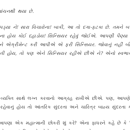
વાંચનથી થયા છે.
ડ્યા ને! સારા વિચારોના! બાકી, આ તો દગા-ફટકા છે. તમને બધાન
ખ ના હોય કોઈ દહાડોય! સિન્સિયર રહેવું જોઈએ. આપણી પૈણ્ય
ે એગ્રીમેન્ટ કરી આપીએ એ ફરી સિન્સિયર. જોવાનું નહીં બ
ગમતી હોય, તો પણ એને સિન્સિયર રહીએ છીએ ને? એનો સ્વભ
્યક્તિ સાથે લગ્ન કરવાનો આગ્રહ રાખીએ છીએ. પણ, આપણે ક
નું હોય તો આંતરિક સુંદરતા અને ચારિત્ર બાહ્ય સુંદરતા કરતા
"આપણા એક મહાત્માની છોકરી શું કરે? એના ફાધરને કહે છે કે