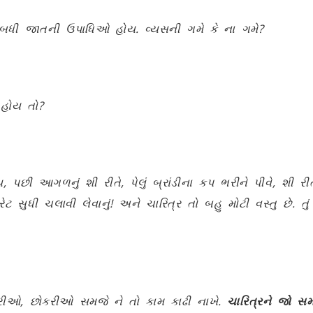
 બધી જાતની ઉપાધિઓ હોય. વ્યસની ગમે કે ના ગમે
?
 હોય તો
?
ય
,
પછી આગળનું શી રીતે
,
પેલું બ્રાંડીના કપ ભરીને પીવે
,
શી રી
ેટ સુધી ચલાવી લેવાનું! અને ચારિત્ર તો બહુ મોટી વસ્તુ છે. તું 
્રીઓ
,
છોકરીઓ સમજે ને તો કામ કાઢી નાખે.
ચારિત્રને જો સમ