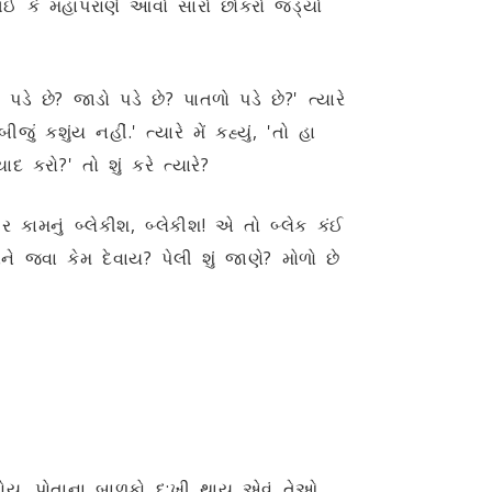
 ગઈ કે મહાપરાણે આવો સારો છોકરો જડ્યો
ચો પડે છે? જાડો પડે છે? પાતળો પડે છે?' ત્યારે
ું કશુંય નહીં.' ત્યારે મેં કહ્યું, 'તો હા
 કરો?' તો શું કરે ત્યારે?
ગર કામનું બ્લેકીશ, બ્લેકીશ! એ તો બ્લેક કંઈ
ે જવા કેમ દેવાય? પેલી શું જાણે? મોળો છે
ય. પોતાના બાળકો દુ:ખી થાય એવું તેઓ