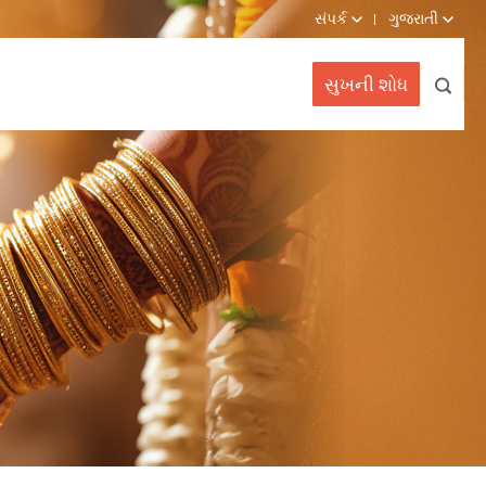
સંપર્ક
ગુજરાતી
સુખની શોધ