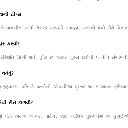
ાની ટીપ્સ
વી રીતે વાતચીત કરવી તેમજ આપણી વ્યવહાર કળાનો કેવી રીતે વિકા
વહાર કરવો?
િસ્થિતિ ઊભી થતી હોય છે જ્યારે ગુસ્સે થયેલી પત્નીને સંભાળવી પ
ર્તવું?
જીવનમાં પતિ કે પત્નીની એકબીજા પ્રત્યે આ સામાન્ય ફરિયાદ 
વી રીતે ટાળવી?
ે પોતે અથવા આપણા પાર્ટનર કોઈ આર્થિક મુશ્કેલીમાં ના મુકાઈએ