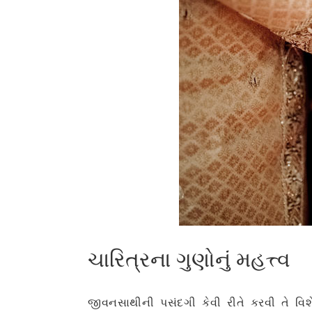
ચારિત્રના ગુણોનું મહત્ત્વ
જીવનસાથીની પસંદગી કેવી રીતે કરવી તે 