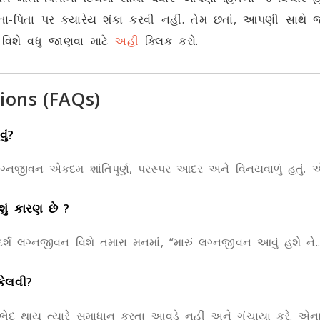
ાતા-પિતા પર ક્યારેય શંકા કરવી નહીં. તેમ છતાં, આપણી સાથ
ન વિશે વધુ જાણવા માટે
અહીં
ક્લિક કરો.
ions (FAQs)
ું?
લગ્નજીવન એકદમ શાંતિપૂર્ણ, પરસ્પર આદર અને વિનયવાળું હતું. એ
ું કારણ છે ?
ર્શ લગ્નજીવન વિશે તમારા મનમાં, “મારું લગ્નજીવન આવું હશે ને..
કેલવી?
તભેદ થાય ત્યારે સમાધાન કરતા આવડે નહીં અને ગૂંચાયા કરે. એના.