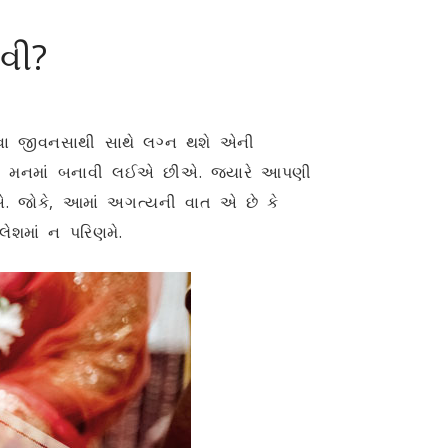
વી?
ેવા જીવનસાથી સાથે લગ્ન થશે એની
 પણ મનમાં બનાવી લઈએ છીએ. જ્યારે આપણી
. જોકે,
આમાં અગત્યની વાત એ છે કે
ેશમાં ન પરિણમે.