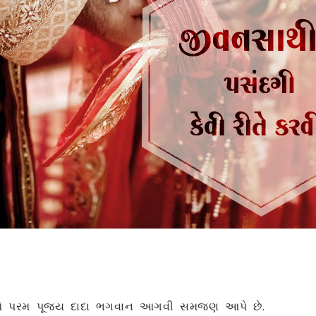
વિશે પરમ પૂજ્ય દાદા ભગવાન આગવી સમજણ આપે છે.