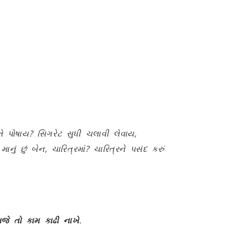
તે પોષાય
?
સિગરેટ સુધી ચલાવી લેવાય
,
માનું છું બેન
,
ચારિત્રમાં
?
ચારિત્રને પસંદ કરું
જે તો કામ કાઢી નાખે
.