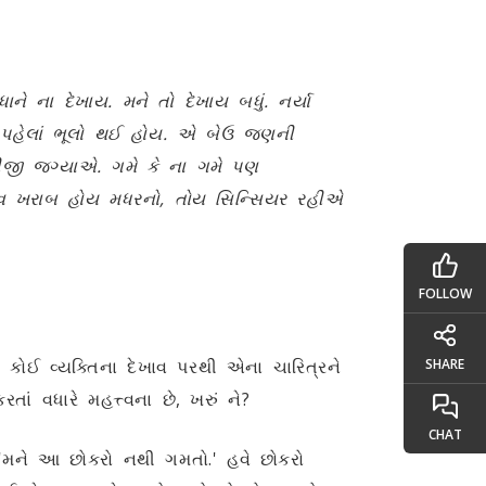
ે ના દેખાય. મને તો દેખાય બધું. નર્યા
ા પહેલાં ભૂલો થઈ હોય. એ બેઉ જણની
ીજી જગ્યાએ. ગમે કે ના ગમે પણ
ાવ ખરાબ હોય મધરનો, તોય સિન્સિયર રહીએ
FOLLOW
ોઈ વ્યક્તિના દેખાવ પરથી એના ચારિત્રને
SHARE
ં વધારે મહત્ત્વના છે, ખરું ને?
CHAT
 'મને આ છોકરો નથી ગમતો.' હવે છોકરો