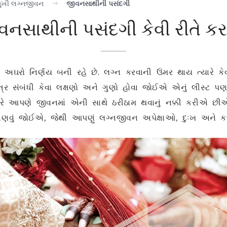
ુખી લગ્નજીવન
જીવનસાથીની પસંદગી
વનસાથીની પસંદગી કેવી રીતે કર
ઘરો નિર્ણય બની રહે છે. લગ્ન કરવાની ઉંમર
થાય ત્યારે ક
ત્ર સંબંધી કેવા લક્ષણો અને ગુણો હોવા જોઈએ એનું લીસ્ટ
ારે આપણે જીવનમાં એની સાથે ઠરીઠામ થવાનું નક્કી કરીએ છીએ
ાણવું જોઈએ, જેથી આપણું લગ્નજીવન અપેક્ષાઓ
,
દુઃખ અને કલ