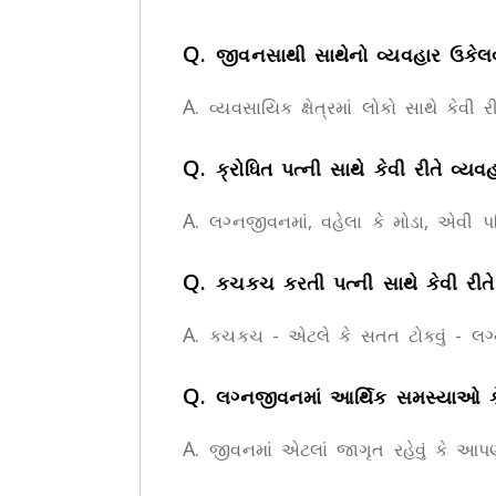
Q.
જીવનસાથી સાથેનો વ્યવહાર ઉકેલવ
A.
વ્યવસાયિક ક્ષેત્રમાં લોકો સાથે કે
Q.
ક્રોધિત પત્ની સાથે કેવી રીતે વ્ય
A.
લગ્નજીવનમાં, વહેલા કે મોડા, એવી પર
Q.
કચકચ કરતી પત્ની સાથે કેવી રીતે વ
A.
કચકચ - એટલે કે સતત ટોકવું - લગ્ન
Q.
લગ્નજીવનમાં આર્થિક સમસ્યાઓ કે
A.
જીવનમાં એટલાં જાગૃત રહેવું કે આપણ