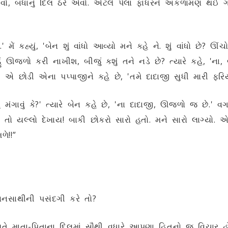
રે એવો, બધાનું દિલ ઠરે એવો. એટલે પેલા ફાધરને અકળામણ થઈ
 મેં કહ્યું, 'બેન શું વાંધો આવ્યો મને કહે ને. શું વાંધો છે? ઊં
ું ઊજળો કરી નાખીશ, બીજું કશું તને નડે છે? ત્યારે કહે, 'ના, બીજ
એ છોડી એના પપ્પાજીને કહે છે, 'તમે દાદાજી સુધી મારી ફરિયાદ
 મંગાવું કે?' ત્યારે બેન કહે છે, 'ના દાદાજી, ઊજળો જ છે.' વ
તો યલ્લો દેખાય! બાકી છોકરો સારો હતો. મને સારો લાગ્યો. એન
ે!!”
નસાથીની પસંદગી કરે તો?
 માતા-પિતાના દિલમાં સૌથી વધારે આપણા હિતનો જ વિચાર હો