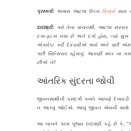
પ્રશ્નકર્તા:
અમારા આટલા ઉચ્ચ
વિચારો
સારા 
દાદાશ્રી:
ગમે તેના વાંચનથી, આટલા સંસ્કાર પ
દગા-ફટકા બધા છે અને દગો હોય, ત્યાં સુ
એક્સેપ્ટ કરી દેવડાવીએ અમે અને પછી એમન
પછી સિન્સિયર રહેવાનું. આપણી મધર ના 
છીએ ને?
આંતરિક સુંદરતા જોવી
જીવનસાથીની પસંદગી વખતે આપણે દેખાવડી વ
ન આંકવું જોઈએ. આખું જીવન એમની સાથે રહેવા
આ બાબતે પરમ પૂજ્ય દાદાશ્રી કહે છે કે, 