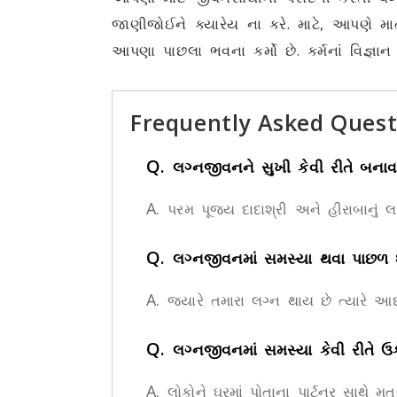
જાણીજોઈને ક્યારેય ના કરે. માટે, આપણે મ
આપણા પાછલા ભવના કર્મો છે. કર્મનાં વિજ્ઞા
Frequently Asked Quest
Q.
લગ્નજીવનને સુખી કેવી રીતે બનાવવ
A.
પરમ પૂજ્ય દાદાશ્રી અને હીરાબાનું 
Q.
લગ્નજીવનમાં સમસ્યા થવા પાછળ શ
A.
જ્યારે તમારા લગ્ન થાય છે ત્યારે આદ
Q.
લગ્નજીવનમાં સમસ્યા કેવી રીતે ઉ
A.
લોકોને ઘરમાં પોતાના પાર્ટનર સાથે મ