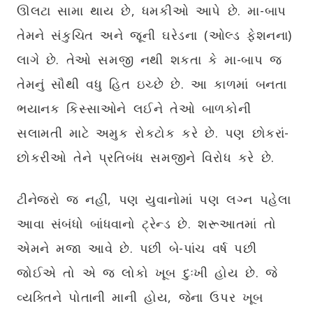
ઊલટા સામા થાય છે, ધમકીઓ આપે છે. મા-બાપ
તેમને સંકુચિત અને જૂની ઘરેડના (ઓલ્ડ ફેશનના)
લાગે છે. તેઓ સમજી નથી શકતા કે મા-બાપ જ
તેમનું સૌથી વધુ હિત ઇચ્છે છે. આ કાળમાં બનતા
ભયાનક કિસ્સાઓને લઈને તેઓ બાળકોની
સલામતી માટે અમુક રોકટોક કરે છે. પણ છોકરાં-
છોકરીઓ તેને પ્રતિબંધ સમજીને વિરોધ કરે છે.
ટીનેજરો જ નહીં, પણ યુવાનોમાં પણ લગ્ન પહેલા
આવા સંબંધો બાંધવાનો ટ્રેન્ડ છે. શરૂઆતમાં તો
એમને મજા આવે છે. પછી બે-પાંચ વર્ષ પછી
જોઈએ તો એ જ લોકો ખૂબ દુઃખી હોય છે. જે
વ્યક્તિને પોતાની માની હોય, જેના ઉપર ખૂબ