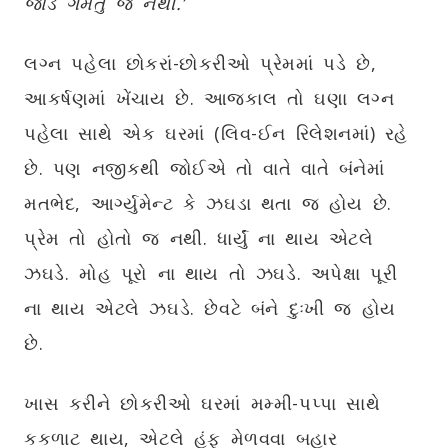
જોડે ગમતું જ નથી.’
લગ્ન પહેલા છોકરાં-છોકરીઓ પ્રેમમાં પડે છે,
આકર્ષણમાં ખેંચાય છે. આજકાલ તો ઘણા લગ્ન
પહેલા સાથે એક ઘરમાં (લિવ-ઈન રિલેશનમાં) રહે
છે. પણ નજીકથી જોઈએ તો વાતે વાતે બંનેમાં
મતભેદ, આર્ગ્યુમેન્ટ કે ઝઘડા થતા જ હોય છે.
પ્રેમ તો હોતો જ નથી. ધાર્યું ના થાય એટલે
ઝઘડે. મોહ પૂરો ના થાય તો ઝઘડે. અપેક્ષા પૂરી
ના થાય એટલે ઝઘડે. છેવટે બંને દુઃખી જ હોય
છે.
ખાસ કરીને છોકરીઓ ઘરમાં મમ્મી-પપ્પા સાથે
કકળાટ થાય, એટલે હૂંફ મેળવવા બહાર