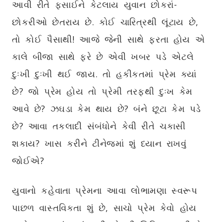
આવી રીતે ફસાઈને કેટલાય યુવાન છોકરાં-
છોકરીઓ છેતરાય છે. કોઈ ચારિત્રથી લૂંટાય છે,
તો કોઈ પૈસાથી! આજે જેની સાથે ફરતા હોય એ
કાલે બીજા સાથે ફરે છે એવી ખબર પડે એટલે
દુઃખી દુઃખી થઈ જાય. તો હકીકતમાં પ્રેમ ક્યાં
છે? જો પ્રેમ હોય તો પ્રેમી તરફથી દુઃખ કેમ
આવે છે? ઝઘડા કેમ થાય છે? બંને છૂટા કેમ પડે
છે? આવા તકલાદી સંબંધોને કેવી રીતે ચકાસી
શકાય? ખાસ કરીને ટીનેજમાં શું ધ્યાન રાખવું
જોઈએ?
યુવાનો કહેવાતા પ્રેમના આવા લોભામણા સ્વરૂપ
પાછળ વાસ્તવિકતા શું છે, સાચો પ્રેમ કેવો હોય