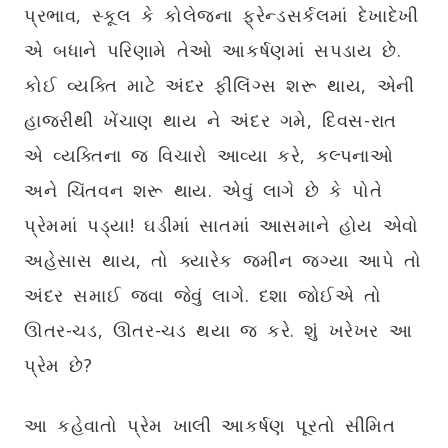
પ્રભાવ, સ્કૂલ કે કોલેજના ફ્રેન્ડસર્કલમાં દેખાદેખી
એ બધાને પરિણામે તેઓ આકર્ષણમાં સપડાય છે.
કોઈ વ્યક્તિ માટે અંદર ફીલિંગ્સ શરૂ થાય, એની
હાજરીથી ખેંચાણ થાય ને અંદર ગમે, દિવસ-રાત
એ વ્યક્તિના જ વિચારો આવ્યા કરે, કલ્પનાઓ
અને ચિંતવન શરૂ થાય. એવું લાગે છે કે પોતે
પ્રેમમાં પડ્યા! ઘડીમાં સાતમાં આસમાને હોય એવો
અહેસાસ થાય, તો ક્યારેક જમીન જગ્યા આપે તો
અંદર સમાઈ જવા જેવું લાગે. દશા જોઈએ તો
ઊતર-ચડ, ઊતર-ચડ થયા જ કરે. શું ખરેખર આ
પ્રેમ છે?
આ કહેવાતો પ્રેમ ખાલી આકર્ષણ પૂરતો સીમિત