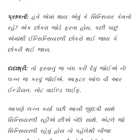
પ્રશ્નકર્તા:
હવે એમાં થાય એવું કે સિન્સિયર કેમનો
રહે? એક છોકરા જોડે ફરતા હોય, પછી પાછું
એમાંથી ઈન્સિન્સિયરલી છોકરો થઈ જાય કે
છોકરી થઈ જાય.
દાદાશ્રી:
તો ફરવાનું જ બંધ કરી દેવું જોઈએ ને!
લગ્ન જ કરવું જોઈએ. આફ્ટર ઓલ વી આર
ઈન્ડીયન. નોટ વાઈલ્ડ લાઈફ.
આપણે લગ્ન કર્યા પછી આખી જીંદગી સાથે
સિન્સિયરલી રહીએ છીએ બેઉ સાથે. એટલે જો
સિન્સિયરલી રહેવું હોય તો પહેલેથી બીજા