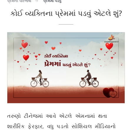
પ્રેમની પરિભાષા
પ્રેમમાં પડવું
કોઈ વ્યક્તિના પ્રેમમાં પડવું એટલે શું?
તરુણો ટીનેજમાં આવે એટલે એમનામાં થતા
શારીરિક ફેરફાર, વધુ પડતો સોશિયલ મીડિયાનો