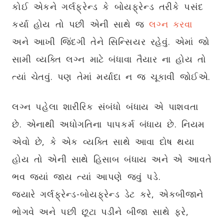
કોઈ એકને ગર્લફ્રેન્ડ કે બોયફ્રેન્ડ તરીકે પસંદ
કર્યા હોય તો પછી એની સાથે જ
લગ્ન કરવા
અને આખી જિંદગી તેને સિન્સિયર રહેવું. એમાં જો
સામી વ્યક્તિ લગ્ન માટે બંધાવા તૈયાર ના હોય તો
ત્યાં ચેતવું. પણ તેમાં મર્યાદા ન જ ચૂકાવી જોઈએ.
લગ્ન પહેલા શારીરિક સંબંધો બંધાય એ પાશવતા
છે. એનાથી અધોગતિના પાપકર્મ બંધાય છે. નિયમ
એવો છે, કે એક વ્યક્તિ સાથે આવા દોષ થયા
હોય તો એની સાથે હિસાબ બંધાય અને એ આવતે
ભવ જ્યાં જાય ત્યાં આપણે જવું પડે.
જ્યારે ગર્લફ્રેન્ડ-બોયફ્રેન્ડ ડેટ કરે, એકબીજાને
ભોગવે અને પછી છૂટા પડીને બીજા સાથે ફરે,