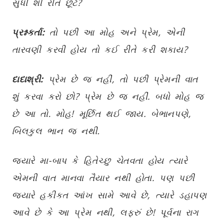
સુધી શી રીતે છૂટે?
પ્રશ્નકર્તા:
તો પછી આ મોહ અને પ્રેમ, એની
તારવણી કરવી હોય તો કઈ રીતે કરી શકાય?
દાદાશ્રી:
પ્રેમ છે જ નહીં, તો પછી પ્રેમની વાત
શું કરવા કરો છો? પ્રેમ છે જ નહીં. બધો મોહ જ
છે આ તો. મોહ! મૂર્છિત થઈ જાય. બેભાનપણે,
બિલકુલ ભાન જ નથી.
જ્યારે મા-બાપ કે હિતેચ્છુ ચેતવતા હોય ત્યારે
એમની વાત માનવા તૈયાર નથી હોતા. પણ પછી
જ્યારે હકીકત આંખ સામે આવે છે, ત્યારે ડહાપણ
આવે છે કે આ પ્રેમ નથી, લફરું છે! પૂર્વના રાગ