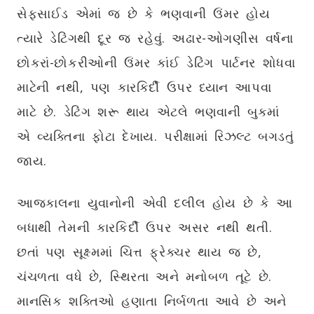
સેફસાઈડ એમાં જ છે કે ભણવાની ઉંમર હોય
ત્યારે ડેટિંગથી દૂર જ રહેવું. અઢાર-ઓગણીસ વર્ષના
છોકરાં-છોકરીઓની ઉંમર કાંઈ ડેટિંગ પાર્ટનર શોધવા
માટેની નથી, પણ કારકિર્દી ઉપર ધ્યાન આપવા
માટે છે. ડેટિંગ શરૂ થાય એટલે ભણવાની બુકમાં
એ વ્યક્તિના ફોટા દેખાય. પરીક્ષામાં રિઝલ્ટ બગડતું
જાય.
આજકાલના યુવાનોની એવી દલીલ હોય છે કે આ
બધાથી તેમની કારકિર્દી ઉપર અસર નથી થતી.
છતાં પણ સૂક્ષ્મમાં ચિત્ત ફ્રેક્ચર થાય જ છે,
ચંચળતા વધે છે, સ્થિરતા અને મનોબળ તૂટે છે.
માનસિક શક્તિઓ હણાતા નિર્બળતા આવે છે અને