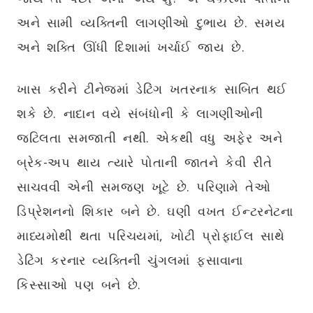
અને સામી વ્યક્તિની લાગણીઓ દુભાય છે. સમય
અને શક્તિ ઊંધી દિશામાં ખર્ચાઈ જાય છે.
ખાસ કરીને ટીનેજમાં ડેટિંગ ખતરનાક સાબિત થઈ
શકે છે. નાદાન વયે સંબંધોની કે લાગણીઓની
જટિલતા સમજાતી નથી. એકથી વધુ અફેર અને
બ્રેક-અપ થાય ત્યારે પોતાની જાતને કેવી રીતે
સાચવવી એની સમજણ ખૂટે છે. પરિણામે તેઓ
ડિપ્રેશનનો શિકાર બને છે. ઘણી વખત ઈન્ટરનેટના
માધ્યમોથી થતા પરિચયમાં, ખોટી પ્રોફાઈલ સાથે
ડેટિંગ કરનાર વ્યક્તિની ચુંગલમાં ફસાવાના
કિસ્સાઓ પણ બને છે.