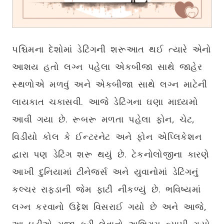
પશ્ચિમના દેશોમાં ડેટિંગની શરૂઆત થઈ ત્યારે એનો
આશય હતો લગ્ન પહેલા એકબીજા સાથે જાહેર
સ્થળોએ મળવું અને એકબીજા સાથે લગ્ન માટેની
લાયકાત ચકાસવી. આજે ડેટિંગના ઘણા માધ્યમો
આવી ગયા છે. રૂબરૂ મળતા પહેલા ફોન, ચેટ,
વિડીયો કોલ કે ઈન્ટરનેટ અને ફોન એપ્લિકેશન
દ્વારા પણ ડેટિંગ શરૂ થયું છે. ટેકનોલોજીના કારણે
આખી દુનિયામાં ટીનેજર્સ અને યુવાનોમાં ડેટિંગનું
કલ્ચર રાફડાની જેમ ફાટી નીકળ્યું છે. ભવિષ્યમાં
લગ્ન કરવાનો ઉદ્દેશ વિસરાઈ ગયો છે અને આજે,