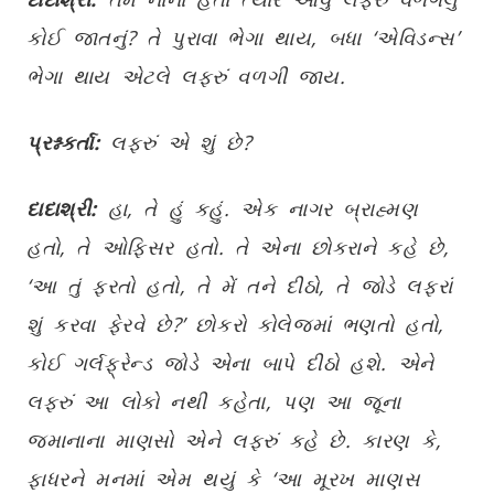
કોઈ જાતનું? તે પુરાવા ભેગા થાય, બધા ‘એવિડન્સ’
ભેગા થાય એટલે લફરું વળગી જાય.
પ્રશ્નકર્તા:
લફરું એ શું છે?
દાદાશ્રી:
હા, તે હું કહું. એક નાગર બ્રાહ્મણ
હતો, તે ઓફિસર હતો. તે એના છોકરાને કહે છે,
‘આ તું ફરતો હતો, તે મેં તને દીઠો, તે જોડે લફરાં
શું કરવા ફેરવે છે?’ છોકરો કોલેજમાં ભણતો હતો,
કોઈ ગર્લફ્રેન્ડ જોડે એના બાપે દીઠો હશે. એને
લફરું આ લોકો નથી કહેતા, પણ આ જૂના
જમાનાના માણસો એને લફરું કહે છે. કારણ કે,
ફાધરને મનમાં એમ થયું કે ‘આ મૂરખ માણસ