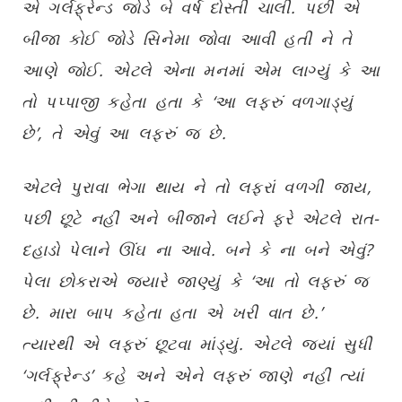
એ ગર્લફ્રેન્ડ જોડે બે વર્ષ દોસ્તી ચાલી. પછી એ
બીજા કોઈ જોડે સિનેમા જોવા આવી હતી ને તે
આણે જોઈ. એટલે એના મનમાં એમ લાગ્યું કે આ
તો પપ્પાજી કહેતા હતા કે ‘આ લફરું વળગાડ્યું
છે’, તે એવું આ લફરું જ છે.
એટલે પુરાવા ભેગા થાય ને તો લફરાં વળગી જાય,
પછી છૂટે નહીં અને બીજાને લઈને ફરે એટલે રાત-
દહાડો પેલાને ઊંઘ ના આવે. બને કે ના બને એવું?
પેલા છોકરાએ જ્યારે જાણ્યું કે ‘આ તો લફરું જ
છે. મારા બાપ કહેતા હતા એ ખરી વાત છે.’
ત્યારથી એ લફરું છૂટવા માંડ્યું. એટલે જ્યાં સુધી
‘ગર્લફ્રેન્ડ’ કહે અને એને લફરું જાણે નહીં ત્યાં