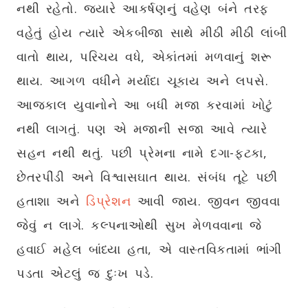
નથી રહેતો. જ્યારે આકર્ષણનું વહેણ બંને તરફ
વહેતું હોય ત્યારે એકબીજા સાથે મીઠી મીઠી લાંબી
વાતો થાય, પરિચય વધે, એકાંતમાં મળવાનું શરૂ
થાય. આગળ વધીને મર્યાદા ચૂકાય અને લપસે.
આજકાલ યુવાનોને આ બધી મજા કરવામાં ખોટું
નથી લાગતું. પણ એ મજાની સજા આવે ત્યારે
સહન નથી થતું. પછી પ્રેમના નામે દગા-ફટકા,
છેતરપીંડી અને વિશ્વાસઘાત થાય. સંબંધ તૂટે પછી
હતાશા અને
ડિપ્રેશન
આવી જાય. જીવન જીવવા
જેવું ન લાગે. કલ્પનાઓથી સુખ મેળવવાના જે
હવાઈ મહેલ બાંધ્યા હતા, એ વાસ્તવિકતામાં ભાંગી
પડતા એટલું જ દુઃખ પડે.