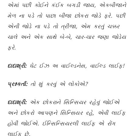
એમાં પછી કોઈને કંઈક બગડી જાય, એકબીજાને
મેળ ના પડે તો પાછા બીજા છોકરા જોડે ફરે. પછી
એની જોડે ના પડે તો ત્રીજા, એમ કરતું ચક્કર
ચાલે અને એક સાથે બે-બે, ચાર-ચાર જણા જોડેય
ફરે.
દાદાશ્રી:
ધેટ ઈઝ અ વાઈલ્ડનેસ, વાઈલ્ડ લાઈફ!
પ્રશ્નકર્તા:
તો શું કરવું એ લોકોએ?
દાદાશ્રી:
એક છોકરાને સિન્સિયર રહેવું જોઈએ
અને છોકરો આપણને સિન્સિયર રહે, એવી લાઈફ
હોવી જોઈએ. ઈન્સિન્સિયરલી લાઈફ એ રોંગ
લાઈફ છે.