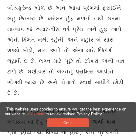
બોયફ્રેન્ડ ખોળે છે અને આવા પ્રેમમાં ફસાઈને
બહુ છેતરાય છે. ખરેખર હૂંફ મળતી નથી. ઘરમાં
મા-બાપ જે અઢાર-વીસ વર્ષ પ્રેમ અને હૂંફ આપે
એની કિંમત નથી રહેતી. અને બહાર બે સારા
શબ્દો બોલે, માન આપે તો એના માટે જિંદગી
લૂંટાવી દે છે. લગ્ન માટે પૂછે તો છોકરો એની વાત
ટાળે છે. ઘણીવાર તો લગ્નનું પ્રોમિસ આપીને
ભોગવી જાય છે અને પોતાનો સ્વાર્થ સાધીને છોડી
દે છે.
"This website uses cookies to ensure you get the best experience on
ગમે તેવો પ્રેમ ભાસે પણ લગ્ન પહેલા ચારિત્ર
our website.
click here
to review revised Privacy Policy."
બગાડવા ના દેવું જોઈએ. કારણ કે, જ્યાં ખરો
Got it
પ્રેમ હોય ત્યાં વિષય ના હોય, કોઈ પ્રકારની