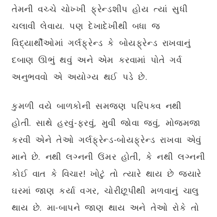
તેમની વચ્ચે ચોખ્ખી ફ્રેન્ડશીપ હોય ત્યાં સુધી
ચલાવી લેવાય. પણ દેખાદેખીથી બધા જ
વિદ્યાર્થીઓમાં ગર્લફ્રેન્ડ કે બોયફ્રેન્ડ રાખવાનું
દબાણ ઊભું થવું અને એમ કરવામાં પોતે ગર્વ
અનુભવવો એ અયોગ્ય થઈ પડે છે.
કુમળી વયે બાળકોની સમજણ પરિપક્વ નથી
હોતી. સાથે હરવું-ફરવું, મુવી જોવા જવું, મોજમજા
કરવી એને તેઓ ગર્લફ્રેન્ડ-બોયફ્રેન્ડ રાખવા એવું
માને છે. નથી લગ્નની ઉંમર હોતી, કે નથી લગ્નની
કોઈ વાત કે વિચાર! ખોટું તો ત્યારે થાય છે જ્યારે
ઘરમાં જાણ કર્યા વગર, ચોરીછૂપીથી મળવાનું ચાલુ
થાય છે. મા-બાપને જાણ થાય અને તેઓ રોકે તો