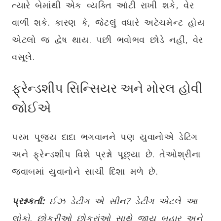
ત્યારે બેમાંથી એક વ્યક્તિ આંટી રાખી શકે, વેર
વાળી શકે. કારણ કે, જેટલું વધારે અટેચમેન્ટ હોય
એટલો જ દ્વેષ થાય. પછી ભવોભવ છોડે નહીં, વેર
વસૂલે.
ફ્રેન્ડશીપ સિન્સિયર અને મોરલ હોવી
જોઈએ
પરમ પૂજ્ય દાદા ભગવાનને પણ યુવાનોએ ડેટિંગ
અને ફ્રેન્ડશીપ વિશે પ્રશ્નો પૂછ્યા છે. તેઓશ્રીના
જવાબમાં યુવાનોને સાચી દિશા મળે છે.
પ્રશ્નકર્તા:
ઈઝ ડેટીંગ એ સીન? ડેટીંગ એટલે આ
લોકો, છોકરીઓ છોકરાંઓ સાથે જાય બહાર અને