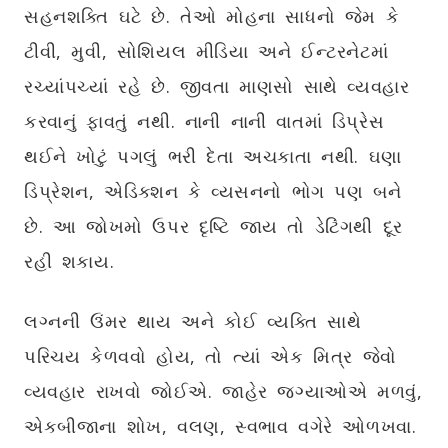
સહનશક્તિ ઘટે છે. તેઓ મોહના સાધનો જેમ કે
ટીવી, મુવી, સોશિયલ મીડિયા અને ઈન્ટરનેટમાં
રચ્યાંપચ્યાં રહે છે. જીવતા માણસો સાથે વ્યવહાર
કરવાનું ફાવતું નથી. નાની નાની વાતમાં ડિપ્રેસ
થઈને ખોટું પગલું ભરી દેતા અચકાતા નથી. ઘણા
ડિપ્રેશન, એડિક્શન કે વ્યસનનો ભોગ પણ બને
છે. આ જોખમો ઉપર દૃષ્ટિ જાય તો ડેટિંગથી દૂર
રહી શકાય.
લગ્નની ઉંમર થાય અને કોઈ વ્યક્તિ સાથે
પરિચય કેળવવો હોય, તો ત્યાં એક મિત્ર જેવો
વ્યવહાર રાખવો જોઈએ. જાહેર જગ્યાઓએ મળવું,
એકબીજાના શોખ, વલણ, સ્વભાવ વગેરે ઓળખવા.