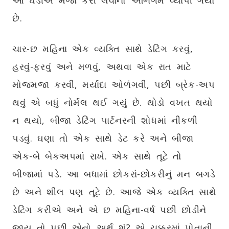
આ ઘડીએ મજા કરી લેવાનો અભિગમ વ્યાપી ગયો
છે.
ચાર-છ મહિના એક વ્યક્તિ સાથે ડેટિંગ કરવું,
હરવું-ફરવું અને મળવું, અથવા એક રાત માટે
મોજમજા કરવી, મર્યાદા ઓળંગવી, પછી બ્રેક-અપ
થવું એ બધું નોર્મલ થઈ ગયું છે. થોડો વખત થયો
ન થયો, બીજા ડેટિંગ પાર્ટનરની શોધમાં નીકળી
પડવું. ઘણા તો એક સાથે ડેટ કરે અને બીજા
એક-બે બેકઅપમાં રાખે. એક સાથે તૂટે તો
બીજામાં પડે. આ બધામાં છોકરાં-છોકરીનું મન બગડે
છે અને શીલ પણ તૂટે છે. આજે એક વ્યક્તિ સાથે
ડેટિંગ કરીએ અને એ છ મહિના-વર્ષ પછી છોડીને
જાય તો પછી એનો અર્થ શું? એ ચક્કરમાં પોતાની