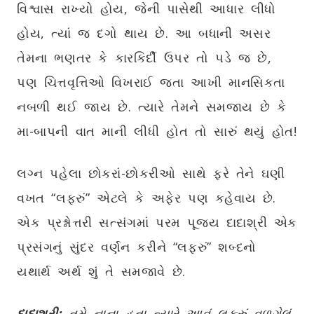
વિશ્વાસ રાખ્યો હોય, જેની પાસેથી આધાર લીધો
હોય, ત્યાં જ દગો થાય છે. આ બધાની અસર
તેમના ભણતર કે કારકિર્દી ઉપર તો પડે જ છે,
પણ ચિત્તવૃત્તિઓ વિખરાઈ જતા આખી માનસિકતા
નબળી થઈ જાય છે. ત્યારે તેમને સમજાય છે કે
મા-બાપની વાત માની લીધી હોત તો સારું થયું હોત!
લગ્ન પહેલા છોકરાં-છોકરીઓ સાથે ફરે તેને ઘણી
વખત “લફરું” એટલે કે અફેર પણ કહેવાય છે.
એક પ્રશ્નોત્તરી સત્સંગમાં પરમ પૂજ્ય દાદાશ્રી એક
પ્રસંગનું સુંદર વર્ણન કરીને “લફરું” શબ્દનો
યથાર્થ અર્થ શું તે સમજાવે છે.
દાદાશ્રી:
તમે નાના હતા ત્યારે આવું લફરું વળગેલું