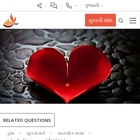
ગુજરાતી
સુખની શોધ
RELATED QUESTIONS
હોમ
સુખનો માર્ગ
પારસ્પરિક સંબંધ