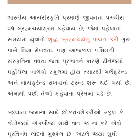
ભારતીય આર્યસંસ્કૃતિ પ્રમાણે જીવનના પચ્ચીસ
વર્ષ બ્રહ્મચર્યાશ્રમ કહેવાય છે, જેમાં પહેલાના
સમયમાં યુવાનો
શુદ્ધ બ્રહ્મચર્યનું પાલન કરી
ગુરુ
પાસે શિક્ષા મેળવતા. પણ આજકાલ પશ્ચિમની
સંસ્કૃતિના વધતા જતા પ્રભાવને કારણે ટીનેજમાં
પહોંચેલા બાળકો સ્કૂલમાં હોય ત્યારથી ગર્લફ્રેન્ડ
અને બોયફ્રેન્ડ રાખવાનો ટ્રેન્ડ શરૂ થઈ ગયો છે.
એમાંથી પછી તેઓ કહેવાતા પ્રેમમાં પડે છે.
બદલાતા જમાના સાથે છોકરાં-છોકરીઓ સ્કૂલ કે
કોલેજમાં એકબીજા સાથે વાત જ ના કરે એવો
પ્રતિબંધ લાદવો મુશ્કેલ છે. એટલે જ્યાં સુધી