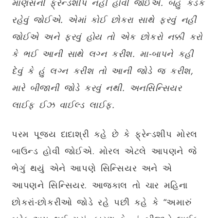
માણસની ફ્રેન્ડશીપ નહીં હોવી જોઈએ. બહુ કડક
રહેવું જોઈએ. એમાં કોઈ છોકરા સાથે ફરવું નહીં
જોઈએ અને ફરવું હોય તો એક છોકરો નક્કી કરો
કે ભઈ આની સાથે લગ્ન કરીશ. મા-બાપને કહી
દેવું કે હું લગ્ન કરીશ તો આની જોડે જ કરીશ,
મારે બીજાની જોડે કરવું નથી. અનસિન્સિયર
લાઈફ ઈઝ વાઈલ્ડ લાઈફ.
પરમ પૂજ્ય દાદાશ્રી કહે છે કે ફ્રેન્ડશીપ મોરલ
બાઉન્ડ હોવી જોઈએ. મોરલ એટલે આપણને જે
ભેગું થયું એને આપણે સિન્સિયર અને એ
આપણને સિન્સિયર. આજકાલ તો ચાર મહિના
છોકરાં-છોકરીઓ જોડે રહે પછી કહે કે “અમારું