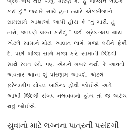
બ્રેક-અપ થઈ ગયું. કારણ કે, હું બીજાને લાઈક
કરું છું.” જ્યારે સાથે હતા ત્યારે એકબીજાને
સામસામે આશાઓ આપી હોય કે “તું મારી, હું
તારો, આપણે લગ્ન કરીશું.” પછી બ્રેક-અપ થાય
એટલે સામાને મોટો આઘાત લાગે. મજા કરીને ફેંકી
દે, પછી બીજા સાથે મજા કરે. સામાની જિંદગી
સાથે રમત રમે. પણ એમને ખબર નથી કે આવતો
અવતાર આના શું પરિણામ આવશે. એટલે
ફ્રેન્ડશીપ મોરલ બાઉન્ડ હોવી જોઈએ અને
આખી જિંદગી સંબંધ નભાવવાનો હોય તો જ અટેચ
થવું જોઈએ.
યુવાનો માટે લગ્નના પાત્રની પસંદગી