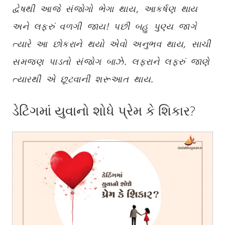
દ્વેષથી આજે સંજોગો ભેગા થાય, આકર્ષણ થાય
અને લફરું વળગી જાય! પછી બહુ પુણ્ય જાગે
ત્યારે આ છોકરાને થયો એવો અનુભવ થાય, સાચી
સમજણ પાડતો સંજોગ બાઝે. લફરાને લફરું જાણે
ત્યારથી એ છૂટવાની શરૂઆત થાય.
ડેટિંગમાં યુવાનો શોધે પ્રેમ કે શિકાર?