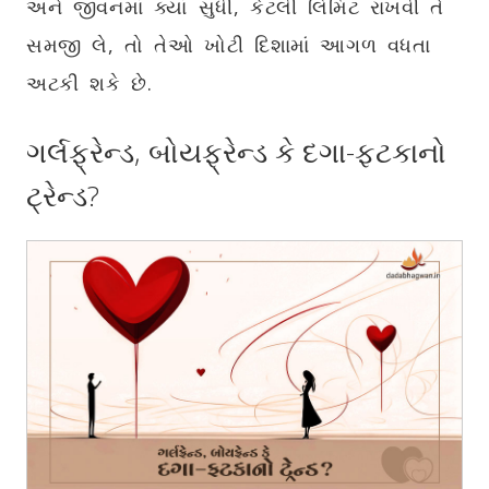
અને જીવનમાં ક્યાં સુધી, કેટલી લિમિટ રાખવી તે
સમજી લે, તો તેઓ ખોટી દિશામાં આગળ વધતા
અટકી શકે છે.
ગર્લફ્રેન્ડ, બોયફ્રેન્ડ કે દગા-ફટકાનો
ટ્રેન્ડ?