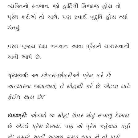
વ્યક્તિનો સ્વભાવ. જો હાર્ટિલી મિજાજ હોય તો
પ્રેમ કરીએ તો ચાલે, પણ સ્વાર્થ બુદ્ધિ હોય ત્યાં
ચેતવું.
પરમ પૂજ્ય દાદા ભગવાન આવા પ્રેમને ચકાસવાની
ચાવી આપે છે.
પ્રશ્નકર્તા:
આ છોકરાં-છોકરીઓ પ્રેમ કરે છે
અત્યારના જમાનામાં, તે મોહથી કરે છે એટલા માટે
ફેઈલ થાય છે?
દાદાશ્રી:
એકલો જ મોહ! ઉપર મોઢું રૂપાળું દેખાય
છે એટલે પ્રેમ દેખાય. પણ એ પ્રેમ કહેવાય નહીં
ને! હમણે અહીં આગળ ગૂમડું થાય ને તો પાસે