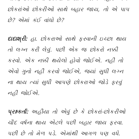
છોકરાંઓ છોકરીઓ સાથે બહાર જાય, તો એ પાપ
છે? એમાં કંઈ વાંધો છે?
દાદાશ્રી:
હા. છોકરાઓ સાથે ફરવાની ઇચ્છા થાય
તો લગ્ન કરી લેવું. પછી એક જ છોકરો નક્કી
કરવો. એક નક્કી થયેલો હોવો જોઈએ. નહીં તો
એવો ગુનો નહીં કરવો જોઈએ, જ્યાં સુધી લગ્ન
ના થાય ત્યાં સુધી આપણે છોકરાઓ જોડે ફરવું
નહીં જોઈએ.
પ્રશ્નકર્તા:
અહીંયા તો એવું છે કે છોકરાં-છોકરીઓ
ચૌદ વર્ષના થાય એટલે પછી બહાર જાય ફરવા.
પછી છે તો મેળ પડે. એમાંથી આગળ પણ વધે.