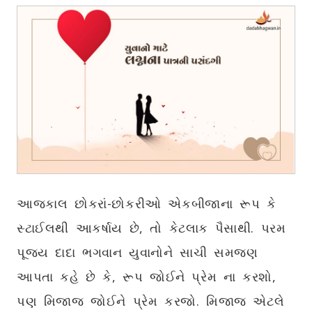
આજકાલ છોકરાં-છોકરીઓ એકબીજાના રૂપ કે
સ્ટાઈલથી આકર્ષાય છે, તો કેટલાક પૈસાથી. પરમ
પૂજ્ય દાદા ભગવાન યુવાનોને સાચી સમજણ
આપતા કહે છે કે, રૂપ જોઈને પ્રેમ ના કરશો,
પણ મિજાજ જોઈને પ્રેમ કરજો. મિજાજ એટલે