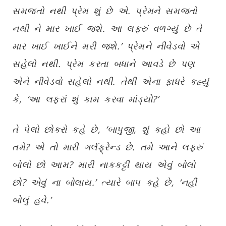
સમજતો નથી પ્રેમ શું છે એ. પ્રેમને સમજતો
નથી ને માર ખાઈ જશે. આ લફરું વળગ્યું છે તે
માર ખાઈ ખાઈને મરી જશે.’ પ્રેમને નીવેડવો એ
સહેલો નથી. પ્રેમ કરતા બધાને આવડે છે પણ
એને નીવેડવો સહેલો નથી. તેથી એના ફાધરે કહ્યું
કે, ‘આ લફરાં શું કામ કરવા માંડ્યો?’
તે પેલો છોકરો કહે છે, ‘બાપુજી, શું કહો છો આ
તમે? એ તો મારી ગર્લફ્રેન્ડ છે. તમે આને લફરું
બોલો છો આમ? મારી નાકકટ્ટી થાય એવું બોલો
છો? એવું ના બોલાય.’ ત્યારે બાપ કહે છે, ‘નહીં
બોલું હવે.’