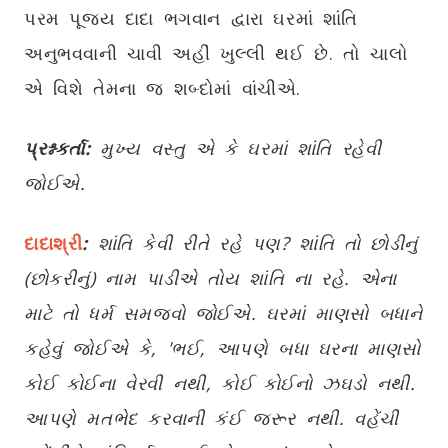
પરમ પૂજ્ય દાદા ભગવાન દ્વારા ઘરમાં શાંતિ
અનુભવવાની ચાવી અહીં ખુલ્લી થઈ છે. તો ચાલો
એ વિશે તેમના જ શબ્દોમાં વાંચીએ.
પ્રશ્નકર્તા:
મુખ્ય વસ્તુ એ કે ઘરમાં શાંતિ રહેવી
જોઈએ.
દાદાશ્રી
:
શાંતિ કેવી રીતે રહે પણ
?
શાંતિ તો છોડીનું
(છોકરીનું) નામ પાડીએ તોય શાંતિ ના રહે. એના
માટે તો ધર્મ સમજવો જોઈએ. ઘરમાં માણસો બધાને
કહેવું જોઈએ કે
,
'
ભઈ
,
આપણે બધા ઘરના માણસો
કોઈ કોઈના વેરવી નથી
,
કોઈ કોઈનો ઝઘડો નથી.
આપણે મતભેદ કરવાની કંઈ જરૂર નથી. વહેંચી