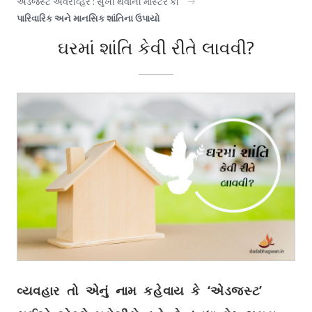
એડજસ્ટ એવરીવ્હેર : સુખી થવાની માસ્ટર કી
પારિવારિક અને માનસિક શાંતિના ઉપાયો
ઘરમાં શાંતિ કેવી રીતે લાવવી?
વ્યવહાર તો એનું નામ કહેવાય કે ‘એડજસ્ટ’