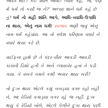
ઓછી થઈ
?
કંઈ શાંતિ આવી
?
ત્યારે કહે
, '
ના
,
પણ
મેં ધર્મ તો કર્યો જ ને
?’
અલ્યા શાને ધર્મ કહે છે
તું
?
ધર્મ તો મહીં શાંતિ આપે
,
આધિ-વ્યાધિ-ઉપાધિ
ના થાય
,
એનું નામ ધર્મ!
સ્વભાવ
ભણી જવું એનું
નામ ધર્મ કહેવાય. આ તો ક્લેશ પરિણામ વધારે ને
વધારે થયા કરે છે.
વાઈફના હાથે છે તે પંદર-વીસ આવડી આવડી
કાચની ડિશો હતી તે અને ગ્લાસવેર હતા તે પડી
ગયા. તે વખતે તમને કશી અસર થાય ખરી
?
તો દુઃખ થાય એટલે કશું બબડ્યા વગર રહો નહીં
ને
,
આ રેડિયો વગાડ્યા વગર રહે જ નહીં. દુઃખ
થયું કે રેડિયો બોલે
,
એટલે પેલીને દુઃખ થાય પછી.