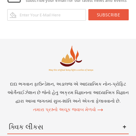
subscribe your email for our latest news and events
SUBSCRIBE
દાદા ભગવાન ફાઉન્ડેશન, અડાલજ એ આધ્યાત્મિક નોન-પ્રોફિટ
ઓર્ગેનાઈઝેશન છે જેનો હેતુ અક્રમ વિજ્ઞાનના આધ્યાત્મિક વિજ્ઞાન
દ્વારા આખા જગતમાં સુખ-શાંતિ અને એકતા ફેલાવવાનો છે.
તમારા પ્રશ્નનો અચૂક જવાબ મેળવો
ક્વિક લીંકસ