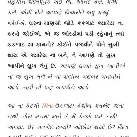
વહેંચીને શાંતિપૂર્વક ખઈ લો. આનંદ કરો
,
મઝા
કરો. એવી રીતે આપણે વિચારીને બધું કરવું
જોઈએ.
ઘરના માણસો જોડે કકળાટ ક્યારેય ના
કરવો જોઈએ. એ જ ઓરડીમાં પડી રહેવાનું ત્યાં
કકળાટ શા કામનો
?
કોઈને પજવીને પોતે સુખી
થાય એ ક્યારેય ના બને
,
ને આપણે તો સુખ
આપીને સુખ લેવું છે.
આપણે ઘરમાં સુખ આપીએ
તો જ સુખ મળે ને ચા-પાણીય બરોબર બનાવીને
આપે
,
નહીં તો પણ બગાડીને આપે.
આ તો કેટલી
ચિંતા
-
ઉકળાટ! કશોય મતભેદ જતો
નથી
,
તોય મનમાં માને કે મેં કેટલો ધર્મ કર્યો!
અલ્યા
,
ઘેર મતભેદ ટળ્યો
?
ઓછોય થયો છે
?
ચિંતા