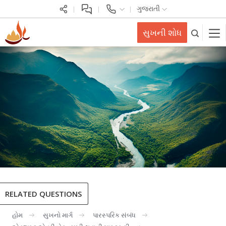
ગુજરાતી
સુખની શોધ
RELATED QUESTIONS
હોમ
સુખનો માર્ગ
પારસ્પરિક સંબંધ