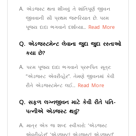
A.
એડજસ્ટ થતા શીખવું તે શાંતિપૂર્ણ જીવન
જીવવાની સૌ પ્રથમ જરૂરિયાત છે. પરમ
પૂજ્ય દાદા ભગવાને દર્શાવ્યા...
Read More
Q.
એડજસ્ટમેન્ટ લેવાના જુદા જુદા રસ્તાઓ
કયા છે?
A.
પરમ પૂજ્ય દાદા ભગવાને પ્રરૂપિત સૂત્ર:
“એડજસ્ટ એવરીવ્હેર”. તેમણે જીવનમાં કેવી
રીતે એડજસ્ટમેન્ટ લઈ...
Read More
Q.
સફળ લગ્નજીવન માટે કેવી રીતે પતિ-
પત્નીએ એડજસ્ટ થવું?
A.
માત્ર એક જ શબ્દ સ્વીકારો: ‘એડજસ્ટ
એવરીવ્હેર!’ ‘એડજસ્ટ! એડજસ્ટ! એડજસ્ટ!’