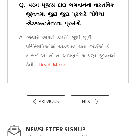
Q.
પરમ પૂજ્ય દાદા ભગવાનના વાસ્તવિક
જીવનમાં જુદા જુદા પ્રકારે લીધેલા
એડજસ્ટમેન્ટના પ્રસંગો
A.
જ્યારે આપણે કોઈને જુદી જુદી
પરિસ્થિતિઓમાં એડજસ્ટ થતા જોઈએ કે
સાંભળીએ, તો તે આપણને આપણા જીવનમાં
કેવી...
Read More
PREVIOUS
NEXT
NEWSLETTER SIGNUP