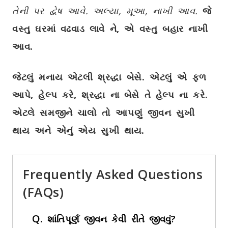
તેની પર દ્વેષ આવે. અલ્યા
,
મૂઆ, નાખી આવ.
જે
વસ્તુ ઘરમાં વઢવાડ લાવે ને
,
એ વસ્તુ બહાર નાખી
આવ.
જેટલું મનાય એટલી શ્રદ્ધા બેસે. એટલું એ ફળ
આપે
,
હેલ્પ કરે
,
શ્રદ્ધા ના બેસે તે હેલ્પ ના કરે.
એટલે સમજીને ચાલો તો આપણું જીવન સુખી
થાય અને એનું એય સુખી થાય.
Frequently Asked Questions
(FAQs)
Q.
શાંતિપૂર્ણ જીવન કેવી રીતે જીવવું?