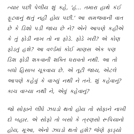
ત્યાર પછી પેલીય શું કહે
,
‘હં... તમારા હાથે કંઈ
ફૂટવાનું થતું નહીં હોય પછી.
’ આ સમજવાની વાત
છે કે ડિશો પડી જાય છે ને?
એને આપણે કહીએ
કે તું ફોડી નાખ તો ના ફોડે. ફોડે ખરી
?
એ કોણ
ફોડતું હશે
?
આ વર્લ્ડમાં કોઈ માણસ એક પણ
ડિશ ફોડી શકવાની શક્તિ ધરાવતો નથી. આ તો
બધો હિસાબ ચૂકવાય છે. એ તૂટી જાય
,
એટલે
આપણે કહેવું કે વાગ્યું નથી ને તને. શું કહેવાનું
?
કાચ વાગ્યા નથી ને
,
એવું કહેવાનું
?
જો સોફાને લીધે ઝઘડો થતો હોય તો સોફાને નાખી
દો બહાર. એ સોફો તો બસો કે ત્રણસો રૂપિયાનો
હોય
,
મૂઆ
,
એનો ઝઘડો થતો હશે
?
જેણે ફાડ્યો