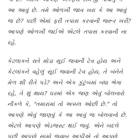
આ આવું છે. તમે ઓળખી જાવ ખરા કે આ આવું
જ છે? પછી એમાં ફરી તપાસ કરવાની જરૂર ખરી?
આપણે ઓળખી જઈએ એટલે તપાસ કરવાની ના
રહે.
કેટલાકને રાતે મોડા સૂઈ જવાની ટેવ હોય અને
કેટલાંકને વહેલું સૂઈ જવાની ટેવ હોય, તે બંનેને
મેળ શી રીતે પડે? અને એક કુંટુંબમાં બધા ભેગા
રહે, તે શું થાય? ઘરમાં એક જણ એવું બોલનારો
નીકળે કે, “તમારામાં તો અક્કલ ઓછી છે.” તો
આપણે એવું જાણવું કે આ આવું જ બોલવાનો છે.
એટલે આપણે એડજસ્ટ થઈ જવું. એને બદલે
પછી આપણે સામો જવાબ આપીએ તો આપણે