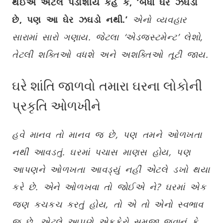
થઈએ એટલે પડોશીયે કહે કે, ‘બધા ઘેર ઝઘડા
છે, પણ આ ઘેર ઝઘડો નથી.’
એનો વ્યવહાર
સારામાં સારો ગણાય. જેટલા ‘એડજસ્ટમેન્ટ’ લેશો,
તેટલી શક્તિઓ વધશે અને અશક્તિઓ તૂટી જાય.
ઘરે શાંતિ જાળવો તમારા ઘરના લોકોની
પ્રકૃતિ ઓળખીને
હવે માનવ તો માનવ જ છે, પણ તમને ઓળખતા
નથી આવડતું. ઘરમાં પચાસ માણસ હોય, પણ
આપણને ઓળખતા આવડ્યું નહીં એટલે ડખો થયા
કરે છે. એને ઓળખવા તો જોઈએ ને? ઘરમાં એક
જણ કચકચ કરતું હોય, તો એ તો એનો સ્વભાવ
જ છે. એટલે આપણે એકફેરો સમજી જવાનું કે