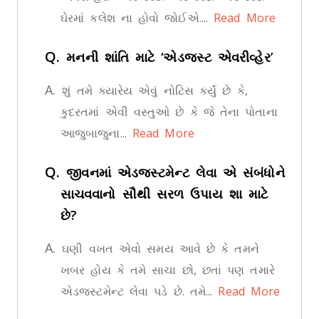
ઘેરમાં કલેશ ના હોવો જોઈએ....
Read More
Q.
મનની શાંતિ માટે ‘એડજસ્ટ એવરીવ્હેર’
A.
શું તમે ક્યારેય એવું નોટિસ કર્યું છે કે,
કુદરતમાં એવી વસ્તુઓ છે કે જે તેના પોતાના
આજુબાજુના...
Read More
Q.
જીવનમાં એડજસ્ટમેન્ટ લેવા એ સંબંધોને
સાચવવાનો સૌથી સરળ ઉપાય શા માટે
છે?
A.
ઘણી વખત એવો સમય આવે છે કે તમને
ખબર હોય કે તમે સાચા છો, છતાં પણ તમારે
એડજસ્ટમેન્ટ લેવા પડે છે. તમે...
Read More