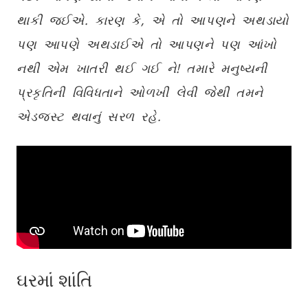
થાકી જઈએ. કારણ કે, એ તો આપણને અથડાયો
પણ આપણે અથડાઈએ તો આપણને પણ આંખો
નથી એમ ખાતરી થઈ ગઈ ને! તમારે મનુષ્યની
પ્રકૃતિની વિવિધતાને ઓળખી લેવી જેથી તમને
એડજસ્ટ થવાનું સરળ રહે.
ઘરમાં શાંતિ