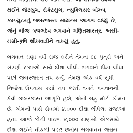
થઈને જેટયુગ, રોકેટયુગ, ન્યુક્લિયર બોમ્બ,
કમ્પ્યુટરનું જબરજસ્ત સાયન્સ આગળ વધ્યું છે,
જેનું બીજ ઋષભદેવ ભગવાને ગણિતશાસ્ત્ર, અસી-
મસી-કૃષિ શીખવાડીને નાખ્યું હતું.
ભગવાને ઘણા વર્ષો રાજ કરીને તેમના ૯૮ પુત્રો અને
ખંડણી રજાઓ સાથે દીક્ષા લીધી. ભગવાને દીક્ષા લીધા
પછી જબરજસ્ત તપ કર્યું, તેમણે એક વર્ષ સુધી
નિર્જળા ઉપવાસ કર્યા. તપ કરતી વખતે ભગવાનની
કેવી જબરજસ્ત જાગૃતિ હશે, એની બહુ મોટી કીમત
છે. એમની પાસે સેવામાં ૪,૦૦૦ દીક્ષા લીધેલા રાજાઓ
હતા. આજે કોની પાછળ ૪,૦૦૦ માણસો એકસાથે
દીક્ષા લઈને નીકળી પડે?! છતાંય ભગવાનને જરાય