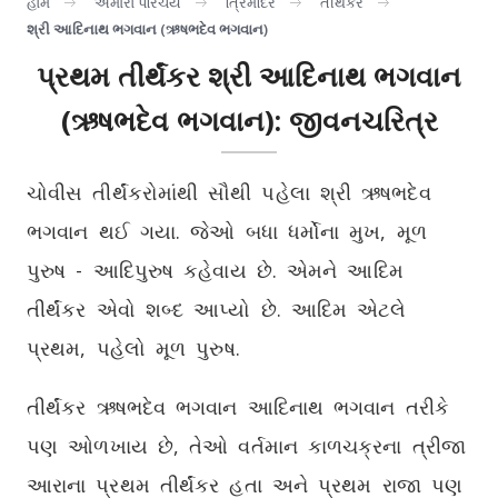
હોમ
અમારો પરિચય
ત્રિમંદિર
તીર્થંકર
શ્રી આદિનાથ ભગવાન (ઋષભદેવ ભગવાન)
પ્રથમ તીર્થંકર શ્રી આદિનાથ ભગવાન
(ઋષભદેવ ભગવાન): જીવનચરિત્ર
ચોવીસ તીર્થંકરોમાંથી સૌથી પહેલા શ્રી ઋષભદેવ
ભગવાન થઈ ગયા. જેઓ બધા ધર્મોના મુખ, મૂળ
પુરુષ - આદિપુરુષ કહેવાય છે. એમને આદિમ
તીર્થંકર એવો શબ્દ આપ્યો છે. આદિમ એટલે
પ્રથમ, પહેલો મૂળ પુરુષ.
તીર્થંકર ઋષભદેવ ભગવાન આદિનાથ ભગવાન તરીકે
પણ ઓળખાય છે, તેઓ વર્તમાન કાળચક્રના ત્રીજા
આરાના પ્રથમ તીર્થંકર હતા અને પ્રથમ રાજા પણ