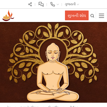
ગુજરાતી
સુખની શોધ