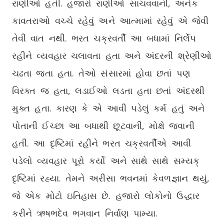
રાણીઓ હતી. હજારો રાણીઓ સાચવવાની, અનેક
કાવતરાઓ વચ્ચે રહેવું અને આત્મામાં રહેવું એ જેવી
તેવી વાત નથી. ભરત ચક્રવર્તી આ બધામાં નિર્લેપ
રહીને વ્યવહાર ચલાવતા હતા અને અંદરની શ્રેણીઓ
ચઢતા જતા હતા. તેઓ સંસારમાં હોવા છતાં પણ
વિરક્ત જ હતા, લડાઈઓ લડતા હતા છતાં અંદરથી
મુક્ત હતા. કારણ કે એ આવી પડેલું કર્મ હતું અને
પોતાની ઈચ્છા આ બધાથી છૂટવાની, મોક્ષે જવાની
હતી. આ દૃષ્ટિમાં રહીને ભરત ચક્રવર્તીએ આવી
પડેલો વ્યવહાર પૂરો કર્યો અને સાથે સાથે સમ્યક્
દૃષ્ટિમાં રહ્યા. તેમને અરીસા ભવનમાં કેવળજ્ઞાન થયું,
જે એક મોટો ઇતિહાસ છે. હજારો લોકોનો ઉદ્ધાર
કરીને ઋષભદેવ ભગવાન નિર્વાણ પામ્યા.