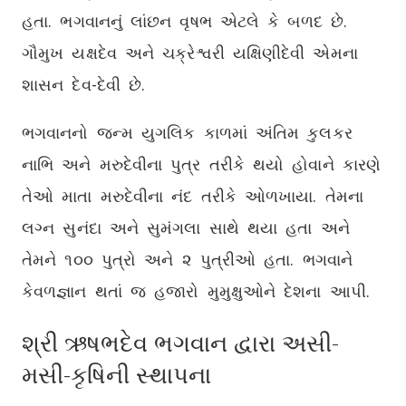
હતા. ભગવાનનું લાંછન વૃષભ એટલે કે બળદ છે.
ગૌમુખ યક્ષદેવ અને ચક્રેશ્વરી યક્ષિણીદેવી એમના
શાસન દેવ-દેવી છે.
ભગવાનનો જન્મ યુગલિક કાળમાં અંતિમ કુલકર
નાભિ અને મરુદેવીના પુત્ર તરીકે થયો હોવાને કારણે
તેઓ માતા મરુદેવીના નંદ તરીકે ઓળખાયા. તેમના
લગ્ન સુનંદા અને સુમંગલા સાથે થયા હતા અને
તેમને ૧૦૦ પુત્રો અને ૨ પુત્રીઓ હતા. ભગવાને
કેવળજ્ઞાન થતાં જ હજારો મુમુક્ષુઓને દેશના આપી.
શ્રી ઋષભદેવ ભગવાન દ્વારા અસી-
મસી-કૃષિની સ્થાપના