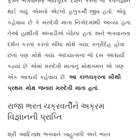
ફક્ત ભગવાનના ભાવપૂર્વક દર્શન કરતાં જ કેવળજ્ઞાન
થઈ ગયું. એમનો એટલો હળુકર્મી જીવ હતો. એવું
કહેવાય છે કે મરુદેવી માતા નિગોદમાંથી આવ્યા હતા.
તેઓ હાથીની અંબાડીએ બેઠેલાં હતાં અને ભગવાનના
દર્શન કરતાં કરતાં સીધા મોક્ષે ગયા; સ્ત્રીદેહ હોવા
છતાં પણ મોક્ષે ગયાં. અધ્યાત્મના જે દસ આશ્ચર્યો
કહ્યાં છે એમાં મરુદેવી માતાનું મોક્ષગમન એ પણ
એક આશ્ચર્ય કહેવાય છે.
આ કાળચક્રના સૌથી
પ્રથમ મોક્ષ જનારા મરુદેવી માતા હતાં.
રાજા ભરત ચક્રવર્તીને અક્રમ
વિજ્ઞાનની પ્રાપ્તિ
શ્રી આદિનાથ ભગવાને બાહુબલી અને ભરત