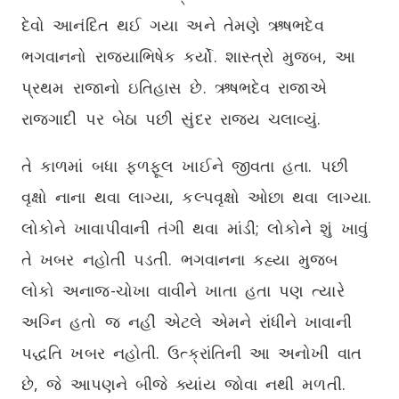
દેવો આનંદિત થઈ ગયા અને તેમણે ઋષભદેવ
ભગવાનનો રાજ્યાભિષેક કર્યો. શાસ્ત્રો મુજબ, આ
પ્રથમ રાજાનો ઇતિહાસ છે. ઋષભદેવ રાજાએ
રાજગાદી પર બેઠા પછી સુંદર રાજ્ય ચલાવ્યું.
તે કાળમાં બધા ફળફૂલ ખાઈને જીવતા હતા. પછી
વૃક્ષો નાના થવા લાગ્યા, કલ્પવૃક્ષો ઓછા થવા લાગ્યા.
લોકોને ખાવાપીવાની તંગી થવા માંડી; લોકોને શું ખાવું
તે ખબર નહોતી પડતી. ભગવાનના કહ્યા મુજબ
લોકો અનાજ-ચોખા વાવીને ખાતા હતા પણ ત્યારે
અગ્નિ હતો જ નહીં એટલે એમને રાંધીને ખાવાની
પદ્ધતિ ખબર નહોતી. ઉત્ક્રાંતિની આ અનોખી વાત
છે, જે આપણને બીજે ક્યાંય જોવા નથી મળતી.