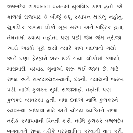
ઋષભદેવ ભગવાનના વખતમાં યુગલિક કાળ હતો. એ
કાળમાં રાજપાટ કે બીજું કશું સ્થાપન થયેલું નહોતું.
યુગલિક કાળમાં લોકો ખૂબ સરળ અને ભદ્રિક હતા,
તેમનામાં કષાય નહોતા. પણ પછી જેમ જેમ ત્રીજો
આરો અડધો પૂરો થયો ત્યારે કાળ બદલાતો ગયો
અને ઘણા ફેરફારો શરૂ થઈ ગયા. લોકોમાં કષાયો,
મારામારી, વઢવાડ, ગુનાઓ શરૂ થઈ જાય છે. માટે,
રાજા અને રાજ્યવ્યવસ્થાની, દંડની, ન્યાયની જરૂર
પડી. નાભિ કુલકર સુધી રાજાશાહી નહોતી પણ
કુલકર વ્યવસ્થા હતી. બધા દેવોએ નાભિ કુલકરને
વ્યવસ્થા બદલવા માટે અને યોગ્ય વ્યક્તિને રાજા
તરીકે સ્થાપવાની વિનંતી કરી. નાભિ કુલકરે ઋષભદેવ
ભગવાનને રાજા તરીકે પ્રસ્થાપિત કરવાની વાત કરી.