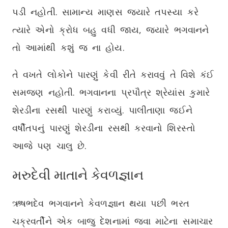
પડી નહોતી. સામાન્ય માણસ જ્યારે તપસ્યા કરે
ત્યારે એનો ક્રોધ બહુ વધી જાય, જ્યારે ભગવાનને
તો આમાંથી કશું જ ના હોય.
તે વખતે લોકોને પારણું કેવી રીતે કરાવવું તે વિશે કંઈ
સમજણ નહોતી. ભગવાનના પ્રપૌત્ર શ્રેયાંસ કુમારે
શેરડીના રસથી પારણું કરાવ્યું. પાલીતાણા જઈને
વર્ષીતપનું પારણું શેરડીના રસથી કરવાનો શિરસ્તો
આજે પણ ચાલુ છે.
મરુદેવી માતાને કેવળજ્ઞાન
ઋષભદેવ ભગવાનને કેવળજ્ઞાન થયા પછી ભરત
ચક્રવર્તીને એક બાજુ દેશનામાં જવા માટેના સમાચાર