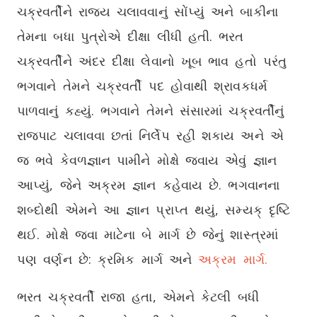
ચક્રવર્તીને રાજ્ય ચલાવવાનું સોંપ્યું અને બાકીના
તેમના બધા પુત્રોએ દીક્ષા લીધી હતી. ભરત
ચક્રવર્તીને અંદર દીક્ષા લેવાનો ખૂબ ભાવ હતો પરંતુ
ભગવાને તેમને ચક્રવર્તી પદ હોવાથી શ્રાવકધર્મ
પાળવાનું કહ્યું. ભગવાને તેમને સંસારમાં ચક્રવર્તીનું
રાજપાટ ચલાવવા છતાં નિર્લેપ રહી શકાય અને એ
જ ભવે કેવળજ્ઞાન પામીને મોક્ષે જવાય એવું જ્ઞાન
આપ્યું, જેને અક્રમ જ્ઞાન કહેવાય છે. ભગવાનના
શબ્દોથી એમને આ જ્ઞાન પ્રાપ્ત થયું, સમ્યક્ દૃષ્ટિ
થઈ. મોક્ષે જવા માટેના બે માર્ગ છે જેનું શાસ્ત્રમાં
પણ વર્ણન છે: ક્રમિક માર્ગ અને
અક્રમ માર્ગ.
ભરત ચક્રવર્તી રાજા હતા, એમને કેટલી બધી