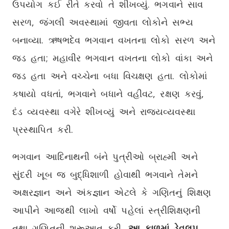
ઉપયોગ કઈ રીતે કરવો તે શીખવ્યું. ભગવાને સાવ
સરળ, જંગલી અવસ્થામાં જીવતા લોકોને સભ્ય
બનાવ્યા. ઋષભદેવ ભગવાન વખતના લોકો સરળ અને
જડ હતા; મહાવીર ભગવાન વખતના લોકો વાંકા અને
જડ હતા અને વચ્ચેના બધા વિચક્ષણ હતા. લોકોમાં
કષાયો વધતાં, ભગવાને બધાને વહીવટ, રક્ષણ કરવું,
દંડ વ્યવસ્થા વગેરે શીખવ્યું અને રાજ્યવ્યવસ્થા
પ્રસ્થાપિત કરી.
ભગવાન આદિનાથની બંને પુત્રીઓ બ્રાહ્મી અને
સુંદરી ખૂબ જ બુદ્ધિશાળી હોવાથી ભગવાને તેમને
અક્ષરજ્ઞાન અને અંકજ્ઞાન એટલે કે ગણિતનું શિક્ષણ
આપીને આજથી લાખો વર્ષો પહેલાં સ્ત્રીશિક્ષણની
તથા ગણિતની શરૂઆત કરી.
આ કાળમાં ડેવલપ