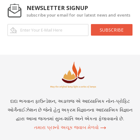
NEWSLETTER SIGNUP
subscribe your email for our latest news and events
SUBSCRIBE
દાદા ભગવાન ફાઉન્ડેશન, અડાલજ એ આધ્યાત્મિક નોન-પ્રોફિટ
ઓર્ગેનાઈઝેશન છે જેનો હેતુ અક્રમ વિજ્ઞાનના આધ્યાત્મિક વિજ્ઞાન
દ્વારા આખા જગતમાં સુખ-શાંતિ અને એકતા ફેલાવવાનો છે.
તમારા પ્રશ્નનો અચૂક જવાબ મેળવો