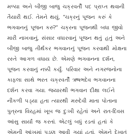
મળ્યા અને બીજી બાજુ ચક્રવર્તી પદ પ્રાપ્ત થવાની
તૈયારી થઈ. તેમને થયું, “ચક્રનું પૂજન કરું કે
ભગવાનનું પૂજન કરું?” ચક્રના પૂજનથી બધા જીવો
મારી નાખવાનું, સંસાર વધારવાનું પૂજન થતું હતું અને
બીજી બાજુ તીર્થંકર ભગવાનનું પૂજન કરવાથી મોક્ષના
રસ્તે આગળ વધાય છે. એમણે ભગવાનના દર્શન,
પૂજન કરવાનું નક્કી કર્યું. પરિવાર અને નગરજનોના
કાફલા સાથે ભરત ચક્રવર્તી ઋષભદેવ ભગવાનના
દર્શન કરવા ગયા. જ્યારથી ભગવાન દીક્ષા લઈને
નીકળી પડ્યા હતા ત્યારથી મરુદેવી માતા પોતાના
પુત્રના વિરહમાં ખૂબ જ દુઃખી રહેતાં અને રાત-દિવસ
આંસુ સાર્યાં જ કરતાં. એટલું બધું રડતાં હતાં કે
એમની આંખમાં પડણ આવી ગયાં હતાં, એમને દેખાતું