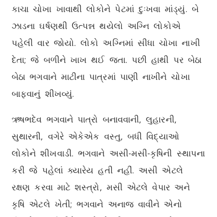
કાચા ચોખા ખાવાથી લોકોને પેટમાં દુઃખવા માંડ્યું. બે
ઝાડના ઘર્ષણથી ઉત્પન્ન થયેલો અગ્નિ લોકોએ
પહેલી વાર જોયો. લોકો અગ્નિમાં સીધા ચોખા નાખી
દેતા; જે બળીને ખાખ થઈ જતા. પછી હાથી પર બેઠા
બેઠા ભગવાને માટીના પાત્રમાં પાણી નાખીને ચોખા
બાફવાનું શીખવ્યું.
ઋષભદેવ ભગવાને પાત્રો બનાવવાની, લુહારની,
સુથારની, વગેરે એકેએક વસ્તુ, બધી વિદ્યાઓ
લોકોને શીખવાડી. ભગવાને અસી-મસી-કૃષિની સ્થાપના
કરી જે પહેલાં ક્યારેય હતી નહીં. અસી એટલે
રક્ષણ કરવા માટે શસ્ત્રો, મસી એટલે વેપાર અને
કૃષિ એટલે ખેતી; ભગવાને અનાજ વાવીને એનો