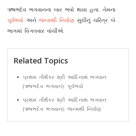
ઋષભદેવ ભગવાનના બાર ભવો થયા હતા. તેમના
પૂર્વભવો
અને
જન્મથી નિર્વાણ
સુધીનું ચરિત્ર બે
ભાગમાં વિગતવાર વાંચીએ.
Related Topics
પ્રથમ તીર્થંકર શ્રી આદિનાથ ભગવાન
(ઋષભદેવ ભગવાન): પૂર્વભવો
પ્રથમ તીર્થંકર શ્રી આદિનાથ ભગવાન
(ઋષભદેવ ભગવાન): જન્મથી નિર્વાણ