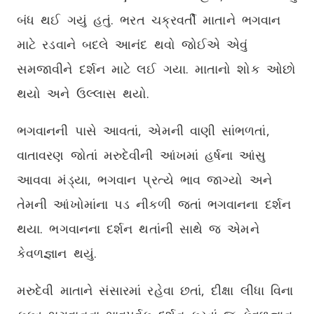
બંધ થઈ ગયું હતું. ભરત ચક્રવર્તી માતાને ભગવાન
માટે રડવાને બદલે આનંદ થવો જોઈએ એવું
સમજાવીને દર્શન માટે લઈ ગયા. માતાનો શોક ઓછો
થયો અને ઉલ્લાસ થયો.
ભગવાનની પાસે આવતાં, એમની વાણી સાંભળતાં,
વાતાવરણ જોતાં મરુદેવીની આંખમાં હર્ષના આંસુ
આવવા મંડ્યા, ભગવાન પ્રત્યે ભાવ જાગ્યો અને
તેમની આંખોમાંના પડ નીકળી જતાં ભગવાનના દર્શન
થયા. ભગવાનના દર્શન થતાંની સાથે જ એમને
કેવળજ્ઞાન થયું.
મરુદેવી માતાને સંસારમાં રહેવા છતાં, દીક્ષા લીધા વિના