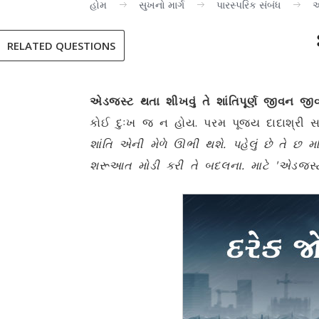
હોમ
સુખનો માર્ગ
પારસ્પરિક સંબંધ
એ
RELATED QUESTIONS
એડજસ્ટ થતા શીખવું તે શાંતિપૂર્ણ જીવન જી
કોઈ દુઃખ જ ન હોય. પરમ પૂજ્ય દાદાશ્રી સ
શાંતિ એની મેળે ઊભી થશે. પહેલું છે તે 
શરૂઆત મોડી કરી તે બદલના. માટે 'એડજસ્ટ