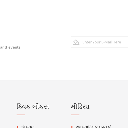
 and events
ક્વિક લીંકસ
મીડિયા
શેડ્યુલ
આધ્યાત્મિક પુસ્તકો