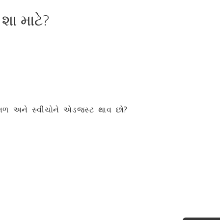
શા માટે?
, નળ અને સ્વીચોને એડજસ્ટ થાવ છો?