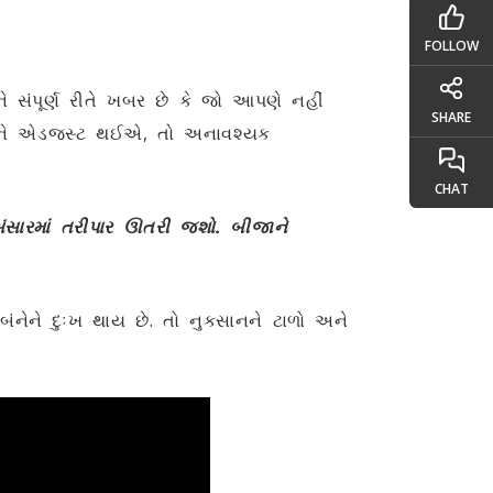
FOLLOW
ંપૂર્ણ રીતે ખબર છે કે જો આપણે નહીં
SHARE
ોને એડજસ્ટ થઈએ, તો અનાવશ્યક
CHAT
ંસારમાં તરીપાર ઊતરી જશો. બીજાને
બંનેને દુઃખ થાય છે. તો નુકસાનને ટાળો અને