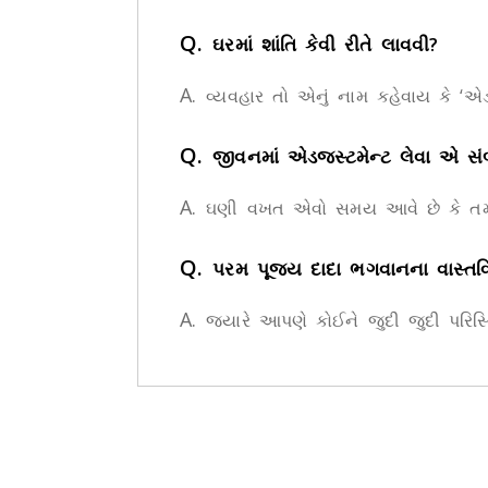
Q.
ઘરમાં શાંતિ કેવી રીતે લાવવી?
A.
વ્યવહાર તો એનું નામ કહેવાય કે ‘એ
Q.
જીવનમાં એડજસ્ટમેન્ટ લેવા એ સં
A.
ઘણી વખત એવો સમય આવે છે કે તમને ખ
Q.
પરમ પૂજ્ય દાદા ભગવાનના વાસ્તવિક
A.
જ્યારે આપણે કોઈને જુદી જુદી પરિ