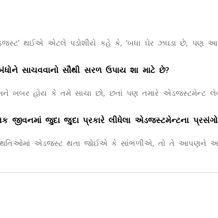
ડજસ્ટ’ થઈએ એટલે પડોશીયે કહે કે, ‘બધા ઘેર ઝઘડા છે, પણ આ 
બંધોને સાચવવાનો સૌથી સરળ ઉપાય શા માટે છે?
બર હોય કે તમે સાચા છો, છતાં પણ તમારે એડજસ્ટમેન્ટ લેવા પ
 જીવનમાં જુદા જુદા પ્રકારે લીધેલા એડજસ્ટમેન્ટના પ્રસંગો
સ્થિતિઓમાં એડજસ્ટ થતા જોઈએ કે સાંભળીએ, તો તે આપણને આપણ