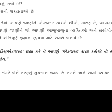
ાનું ટાળો છો?
જવાની શક્યતાઓ છે.
, તેમાં આપણે જાણીને એડજસ્ટ થઈએ છીએ, કારણ કે, આપણને સ
 આપણે જાણીને જો આપણી આજુબાજુના વ્યક્તિઓ અને સંયોગ
તિપૂર્ણ જીવન જીવવા માટે સમર્થ બનાવે છે.
'ડિસ્એડજસ્ટ' થયા કરે ને આપણે 'એડજસ્ટ' થયા કરીએ તો સ
ોય.”
ત્યારે બંને તરફનું નુકસાન જાય છે. તમને અને સામી વ્યક્તિ 