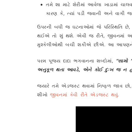
તમે શા માટે શેરીમાં આવેલા ખાડામાં ચાલવ
કારણ કે, ત્યાં પડી જવાની અને વાગી 
ઉપરની બધી જ ઘટનાઓમાં જે પરિસ્થિતિ છે
થઈએ તો શું થશે. એવી જ રીતે, જીવનમાં
મુશ્કેલીઓથી બચી શકીએ છીએ. આ આપણને શાં
પરમ પૂજ્ય દાદા ભગવાનના શબ્દોમાં,
“સામો 
અનુકૂળ થતા આવડે, એને કોઈ દુઃખ જ ન હ
જ્યારે તમે એડજસ્ટ થવામાં નિષ્ફળ જાવ છો, 
શીખો
જીવનમાં કેવી રીતે એડજસ્ટ થવું
.