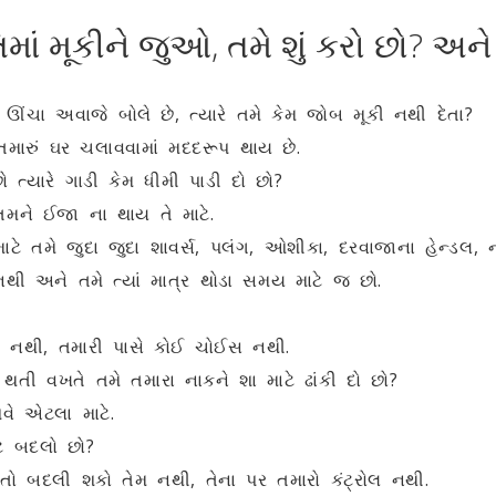
ાં મૂકીને જુઓ, તમે શું કરો છો? અને 
ઊંચા અવાજે બોલે છે, ત્યારે તમે કેમ જોબ મૂકી નથી દેતા?
તમારું ઘર ચલાવવામાં મદદરૂપ થાય છે.
ો ત્યારે ગાડી કેમ ધીમી પાડી દો છો?
મને ઈજા ના થાય તે માટે.
માટે તમે જુદા જુદા શાવર્સ, પલંગ, ઓશીકા, દરવાજાના હેન્ડલ
નથી અને તમે ત્યાં માત્ર થોડા સમય માટે જ છો.
 નથી, તમારી પાસે કોઈ ચોઈસ નથી.
થતી વખતે તમે તમારા નાકને શા માટે ઢાંકી દો છો?
વે એટલા માટે.
ટે બદલો છો?
તો બદલી શકો તેમ નથી, તેના પર તમારો કંટ્રોલ નથી.