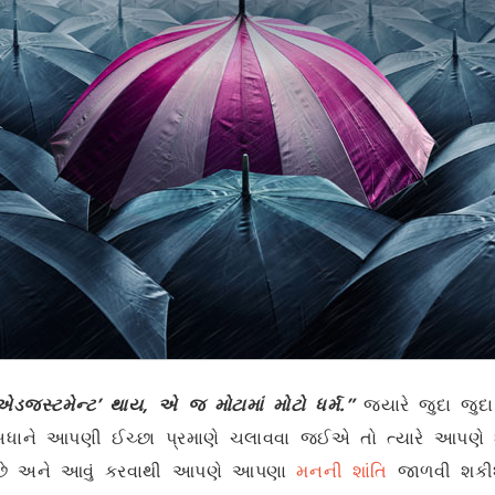
એડજસ્ટમેન્ટ’ થાય, એ જ મોટામાં મોટો ધર્મ.”
જ્યારે જુદા જુદા
ાને આપણી ઈચ્છા પ્રમાણે ચલાવવા જઈએ તો ત્યારે આપણે શાં
યું છે અને આવું કરવાથી આપણે આપણા
મનની શાંતિ
જાળવી શકીશુ