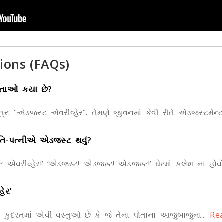
ions (FAQs)
સ્તાઓ કયા છે?
્ર: “એડજસ્ટ એવરીવ્હેર”. તેમણે જીવનમાં કેવી રીતે એડજસ્ટમેન્ટ
તિ-પત્નીએ એડજસ્ટ થવું?
 એવરીવ્હેર!’ ‘એડજસ્ટ! એડજસ્ટ! એડજસ્ટ!’ ઘેરમાં કલેશ ના હોવ
ેર’
 કે, કુદરતમાં એવી વસ્તુઓ છે કે જે તેના પોતાના આજુબાજુના...
Rea