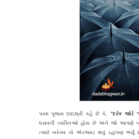
પરમ પૂજ્ય દાદાશ્રી કહે છે કે,
"દરેક જોડે ‘
ધરાવતી વ્યક્તિઓ હોય છે અને જો આપણે બધ
ત્યારે ખરેખર તો એડજસ્ટ થવું ડહાપણ ભર્