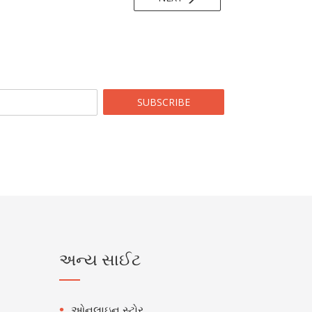
SUBSCRIBE
અન્ય સાઈટ
ઓનલાઇન સ્ટોર