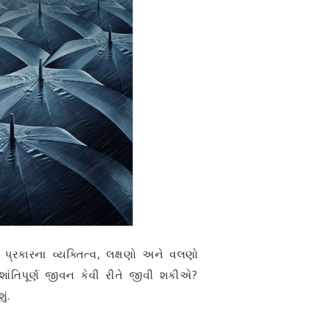
 પ્રકારના વ્યક્તિત્વ, લક્ષણો અને વલણો
તિપૂર્ણ જીવન કેવી રીતે જીવી શકીએ?
ં.