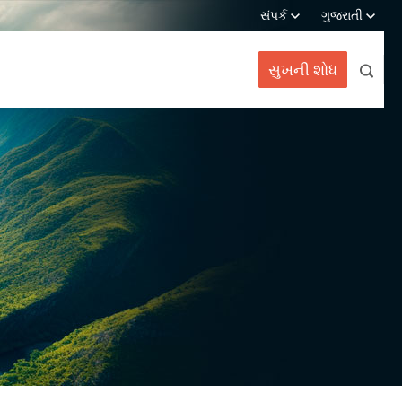
સંપર્ક
ગુજરાતી
સુખની શોધ