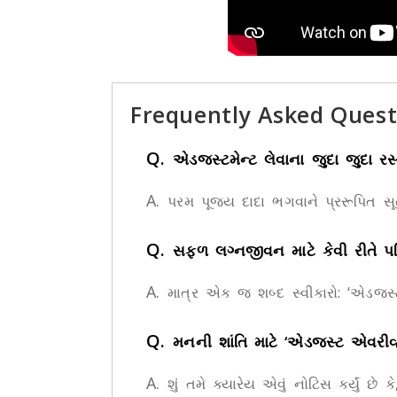
Frequently Asked Quest
Q.
એડજસ્ટમેન્ટ લેવાના જુદા જુદા ર
A.
પરમ પૂજ્ય દાદા ભગવાને પ્રરૂપિત સૂત
Q.
સફળ લગ્નજીવન માટે કેવી રીતે પ
A.
માત્ર એક જ શબ્દ સ્વીકારો: ‘એડજસ્ટ
Q.
મનની શાંતિ માટે ‘એડજસ્ટ એવરીવ્હ
A.
શું તમે ક્યારેય એવું નોટિસ કર્યું છે