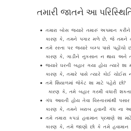
તમારી જાતને આ પરિસ્થિતિમ
તમારા બોસ જ્યારે તમારું અપમાન કરીને 
કારણ કે, તમને પગાર મળે છે, જે તમને 
તમે રસ્તા પર જ્યારે બમ્પ પાસે પહોંચો છ
કારણ કે, ગાડીને નુકસાન ન થાય અને ત
જ્યારે ઘરની બહાર ગયા હોય ત્યારે શા 
કારણ કે, તમારે પાસે ત્યારે કોઈ ચોઈસ 
તમે શિયાળમાં જેકેટ શા માટે પહેરો છો?
કારણ કે, તમે બહાર ગરમી વધારી શકતા
ગંધ આવતી હોય તેવા વિસ્તારમાંથી પસાર 
કારણ કે, તમને ખરાબ હવાની ગંધ ના આ
તમે તમારા કપડાં હવામાન પ્રમાણે શા મા
કારણ કે, તમે જાણો છો કે તમે હવામાન 