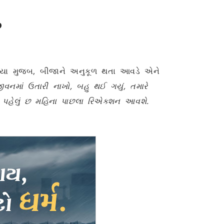
?
ાવ્યા મુજબ, બીજાને અનુકૂળ થતા આવડે એને
નમાં ઉતારી નાખો, બહુ થઈ ગયું, તમારે
 પહેલું છ મહિના પાછલા રિએક્શન આવશે.