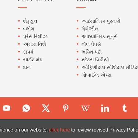
શેડ્યુલ
આધ્યાત્મિક પુસ્તકો
બ્લોગ
મેગેઝીન
પ્રેસ રિલીઝ
આધ્યાત્મિક સૂત્રો
અમારા વિશે
વૉલ પેપર્સ
સંપર્ક
ભક્તિ પદો
સાઈટ મેપ
સ્ટેટસ વિડીયો
દાન
ઓફિશીયલ સોશિયલ મીડિય
મોબાઈલ એપ્સ
ion. All Rights Reserved.
rience on our website.
click here
to review revised Privacy Polic