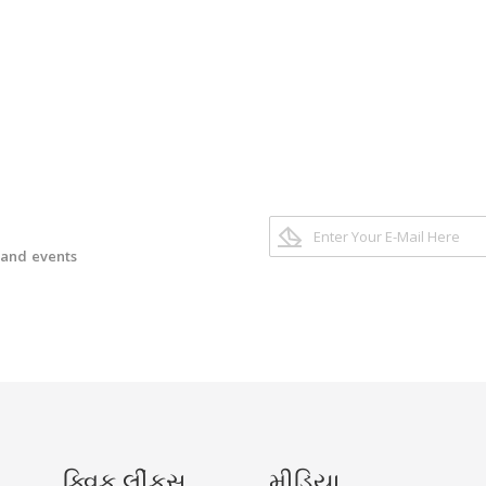
 and events
ક્વિક લીંકસ
મીડિયા