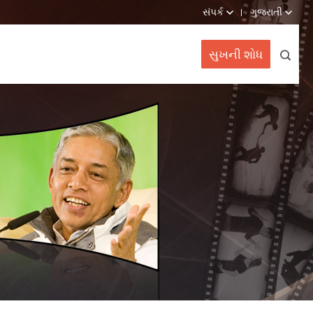
સંપર્ક
ગુજરાતી
સુખની શોધ