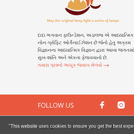
દાદા ભગવાન ફાઉન્ડેશન, અડાલજ એ આધ્યાત્મિક
નોન-પ્રોફિટ ઓર્ગેનાઈઝેશન છે જેનો હેતુ અક્રમ
વિજ્ઞાનના આધ્યાત્મિક વિજ્ઞાન દ્વારા આખા જગતમાં
સુખ-શાંતિ અને એકતા ફેલાવવાનો છે.
તમારા પ્રશ્નનો અચૂક જવાબ મેળવો
FOLLOW US
Copyright © 2000 -
2026
Dada Bhagwan Foundat
"This website uses cookies to ensure you get the best expe