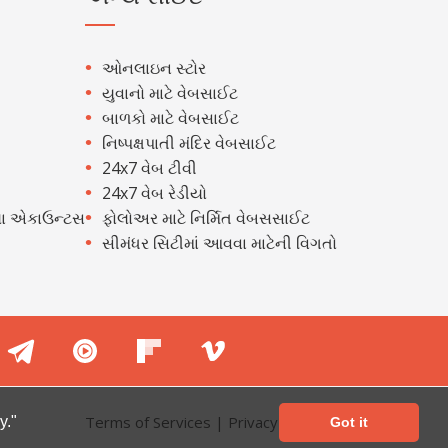
ઓનલાઇન સ્ટોર
યુવાનો માટે વેબસાઈટ
બાળકો માટે વેબસાઈટ
નિષ્પક્ષપાતી મંદિર વેબસાઈટ
24x7 વેબ ટીવી
24x7 વેબ રેડીયો
ા એકાઉન્ટસ
ફોલોઅર માટે નિર્મિત વેબસસાઈટ
સીમંધર સિટીમાં આવવા માટેની વિગતો
Terms of Services
|
Privacy Policy
y."
Got it