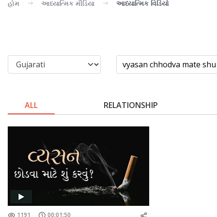
હોમ
આધ્યાત્મિક મીડિયા
આધ્યાત્મિક વિડિયો
ALL
RELATIONSHIP
1191
00:01:50