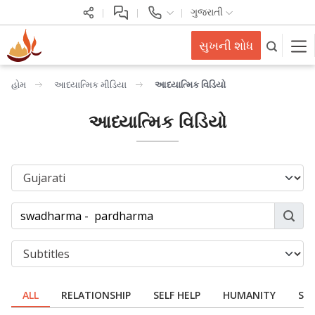
ગુજરાતી
સુખની શોધ
હોમ
આધ્યાત્મિક મીડિયા
આધ્યાત્મિક વિડિયો
આધ્યાત્મિક વિડિયો
ALL
RELATIONSHIP
SELF HELP
HUMANITY
SPI