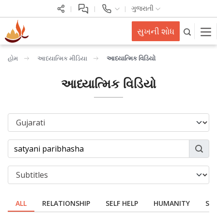
ગુજરાતી
સુખની શોધ
હોમ
આધ્યાત્મિક મીડિયા
આધ્યાત્મિક વિડિયો
આધ્યાત્મિક વિડિયો
ALL
RELATIONSHIP
SELF HELP
HUMANITY
SPI