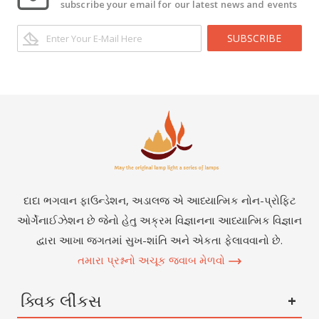
subscribe your email for our latest news and events
SUBSCRIBE
દાદા ભગવાન ફાઉન્ડેશન, અડાલજ એ આધ્યાત્મિક નોન-પ્રોફિટ
ઓર્ગેનાઈઝેશન છે જેનો હેતુ અક્રમ વિજ્ઞાનના આધ્યાત્મિક વિજ્ઞાન
દ્વારા આખા જગતમાં સુખ-શાંતિ અને એકતા ફેલાવવાનો છે.
તમારા પ્રશ્નનો અચૂક જવાબ મેળવો
ક્વિક લીંકસ