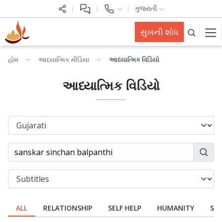
ગુજરાતી
સુખની શોધ
હોમ
આધ્યાત્મિક મીડિયા
આધ્યાત્મિક વિડિયો
આધ્યાત્મિક વિડિયો
ALL
RELATIONSHIP
SELF HELP
HUMANITY
SPI