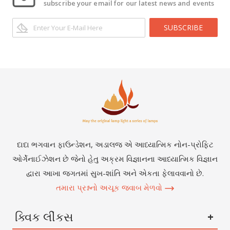
subscribe your email for our latest news and events
SUBSCRIBE
દાદા ભગવાન ફાઉન્ડેશન, અડાલજ એ આધ્યાત્મિક નોન-પ્રોફિટ
ઓર્ગેનાઈઝેશન છે જેનો હેતુ અક્રમ વિજ્ઞાનના આધ્યાત્મિક વિજ્ઞાન
દ્વારા આખા જગતમાં સુખ-શાંતિ અને એકતા ફેલાવવાનો છે.
તમારા પ્રશ્નનો અચૂક જવાબ મેળવો
ક્વિક લીંકસ