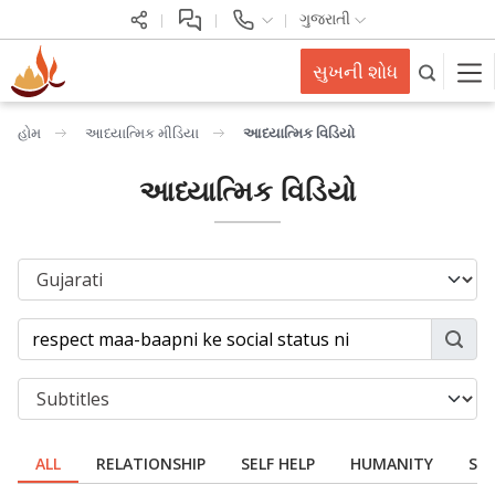
ગુજરાતી
સુખની શોધ
હોમ
આધ્યાત્મિક મીડિયા
આધ્યાત્મિક વિડિયો
આધ્યાત્મિક વિડિયો
ALL
RELATIONSHIP
SELF HELP
HUMANITY
SPI