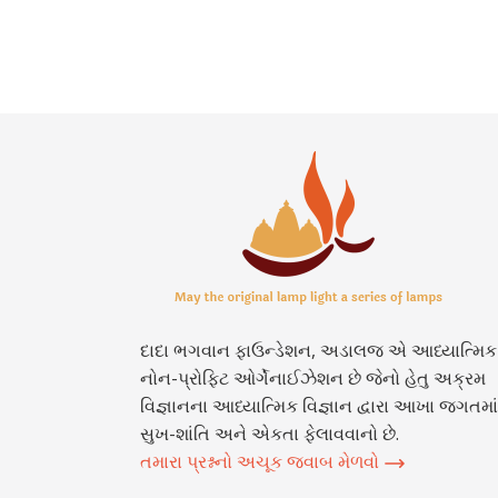
દાદા ભગવાન ફાઉન્ડેશન, અડાલજ એ આધ્યાત્મિક
નોન-પ્રોફિટ ઓર્ગેનાઈઝેશન છે જેનો હેતુ અક્રમ
વિજ્ઞાનના આધ્યાત્મિક વિજ્ઞાન દ્વારા આખા જગતમાં
સુખ-શાંતિ અને એકતા ફેલાવવાનો છે.
તમારા પ્રશ્નનો અચૂક જવાબ મેળવો