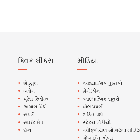
ક્વિક લીંકસ
મીડિયા
શેડ્યુલ
આધ્યાત્મિક પુસ્તકો
બ્લોગ
મેગેઝીન
પ્રેસ રિલીઝ
આધ્યાત્મિક સૂત્રો
અમારા વિશે
વૉલ પેપર્સ
સંપર્ક
ભક્તિ પદો
સાઈટ મેપ
સ્ટેટસ વિડીયો
દાન
ઓફિશીયલ સોશિયલ મીડિય
મોબાઈલ એપ્સ