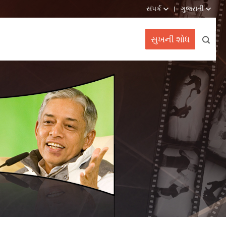
સંપર્ક
ગુજરાતી
સુખની શોધ