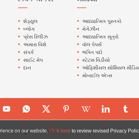
શેડ્યુલ
આધ્યાત્મિક પુસ્તકો
બ્લોગ
મેગેઝીન
પ્રેસ રિલીઝ
આધ્યાત્મિક સૂત્રો
અમારા વિશે
વૉલ પેપર્સ
સંપર્ક
ભક્તિ પદો
સાઈટ મેપ
સ્ટેટસ વિડીયો
દાન
ઓફિશીયલ સોશિયલ મીડિય
મોબાઈલ એપ્સ
ion. All Rights Reserved.
rience on our website.
click here
to review revised Privacy Polic