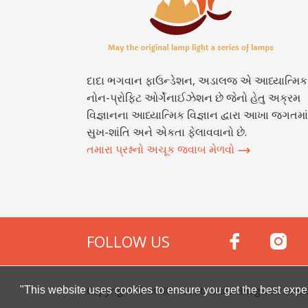
દાદા ભગવાન ફાઉન્ડેશન, અડાલજ એ આધ્યાત્મિક
નોન-પ્રોફિટ ઓર્ગેનાઈઝેશન છે જેનો હેતુ અક્રમ
વિજ્ઞાનના આધ્યાત્મિક વિજ્ઞાન દ્વારા આખા જગતમાં
સુખ-શાંતિ અને એકતા ફેલાવવાનો છે.
તમારા પ્રશ્નનો અચૂક જવાબ મેળવો
FOLLOW US
Copyright © 2000 -
2026
Dada Bhagwan Foundat
"This website uses cookies to ensure you get the best expe