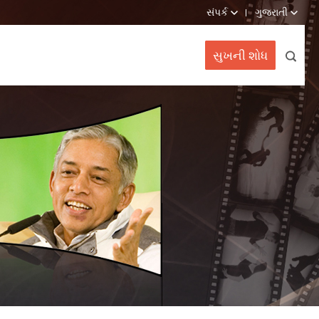
સંપર્ક
ગુજરાતી
સુખની શોધ