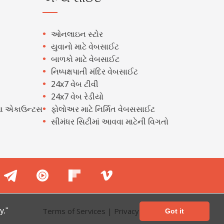
ઓનલાઇન સ્ટોર
યુવાનો માટે વેબસાઈટ
બાળકો માટે વેબસાઈટ
નિષ્પક્ષપાતી મંદિર વેબસાઈટ
24x7 વેબ ટીવી
24x7 વેબ રેડીયો
ા એકાઉન્ટસ
ફોલોઅર માટે નિર્મિત વેબસસાઈટ
સીમંધર સિટીમાં આવવા માટેની વિગતો
Terms of Services
|
Privacy Policy
y."
Got it