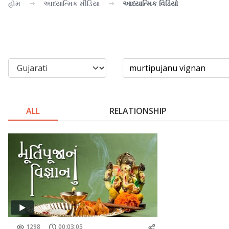
હોમ
આધ્યાત્મિક મીડિયા
આધ્યાત્મિક વિડિયો
ALL
RELATIONSHIP
1298
00:03:05