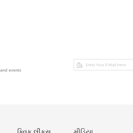
 and events
ક્વિક લીંકસ
મીડિયા