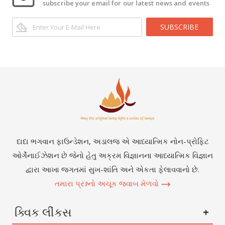
subscribe your email for our latest news and events
SUBSCRIBE
દાદા ભગવાન ફાઉન્ડેશન, અડાલજ એ આધ્યાત્મિક નોન-પ્રોફિટ
ઓર્ગેનાઈઝેશન છે જેનો હેતુ અક્રમ વિજ્ઞાનના આધ્યાત્મિક વિજ્ઞાન
દ્વારા આખા જગતમાં સુખ-શાંતિ અને એકતા ફેલાવવાનો છે.
તમારા પ્રશ્નનો અચૂક જવાબ મેળવો
ક્વિક લીંકસ