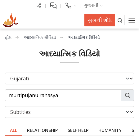
ગુજરાતી
સુખની શોધ
હોમ
આધ્યાત્મિક મીડિયા
આધ્યાત્મિક વિડિયો
આધ્યાત્મિક વિડિયો
ALL
RELATIONSHIP
SELF HELP
HUMANITY
SPI