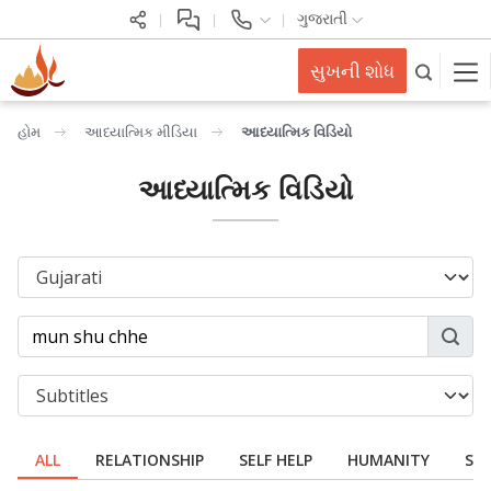
ગુજરાતી
સુખની શોધ
હોમ
આધ્યાત્મિક મીડિયા
આધ્યાત્મિક વિડિયો
આધ્યાત્મિક વિડિયો
ALL
RELATIONSHIP
SELF HELP
HUMANITY
SPI