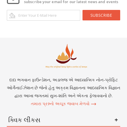
subscribe your email for our latest news and events
SUBSCRIBE
દાદા ભગવાન ફાઉન્ડેશન, અડાલજ એ આધ્યાત્મિક નોન-પ્રોફિટ
ઓર્ગેનાઈઝેશન છે જેનો હેતુ અક્રમ વિજ્ઞાનના આધ્યાત્મિક વિજ્ઞાન
દ્વારા આખા જગતમાં સુખ-શાંતિ અને એકતા ફેલાવવાનો છે.
તમારા પ્રશ્નનો અચૂક જવાબ મેળવો
ક્વિક લીંકસ