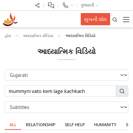
ગુજરાતી
સુખની શોધ
હોમ
આધ્યાત્મિક મીડિયા
આધ્યાત્મિક વિડિયો
આધ્યાત્મિક વિડિયો
ALL
RELATIONSHIP
SELF HELP
HUMANITY
SPI