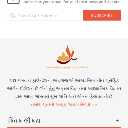
subscribe your email for our latest news and events
SUBSCRIBE
દાદા ભગવાન ફાઉન્ડેશન, અડાલજ એ આધ્યાત્મિક નોન-પ્રોફિટ
ઓર્ગેનાઈઝેશન છે જેનો હેતુ અક્રમ વિજ્ઞાનના આધ્યાત્મિક વિજ્ઞાન
દ્વારા આખા જગતમાં સુખ-શાંતિ અને એકતા ફેલાવવાનો છે.
તમારા પ્રશ્નનો અચૂક જવાબ મેળવો
ક્વિક લીંકસ