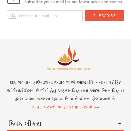
subscribe your email for our latest news and events
SUBSCRIBE
દાદા ભગવાન ફાઉન્ડેશન, અડાલજ એ આધ્યાત્મિક નોન-પ્રોફિટ
ઓર્ગેનાઈઝેશન છે જેનો હેતુ અક્રમ વિજ્ઞાનના આધ્યાત્મિક વિજ્ઞાન
દ્વારા આખા જગતમાં સુખ-શાંતિ અને એકતા ફેલાવવાનો છે.
તમારા પ્રશ્નનો અચૂક જવાબ મેળવો
ક્વિક લીંકસ