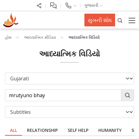
ગુજરાતી
સુખની શોધ
હોમ
આધ્યાત્મિક મીડિયા
આધ્યાત્મિક વિડિયો
આધ્યાત્મિક વિડિયો
ALL
RELATIONSHIP
SELF HELP
HUMANITY
SPI