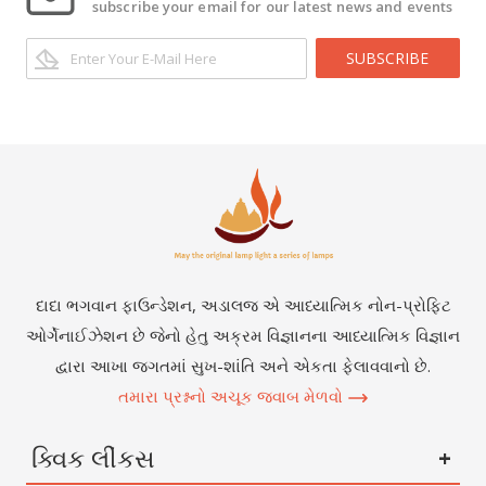
subscribe your email for our latest news and events
SUBSCRIBE
દાદા ભગવાન ફાઉન્ડેશન, અડાલજ એ આધ્યાત્મિક નોન-પ્રોફિટ
ઓર્ગેનાઈઝેશન છે જેનો હેતુ અક્રમ વિજ્ઞાનના આધ્યાત્મિક વિજ્ઞાન
દ્વારા આખા જગતમાં સુખ-શાંતિ અને એકતા ફેલાવવાનો છે.
તમારા પ્રશ્નનો અચૂક જવાબ મેળવો
ક્વિક લીંકસ