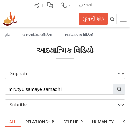
ગુજરાતી
સુખની શોધ
હોમ
આધ્યાત્મિક મીડિયા
આધ્યાત્મિક વિડિયો
આધ્યાત્મિક વિડિયો
ALL
RELATIONSHIP
SELF HELP
HUMANITY
SPI