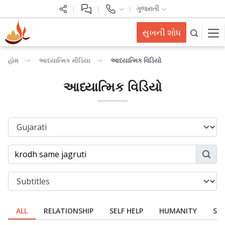
ગુજરાતી
સુખની શોધ
હોમ
આધ્યાત્મિક મીડિયા
આધ્યાત્મિક વિડિયો
આધ્યાત્મિક વિડિયો
ALL
RELATIONSHIP
SELF HELP
HUMANITY
SPI