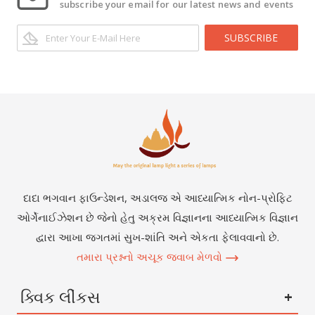
subscribe your email for our latest news and events
SUBSCRIBE
દાદા ભગવાન ફાઉન્ડેશન, અડાલજ એ આધ્યાત્મિક નોન-પ્રોફિટ
ઓર્ગેનાઈઝેશન છે જેનો હેતુ અક્રમ વિજ્ઞાનના આધ્યાત્મિક વિજ્ઞાન
દ્વારા આખા જગતમાં સુખ-શાંતિ અને એકતા ફેલાવવાનો છે.
તમારા પ્રશ્નનો અચૂક જવાબ મેળવો
ક્વિક લીંકસ