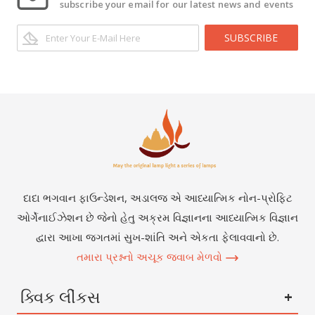
subscribe your email for our latest news and events
SUBSCRIBE
દાદા ભગવાન ફાઉન્ડેશન, અડાલજ એ આધ્યાત્મિક નોન-પ્રોફિટ
ઓર્ગેનાઈઝેશન છે જેનો હેતુ અક્રમ વિજ્ઞાનના આધ્યાત્મિક વિજ્ઞાન
દ્વારા આખા જગતમાં સુખ-શાંતિ અને એકતા ફેલાવવાનો છે.
તમારા પ્રશ્નનો અચૂક જવાબ મેળવો
ક્વિક લીંકસ