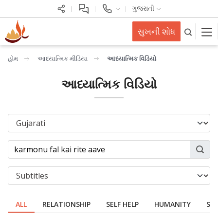
ગુજરાતી
સુખની શોધ
હોમ
આધ્યાત્મિક મીડિયા
આધ્યાત્મિક વિડિયો
આધ્યાત્મિક વિડિયો
ALL
RELATIONSHIP
SELF HELP
HUMANITY
SPI