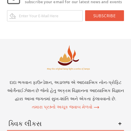
subscribe your email for our latest news and events
SUBSCRIBE
દાદા ભગવાન ફાઉન્ડેશન, અડાલજ એ આધ્યાત્મિક નોન-પ્રોફિટ
ઓર્ગેનાઈઝેશન છે જેનો હેતુ અક્રમ વિજ્ઞાનના આધ્યાત્મિક વિજ્ઞાન
દ્વારા આખા જગતમાં સુખ-શાંતિ અને એકતા ફેલાવવાનો છે.
તમારા પ્રશ્નનો અચૂક જવાબ મેળવો
ક્વિક લીંકસ