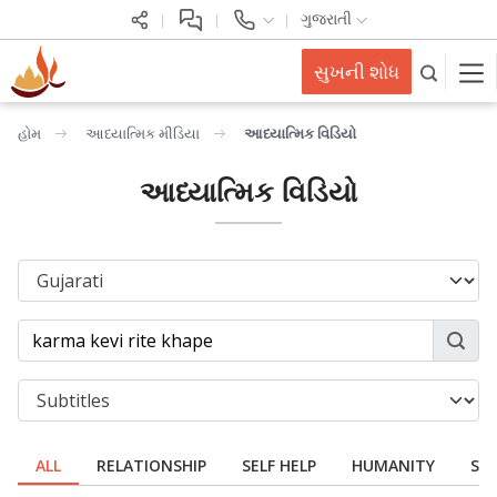
ગુજરાતી
સુખની શોધ
હોમ
આધ્યાત્મિક મીડિયા
આધ્યાત્મિક વિડિયો
આધ્યાત્મિક વિડિયો
ALL
RELATIONSHIP
SELF HELP
HUMANITY
SPI