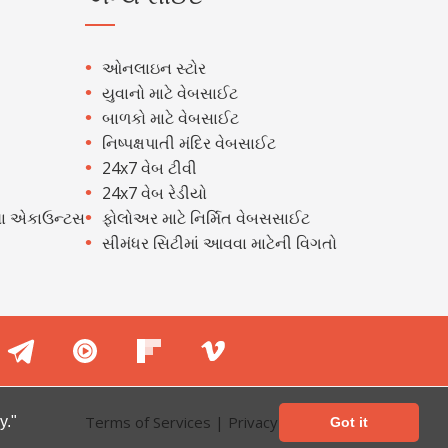
ઓનલાઇન સ્ટોર
યુવાનો માટે વેબસાઈટ
બાળકો માટે વેબસાઈટ
નિષ્પક્ષપાતી મંદિર વેબસાઈટ
24x7 વેબ ટીવી
24x7 વેબ રેડીયો
ા એકાઉન્ટસ
ફોલોઅર માટે નિર્મિત વેબસસાઈટ
સીમંધર સિટીમાં આવવા માટેની વિગતો
Terms of Services
|
Privacy Policy
y."
Got it