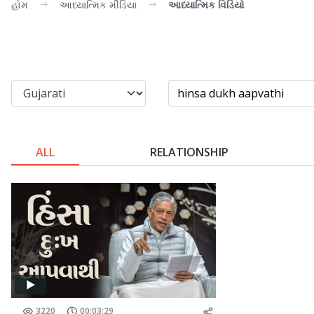
હોમ
આધ્યાત્મિક મીડિયા
આધ્યાત્મિક વિડિયો
ALL
RELATIONSHIP
3220
00:03:29