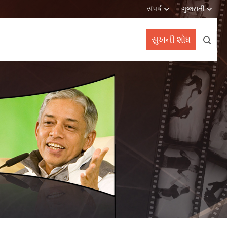
સંપર્ક
ગુજરાતી
સુખની શોધ