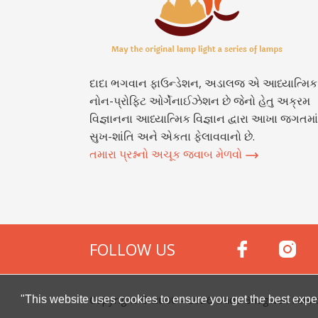
દાદા ભગવાન ફાઉન્ડેશન, અડાલજ એ આધ્યાત્મિક
નોન-પ્રોફિટ ઓર્ગેનાઈઝેશન છે જેનો હેતુ અક્રમ
વિજ્ઞાનના આધ્યાત્મિક વિજ્ઞાન દ્વારા આખા જગતમાં
સુખ-શાંતિ અને એકતા ફેલાવવાનો છે.
તમારા પ્રશ્નનો અચૂક જવાબ મેળવો
FOLLOW US
Copyright © 2000 -
2026
Dada Bhagwan Foundat
"This website uses cookies to ensure you get the best expe