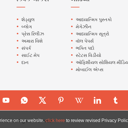
શેડ્યુલ
આધ્યાત્મિક પુસ્તકો
બ્લોગ
મેગેઝીન
પ્રેસ રિલીઝ
આધ્યાત્મિક સૂત્રો
અમારા વિશે
વૉલ પેપર્સ
સંપર્ક
ભક્તિ પદો
સાઈટ મેપ
સ્ટેટસ વિડીયો
દાન
ઓફિશીયલ સોશિયલ મીડિય
મોબાઈલ એપ્સ
ion. All Rights Reserved.
rience on our website.
click here
to review revised Privacy Polic