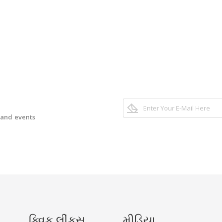
 and events
ક્વિક લીંકસ
મીડિયા