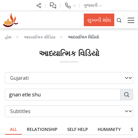
ગુજરાતી
સુખની શોધ
હોમ
આધ્યાત્મિક મીડિયા
આધ્યાત્મિક વિડિયો
આધ્યાત્મિક વિડિયો
ALL
RELATIONSHIP
SELF HELP
HUMANITY
SPI