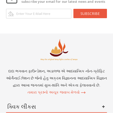
subscribe your email for our latest news and events
SUBSCRIBE
દાદા ભગવાન ફાઉન્ડેશન, અડાલજ એ આધ્યાત્મિક નોન-પ્રોફિટ
ઓર્ગેનાઈઝેશન છે જેનો હેતુ અક્રમ વિજ્ઞાનના આધ્યાત્મિક વિજ્ઞાન
દ્વારા આખા જગતમાં સુખ-શાંતિ અને એકતા ફેલાવવાનો છે.
તમારા પ્રશ્નનો અચૂક જવાબ મેળવો
ક્વિક લીંકસ