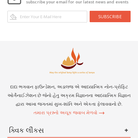
subscribe your email for our latest news and events
SUBSCRIBE
દાદા ભગવાન ફાઉન્ડેશન, અડાલજ એ આધ્યાત્મિક નોન-પ્રોફિટ
ઓર્ગેનાઈઝેશન છે જેનો હેતુ અક્રમ વિજ્ઞાનના આધ્યાત્મિક વિજ્ઞાન
દ્વારા આખા જગતમાં સુખ-શાંતિ અને એકતા ફેલાવવાનો છે.
તમારા પ્રશ્નનો અચૂક જવાબ મેળવો
ક્વિક લીંકસ