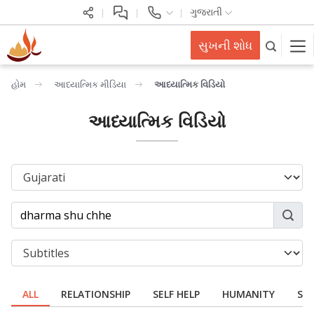
ગુજરાતી
સુખની શોધ
હોમ
આધ્યાત્મિક મીડિયા
આધ્યાત્મિક વિડિયો
આધ્યાત્મિક વિડિયો
ALL
RELATIONSHIP
SELF HELP
HUMANITY
SPI