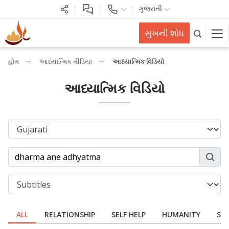
ગુજરાતી
સુખની શોધ
હોમ
આધ્યાત્મિક મીડિયા
આધ્યાત્મિક વિડિયો
આધ્યાત્મિક વિડિયો
ALL
RELATIONSHIP
SELF HELP
HUMANITY
SPI