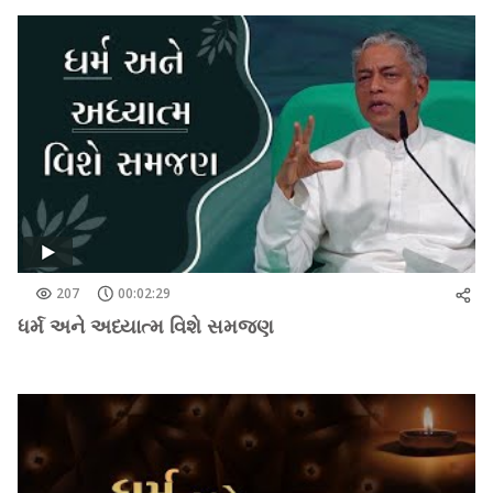
207
00:02:29
ધર્મ અને અધ્યાત્મ વિશે સમજણ