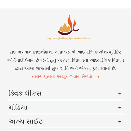
દાદા ભગવાન ફાઉન્ડેશન, અડાલજ એ આધ્યાત્મિક નોન-પ્રોફિટ
ઓર્ગેનાઈઝેશન છે જેનો હેતુ અક્રમ વિજ્ઞાનના આધ્યાત્મિક વિજ્ઞાન
દ્વારા આખા જગતમાં સુખ-શાંતિ અને એકતા ફેલાવવાનો છે.
તમારા પ્રશ્નનો અચૂક જવાબ મેળવો
ક્વિક લીંકસ
મીડિયા
અન્ય સાઈટ