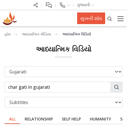
ગુજરાતી
સુખની શોધ
હોમ
આધ્યાત્મિક મીડિયા
આધ્યાત્મિક વિડિયો
આધ્યાત્મિક વિડિયો
ALL
RELATIONSHIP
SELF HELP
HUMANITY
SPI