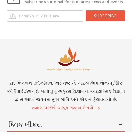
subscribe your email for our latest news and events
SUBSCRIBE
દાદા ભગવાન ફાઉન્ડેશન, અડાલજ એ આધ્યાત્મિક નોન-પ્રોફિટ
ઓર્ગેનાઈઝેશન છે જેનો હેતુ અક્રમ વિજ્ઞાનના આધ્યાત્મિક વિજ્ઞાન
દ્વારા આખા જગતમાં સુખ-શાંતિ અને એકતા ફેલાવવાનો છે.
તમારા પ્રશ્નનો અચૂક જવાબ મેળવો
ક્વિક લીંકસ