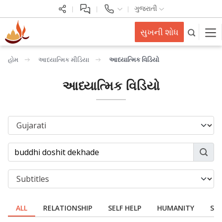
ગુજરાતી
સુખની શોધ
હોમ
આધ્યાત્મિક મીડિયા
આધ્યાત્મિક વિડિયો
આધ્યાત્મિક વિડિયો
ALL
RELATIONSHIP
SELF HELP
HUMANITY
SPI