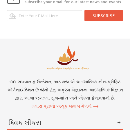
subscribe your email for our latest news and events
SUBSCRIBE
દાદા ભગવાન ફાઉન્ડેશન, અડાલજ એ આધ્યાત્મિક નોન-પ્રોફિટ
ઓર્ગેનાઈઝેશન છે જેનો હેતુ અક્રમ વિજ્ઞાનના આધ્યાત્મિક વિજ્ઞાન
દ્વારા આખા જગતમાં સુખ-શાંતિ અને એકતા ફેલાવવાનો છે.
તમારા પ્રશ્નનો અચૂક જવાબ મેળવો
ક્વિક લીંકસ