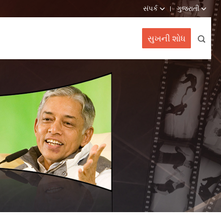
સંપર્ક
ગુજરાતી
સુખની શોધ