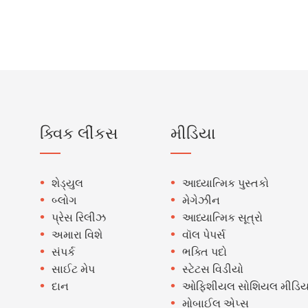
ક્વિક લીંકસ
મીડિયા
શેડ્યુલ
આધ્યાત્મિક પુસ્તકો
બ્લોગ
મેગેઝીન
પ્રેસ રિલીઝ
આધ્યાત્મિક સૂત્રો
અમારા વિશે
વૉલ પેપર્સ
સંપર્ક
ભક્તિ પદો
સાઈટ મેપ
સ્ટેટસ વિડીયો
દાન
ઓફિશીયલ સોશિયલ મીડિય
મોબાઈલ એપ્સ