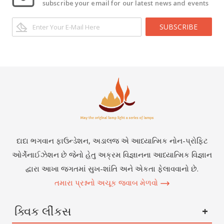
subscribe your email for our latest news and events
SUBSCRIBE
દાદા ભગવાન ફાઉન્ડેશન, અડાલજ એ આધ્યાત્મિક નોન-પ્રોફિટ
ઓર્ગેનાઈઝેશન છે જેનો હેતુ અક્રમ વિજ્ઞાનના આધ્યાત્મિક વિજ્ઞાન
દ્વારા આખા જગતમાં સુખ-શાંતિ અને એકતા ફેલાવવાનો છે.
તમારા પ્રશ્નનો અચૂક જવાબ મેળવો
ક્વિક લીંકસ