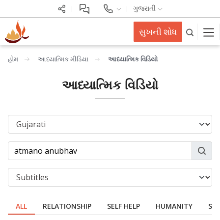
ગુજરાતી
સુખની શોધ
હોમ
આધ્યાત્મિક મીડિયા
આધ્યાત્મિક વિડિયો
આધ્યાત્મિક વિડિયો
ALL
RELATIONSHIP
SELF HELP
HUMANITY
SPI