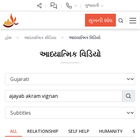
ગુજરાતી
સુખની શોધ
હોમ
આધ્યાત્મિક મીડિયા
આધ્યાત્મિક વિડિયો
આધ્યાત્મિક વિડિયો
ALL
RELATIONSHIP
SELF HELP
HUMANITY
SPI