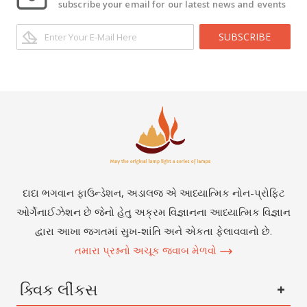
subscribe your email for our latest news and events
SUBSCRIBE
દાદા ભગવાન ફાઉન્ડેશન, અડાલજ એ આધ્યાત્મિક નોન-પ્રોફિટ
ઓર્ગેનાઈઝેશન છે જેનો હેતુ અક્રમ વિજ્ઞાનના આધ્યાત્મિક વિજ્ઞાન
દ્વારા આખા જગતમાં સુખ-શાંતિ અને એકતા ફેલાવવાનો છે.
તમારા પ્રશ્નનો અચૂક જવાબ મેળવો
ક્વિક લીંકસ