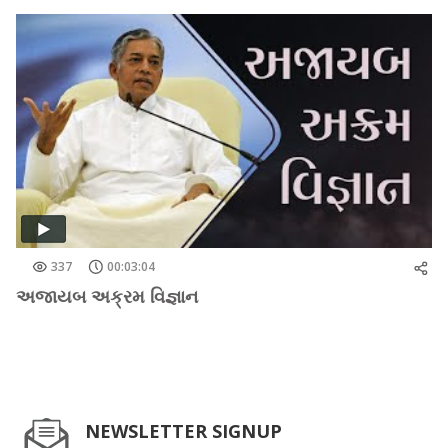
337
00:03:04
અજાયબ અક્રમ વિજ્ઞાન
NEWSLETTER SIGNUP