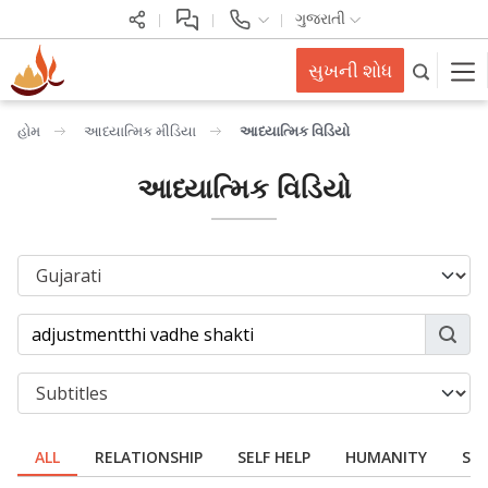
ગુજરાતી
સુખની શોધ
હોમ
આધ્યાત્મિક મીડિયા
આધ્યાત્મિક વિડિયો
આધ્યાત્મિક વિડિયો
ALL
RELATIONSHIP
SELF HELP
HUMANITY
SPI