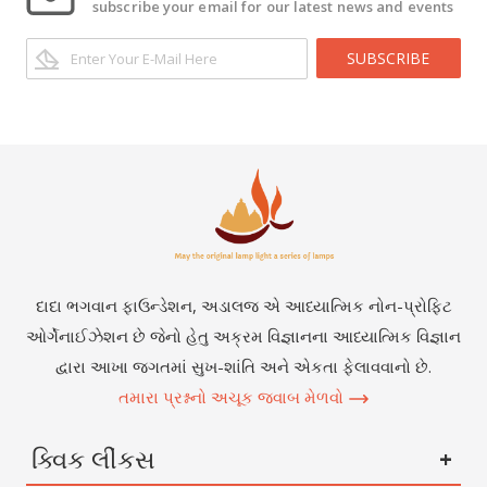
subscribe your email for our latest news and events
SUBSCRIBE
દાદા ભગવાન ફાઉન્ડેશન, અડાલજ એ આધ્યાત્મિક નોન-પ્રોફિટ
ઓર્ગેનાઈઝેશન છે જેનો હેતુ અક્રમ વિજ્ઞાનના આધ્યાત્મિક વિજ્ઞાન
દ્વારા આખા જગતમાં સુખ-શાંતિ અને એકતા ફેલાવવાનો છે.
તમારા પ્રશ્નનો અચૂક જવાબ મેળવો
ક્વિક લીંકસ