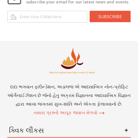
subscribe your email for our latest news and events
SUBSCRIBE
દાદા ભગવાન ફાઉન્ડેશન, અડાલજ એ આધ્યાત્મિક નોન-પ્રોફિટ
ઓર્ગેનાઈઝેશન છે જેનો હેતુ અક્રમ વિજ્ઞાનના આધ્યાત્મિક વિજ્ઞાન
દ્વારા આખા જગતમાં સુખ-શાંતિ અને એકતા ફેલાવવાનો છે.
તમારા પ્રશ્નનો અચૂક જવાબ મેળવો
ક્વિક લીંકસ