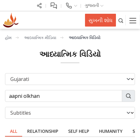
ગુજરાતી
સુખની શોધ
હોમ
આધ્યાત્મિક મીડિયા
આધ્યાત્મિક વિડિયો
આધ્યાત્મિક વિડિયો
ALL
RELATIONSHIP
SELF HELP
HUMANITY
SPI